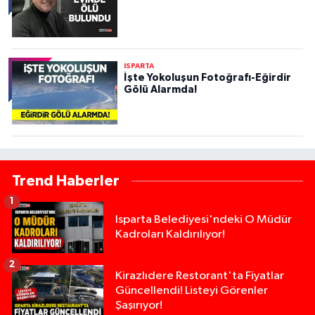
ISPARTA
İşte Yokoluşun Fotoğrafı-Eğirdir
Gölü Alarmda!
Trend Haberler
1
Isparta Belediyesi'ndeki O Müdür
Kadroları Kaldırılıyor!
2
Kirazlıdere Restorant'ta Fiyatlar
Güncellendi! Listeyi Görenler
Şaşırıyor!