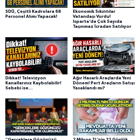
SDÜ, Çeşitli Kadrolara 68
Ekonomik Sıkıntılar
Personel Alımı Yapacak!
Vatandaşı Vurdu!
Isparta’da Çok Sayıda
Taşınmaz İcradan Satılıyor
Dikkat! Televizyon
Ağır Hasarlı Araçlarda Yeni
Kanallarınız Kaybolabilir!
Dönem! Pert Araçların Satışı
Sebebi ise…
Yasaklandı mı?
“Gerçeklere Gözünüzü
2 Milyon TL’nin 32 Günlük