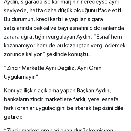
Aydın, sigarada ise kar marjının neredeyse aynı
seviyede, hatta daha düşük olduğunu ifade etti.
Tarihi Yapılarımız
Bu durumun, kredi kartı ile yapılan sigara
satışlarında bakkal ve bayi esnafını ciddi anlamda
Teknoloji
zarara uğrattığını vurgulayan Aydın, “Esnaf hem
Türkiye
kazanamıyor hem de bu kazançtan vergi ödemek
zorunda kalıyor” şeklinde konuştu.
Yerel
“Zincir Marketle Aynı Değiliz, Aynı Oranı
İletişim
Uygulamayın”
Künye
Konuya ilişkin açıklama yapan Başkan Aydın,
bankaların zincir marketlere farklı, yerel esnafa
farklı oranlar uyguladığını belirterek tepkisini dile
getirdi:
“Zincir marketlere sağlanan düşük komisyon