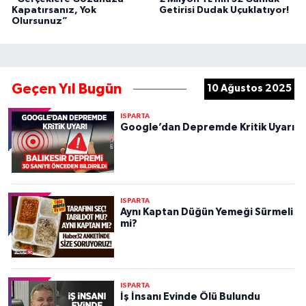
Kapatırsanız, Yok
Getirisi Dudak Uçuklatıyor!
Olursunuz”
Geçen Yıl Bugün
10 Ağustos 2025
ISPARTA
Google’dan Depremde Kritik Uyarı
ISPARTA
Aynı Kaptan Düğün Yemeği Sürmeli
mi?
ISPARTA
İş İnsanı Evinde Ölü Bulundu