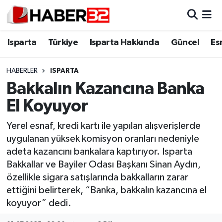
Isparta
Isparta Nöbetçi Eczaneler
Isparta
Türkiye
Isparta Hakkında
Güncel
Es
Isparta Hakkında
Isparta Hava Durumu
HABERLER
ISPARTA
Bakkalın Kazancına Banka
Esnaf Diyor ki;
Isparta Trafik Yoğunluk Haritası
El Koyuyor
ASAYİŞ
Süper Lig Puan Durumu ve Fikstür
Yerel esnaf, kredi kartı ile yapılan alışverişlerde
uygulanan yüksek komisyon oranları nedeniyle
BİLİM VE TEKNOLOJİ
Tüm Manşetler
adeta kazancını bankalara kaptırıyor. Isparta
Bakkallar ve Bayiler Odası Başkanı Sinan Aydın,
EĞİTİM
Son Dakika Haberleri
özellikle sigara satışlarında bakkalların zarar
GENEL
Haber Arşivi
ettiğini belirterek, “Banka, bakkalın kazancına el
koyuyor” dedi.
Güncel