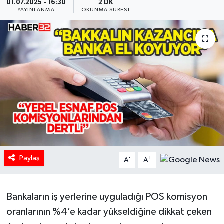
01.07.2025 - 16:30
2 DK
YAYINLANMA
OKUNMA SÜRESI
HABERDE İNSAN
İlginç
KÜLTÜR SANAT
MAGAZİN
Oyun
POLİTİKA
Paylaş
-
+
A
A
RESMİ İLANLAR
Bankaların iş yerlerine uyguladığı POS komisyon
SAĞLIK
oranlarının %4’e kadar yükseldiğine dikkat çeken
Spor