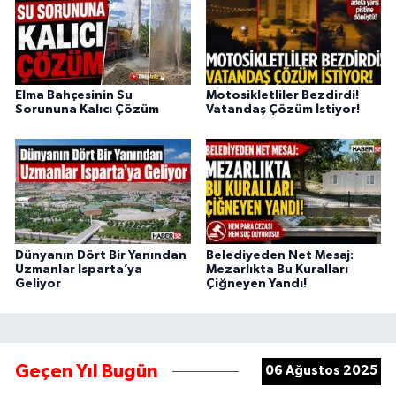
Elma Bahçesinin Su
Motosikletliler Bezdirdi!
Sorununa Kalıcı Çözüm
Vatandaş Çözüm İstiyor!
Dünyanın Dört Bir Yanından
Belediyeden Net Mesaj:
Uzmanlar Isparta’ya
Mezarlıkta Bu Kuralları
Geliyor
Çiğneyen Yandı!
Geçen Yıl Bugün
06 Ağustos 2025