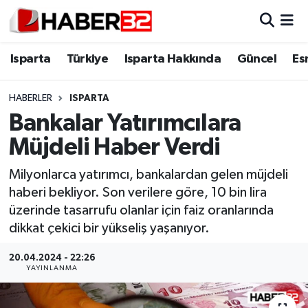
Isparta
Isparta Nöbetçi Eczaneler
Isparta
Türkiye
Isparta Hakkında
Güncel
Es
Isparta Hakkında
Isparta Hava Durumu
HABERLER
ISPARTA
Bankalar Yatırımcılara
Esnaf Diyor ki;
Isparta Trafik Yoğunluk Haritası
Müjdeli Haber Verdi
ASAYİŞ
Süper Lig Puan Durumu ve Fikstür
Milyonlarca yatırımcı, bankalardan gelen müjdeli
haberi bekliyor. Son verilere göre, 10 bin lira
BİLİM VE TEKNOLOJİ
Tüm Manşetler
üzerinde tasarrufu olanlar için faiz oranlarında
dikkat çekici bir yükseliş yaşanıyor.
EĞİTİM
Son Dakika Haberleri
20.04.2024 - 22:26
GENEL
Haber Arşivi
YAYINLANMA
Güncel