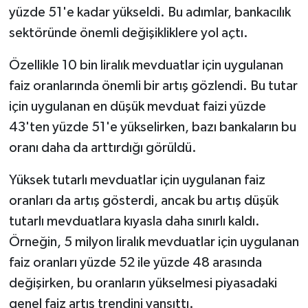
yüzde 51'e kadar yükseldi. Bu adımlar, bankacılık
sektöründe önemli değişikliklere yol açtı.
Tarihi Yapılarımız
Özellikle 10 bin liralık mevduatlar için uygulanan
Teknoloji
faiz oranlarında önemli bir artış gözlendi. Bu tutar
Türkiye
için uygulanan en düşük mevduat faizi yüzde
43'ten yüzde 51'e yükselirken, bazı bankaların bu
Yerel
oranı daha da arttırdığı görüldü.
İletişim
Yüksek tutarlı mevduatlar için uygulanan faiz
oranları da artış gösterdi, ancak bu artış düşük
Künye
tutarlı mevduatlara kıyasla daha sınırlı kaldı.
Örneğin, 5 milyon liralık mevduatlar için uygulanan
faiz oranları yüzde 52 ile yüzde 48 arasında
değişirken, bu oranların yükselmesi piyasadaki
genel faiz artış trendini yansıttı.