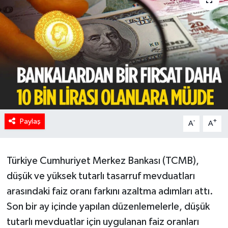
HABERDE İNSAN
İlginç
KÜLTÜR SANAT
MAGAZİN
Paylaş
Oyun
-
+
A
A
POLİTİKA
Türkiye Cumhuriyet Merkez Bankası (TCMB),
RESMİ İLANLAR
düşük ve yüksek tutarlı tasarruf mevduatları
arasındaki faiz oranı farkını azaltma adımları attı.
SAĞLIK
Son bir ay içinde yapılan düzenlemelerle, düşük
tutarlı mevduatlar için uygulanan faiz oranları
Spor