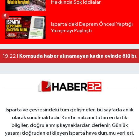
Hakkında Şok İddialar
5
Yığılca'da kardeşler arasındaki silahlı kavgada 
13:00 |
Isparta’daki Deprem Öncesi Yaptığı
Yazışmayı Paylaştı
Tur teknesi çalışanlarının birbirine girdiği kavga
12:48 |
MOTOSİKLETLE ÇARPIŞAN OTOMOBİL GÜL HEYKE
02:26 |
Alzheimer Hastası Adamdan Saatlerdir Haber A
20:12 |
Komşuda haber alınamayan kadın evinde ölü bu
19:22 |
Isparta ve çevresindeki tüm gelişmeler, bu sayfada anlık
olarak sunulmaktadır. Kentin nabzını tutan en kritik
bilgiler, doğrulanmış kaynaklardan derlenir. Günlük
yaşamı doğrudan etkileyen Isparta hava durumu verileri,