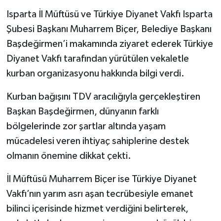
Isparta İl Müftüsü ve Türkiye Diyanet Vakfı Isparta
Tarihi Yapılarımız
Şubesi Başkanı Muharrem Biçer, Belediye Başkanı
Başdeğirmen’i makamında ziyaret ederek Türkiye
Teknoloji
Diyanet Vakfı tarafından yürütülen vekaletle
kurban organizasyonu hakkında bilgi verdi.
Türkiye
Kurban bağışını TDV aracılığıyla gerçekleştiren
Yerel
Başkan Başdeğirmen, dünyanın farklı
İletişim
bölgelerinde zor şartlar altında yaşam
mücadelesi veren ihtiyaç sahiplerine destek
Künye
olmanın önemine dikkat çekti.
İl Müftüsü Muharrem Biçer ise Türkiye Diyanet
Vakfı’nın yarım asrı aşan tecrübesiyle emanet
bilinci içerisinde hizmet verdiğini belirterek,