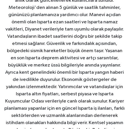
anlık olarak güncellenerek kullanıcılara sunulur.
Meteoroloji'den alınan 5 günlük ve saatlik tahminler,
gününüzü planlamanıza yardımcı olur. Manevi açıdan
önemli olan Isparta ezan saatleri ve Isparta namaz
vakitleri, Diyanet verileriyle tam uyumlu olarak paylaşılır.
Vatandaşların ibadet saatlerini doğru bir şekilde takip
etmesi sağlanır. Güvenlik ve farkındalık açısından,
bölgedeki sismik hareketler büyük önem taşır. Yaşanan
en son Isparta deprem aktivitesi ve artçı sarsıntılar,
büyüklük ve merkez üssü bilgileriyle anında yayınlanır.
Ayrıca kent genelindeki önemli bir Isparta yangın haberi
de ivedilikle duyurulur. Ekonomik göstergeler de
yakından izlenmektedir. Yatırımcılar ve vatandaşlar için
Isparta altın fiyatları, serbest piyasa ve Isparta
Kuyumcular Odası verileriyle canlı olarak sunulur. Kariyer
planlaması yapanlar için en güncel Isparta iş ilanları, farklı
sektörlerden ve uzmanlık alanlarından derlenerek
istihdam olanakları hakkında bilgi verir. Kentsel yaşamın