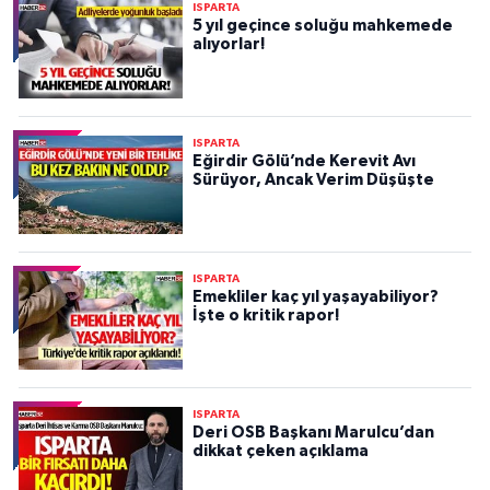
ISPARTA
5 yıl geçince soluğu mahkemede
alıyorlar!
ISPARTA
Eğirdir Gölü’nde Kerevit Avı
Sürüyor, Ancak Verim Düşüşte
ISPARTA
Emekliler kaç yıl yaşayabiliyor?
İşte o kritik rapor!
ISPARTA
Deri OSB Başkanı Marulcu’dan
dikkat çeken açıklama