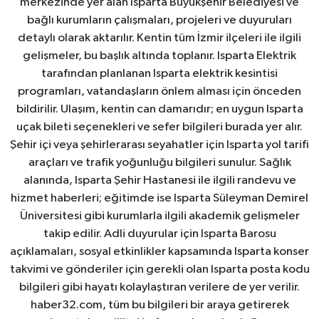
merkezinde yer alan Isparta Büyükşehir Belediyesi ve
bağlı kurumların çalışmaları, projeleri ve duyuruları
detaylı olarak aktarılır. Kentin tüm İzmir ilçeleri ile ilgili
gelişmeler, bu başlık altında toplanır. Isparta Elektrik
tarafından planlanan Isparta elektrik kesintisi
programları, vatandaşların önlem alması için önceden
bildirilir. Ulaşım, kentin can damarıdır; en uygun Isparta
uçak bileti seçenekleri ve sefer bilgileri burada yer alır.
Şehir içi veya şehirlerarası seyahatler için Isparta yol tarifi
araçları ve trafik yoğunluğu bilgileri sunulur. Sağlık
alanında, Isparta Şehir Hastanesi ile ilgili randevu ve
hizmet haberleri; eğitimde ise Isparta Süleyman Demirel
Üniversitesi gibi kurumlarla ilgili akademik gelişmeler
takip edilir. Adli duyurular için Isparta Barosu
açıklamaları, sosyal etkinlikler kapsamında Isparta konser
takvimi ve gönderiler için gerekli olan Isparta posta kodu
bilgileri gibi hayatı kolaylaştıran verilere de yer verilir.
haber32.com, tüm bu bilgileri bir araya getirerek