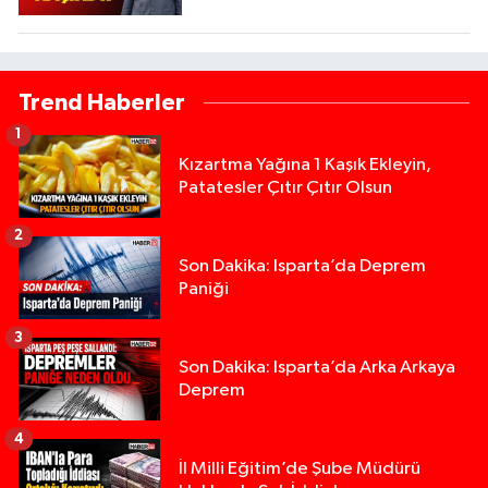
Trend Haberler
1
Kızartma Yağına 1 Kaşık Ekleyin,
Patatesler Çıtır Çıtır Olsun
2
Son Dakika: Isparta’da Deprem
Paniği
3
Son Dakika: Isparta’da Arka Arkaya
Deprem
4
İl Milli Eğitim’de Şube Müdürü