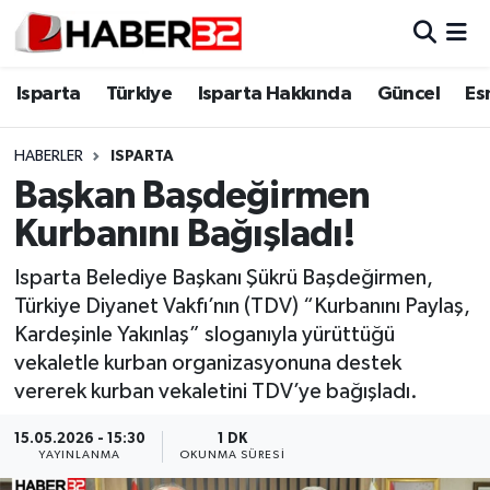
Isparta
Isparta Nöbetçi Eczaneler
Isparta
Türkiye
Isparta Hakkında
Güncel
Es
Isparta Hakkında
Isparta Hava Durumu
HABERLER
ISPARTA
Başkan Başdeğirmen
Esnaf Diyor ki;
Isparta Trafik Yoğunluk Haritası
Kurbanını Bağışladı!
ASAYİŞ
Süper Lig Puan Durumu ve Fikstür
Isparta Belediye Başkanı Şükrü Başdeğirmen,
Türkiye Diyanet Vakfı’nın (TDV) “Kurbanını Paylaş,
BİLİM VE TEKNOLOJİ
Tüm Manşetler
Kardeşinle Yakınlaş” sloganıyla yürüttüğü
vekaletle kurban organizasyonuna destek
EĞİTİM
Son Dakika Haberleri
vererek kurban vekaletini TDV’ye bağışladı.
GENEL
Haber Arşivi
15.05.2026 - 15:30
1 DK
YAYINLANMA
OKUNMA SÜRESI
Güncel