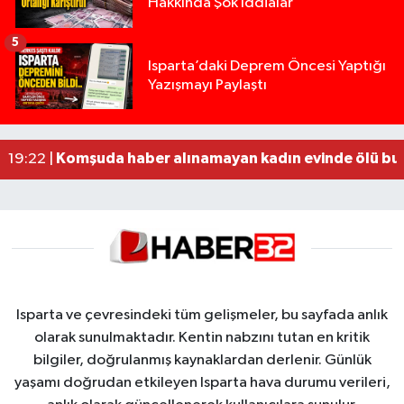
Hakkında Şok İddialar
5
Yığılca'da kardeşler arasındaki silahlı kavgada 
13:00 |
Isparta’daki Deprem Öncesi Yaptığı
Yazışmayı Paylaştı
Tur teknesi çalışanlarının birbirine girdiği kavga
12:48 |
MOTOSİKLETLE ÇARPIŞAN OTOMOBİL GÜL HEYKE
02:26 |
Alzheimer Hastası Adamdan Saatlerdir Haber A
20:12 |
Komşuda haber alınamayan kadın evinde ölü bu
19:22 |
Isparta ve çevresindeki tüm gelişmeler, bu sayfada anlık
olarak sunulmaktadır. Kentin nabzını tutan en kritik
bilgiler, doğrulanmış kaynaklardan derlenir. Günlük
yaşamı doğrudan etkileyen Isparta hava durumu verileri,