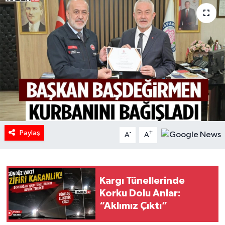
HABERDE İNSAN
İlginç
KÜLTÜR SANAT
MAGAZİN
Oyun
Paylaş
-
+
A
A
POLİTİKA
RESMİ İLANLAR
Kargı Tünellerinde
Korku Dolu Anlar:
SAĞLIK
“Aklımız Çıktı”
Spor