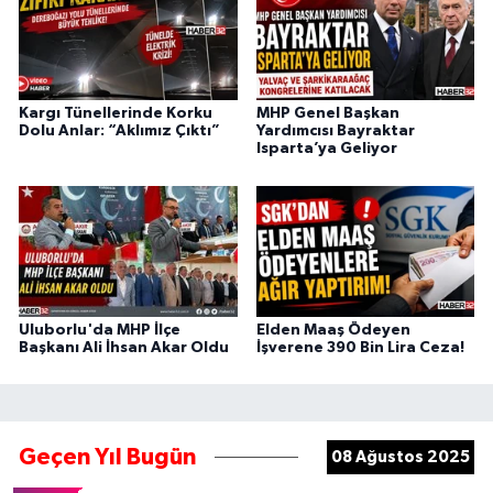
Kargı Tünellerinde Korku
MHP Genel Başkan
Dolu Anlar: “Aklımız Çıktı”
Yardımcısı Bayraktar
Isparta’ya Geliyor
Uluborlu'da MHP İlçe
Elden Maaş Ödeyen
Başkanı Ali İhsan Akar Oldu
İşverene 390 Bin Lira Ceza!
Geçen Yıl Bugün
08 Ağustos 2025