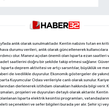
yfada anlık olarak sunulmaktadır. Kentin nabzını tutan en kriti
va durumu verileri, anlık olarak güncellenerek kullanıcılara
dımcı olur. Manevi açıdan önemli olan Isparta ezan saatleri ve
badet saatlerini doğru bir şekilde takip etmesi sağlanır. Güven
sparta deprem aktivitesi ve artçı sarsıntılar, büyüklük ve merk
aberi de ivedilikle duyurulur. Ekonomik göstergeler de yakınd
 Isparta Kuyumcular Odası verileriyle canlı olarak sunulur. Kariy
anlarından derlenerek istihdam olanakları hakkında bilgi verir
aları, projeleri ve duyuruları detaylı olarak aktarılır. Kentin tü
 planlanan Isparta elektrik kesintisi programları, vatandaşların
ti seçenekleri ve sefer bilgileri burada yer alır. Şehir içi veya