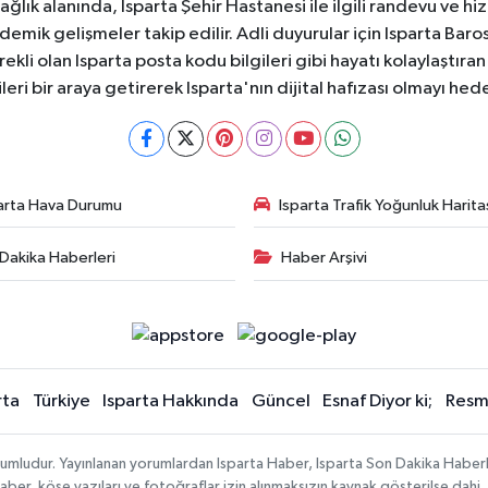
 Sağlık alanında, Isparta Şehir Hastanesi ile ilgili randevu ve
ademik gelişmeler takip edilir. Adli duyurular için Isparta Bar
ekli olan Isparta posta kodu bilgileri gibi hayatı kolaylaştıra
ileri bir araya getirerek Isparta'nın dijital hafızası olmayı hede
arta Hava Durumu
Isparta Trafik Yoğunluk Harita
Dakika Haberleri
Haber Arşivi
rta
Türkiye
Isparta Hakkında
Güncel
Esnaf Diyor ki;
Resmi
orumludur. Yayınlanan yorumlardan Isparta Haber, Isparta Son Dakika Haberl
n haber, köşe yazıları ve fotoğraflar izin alınmaksızın kaynak gösterilse da