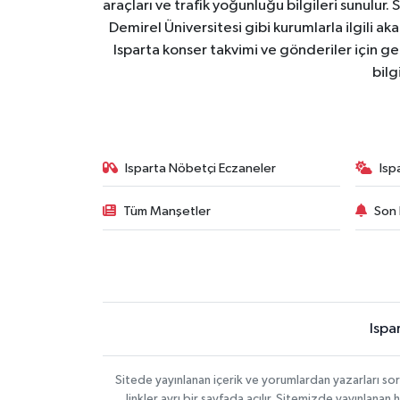
araçları ve trafik yoğunluğu bilgileri sunulur.
Demirel Üniversitesi gibi kurumlarla ilgili ak
Isparta konser takvimi ve gönderiler için ger
bilg
Isparta Nöbetçi Eczaneler
Isp
Tüm Manşetler
Son 
Ispa
Sitede yayınlanan içerik ve yorumlardan yazarları s
linkler ayrı bir sayfada açılır. Sitemizde yayınlana