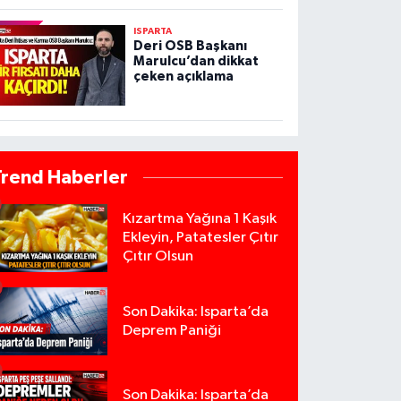
ISPARTA
Deri OSB Başkanı
Marulcu’dan dikkat
çeken açıklama
Trend Haberler
Kızartma Yağına 1 Kaşık
Ekleyin, Patatesler Çıtır
Çıtır Olsun
Son Dakika: Isparta’da
Deprem Paniği
Son Dakika: Isparta’da