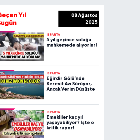
Geçen Yıl
08 Ağustos
Bugün
2025
ISPARTA
5 yıl geçince soluğu
mahkemede alıyorlar!
ISPARTA
Eğirdir Gölü’nde
Kerevit Avı Sürüyor,
Ancak Verim Düşüşte
ISPARTA
Emekliler kaç yıl
yaşayabiliyor? İşte o
kritik rapor!