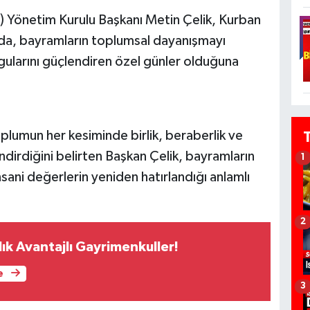
) Yönetim Kurulu Başkanı Metin Çelik, Kurban
jda, bayramların toplumsal dayanışmayı
gularını güçlendiren özel günler olduğuna
plumun her kesiminde birlik, beraberlik ve
irdiğini belirten Başkan Çelik, bayramların
1
sani değerlerin yeniden hatırlandığı anlamlı
2
ık Avantajlı Gayrimenkuller!
e
3