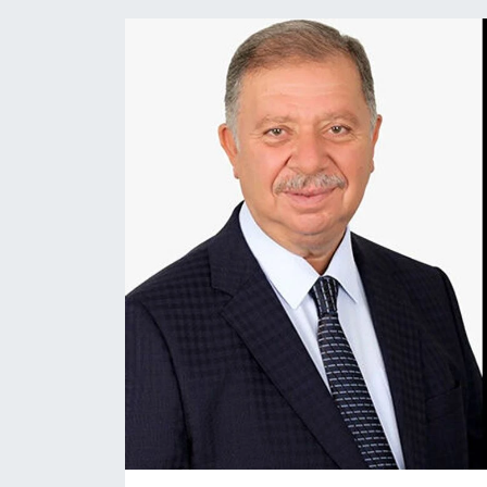
HABERDE İNSAN
İlginç
KÜLTÜR SANAT
MAGAZİN
Oyun
POLİTİKA
RESMİ İLANLAR
SAĞLIK
Spor