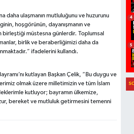
’na daha ulaşmanın mutluluğunu ve huzurunu
4
vginin, hoşgörünün, dayanışmanın ve
 birleştiği müstesna günlerdir. Toplumsal
anlar, birlik ve beraberliğimizi daha da
5
maktadır.” ifadelerini kullandı.
ayramı’nı kutlayan Başkan Çelik, “Bu duygu ve
erimiz olmak üzere milletimizin ve tüm İslam
S
leklerimle kutluyor; bayramın ülkemize,
uzur, bereket ve mutluluk getirmesini temenni