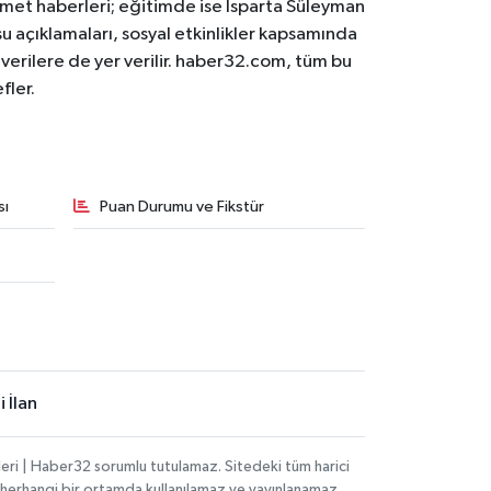
 hizmet haberleri; eğitimde ise Isparta Süleyman
osu açıklamaları, sosyal etkinlikler kapsamında
n verilere de yer verilir. haber32.com, tüm bu
fler.
sı
Puan Durumu ve Fikstür
 İlan
eri | Haber32 sorumlu tutulamaz. Sitedeki tüm harici
hi, herhangi bir ortamda kullanılamaz ve yayınlanamaz