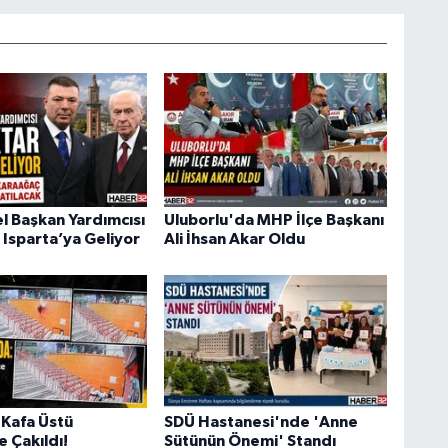
 Başkan Yardımcısı
Uluborlu'da MHP İlçe Başkanı
 Isparta’ya Geliyor
Ali İhsan Akar Oldu
Kafa Üstü
SDÜ Hastanesi'nde 'Anne
 Çakıldı!
Sütünün Önemi' Standı