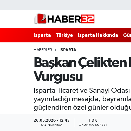
Isparta
Isparta Nöbetçi Eczaneler
Isparta
Türkiye
Isparta Hakkında
Gü
Isparta Hakkında
Isparta Hava Durumu
HABERLER
ISPARTA
Esnaf Diyor ki;
Isparta Trafik Yoğunluk Haritası
Başkan Çelikten 
ASAYİŞ
Süper Lig Puan Durumu ve Fikstür
Vurgusu
BİLİM VE TEKNOLOJİ
Tüm Manşetler
Isparta Ticaret ve Sanayi Odas
EĞİTİM
Son Dakika Haberleri
yayımladığı mesajda, bayramlar
güçlendiren özel günler olduğu
GENEL
Haber Arşivi
26.05.2026 - 12:43
1 DK
YAYINLANMA
OKUNMA SÜRESI
Güncel