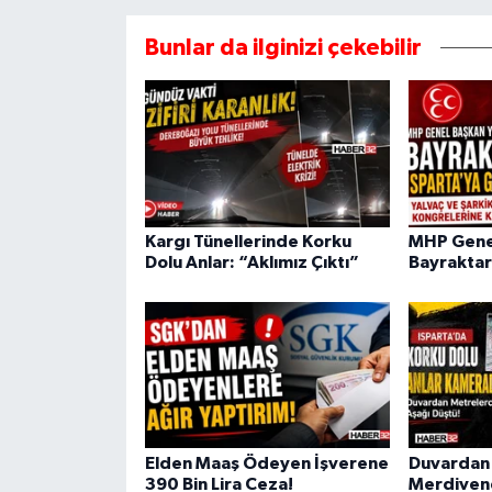
Bunlar da ilginizi çekebilir
Kargı Tünellerinde Korku
MHP Genel
Dolu Anlar: “Aklımız Çıktı”
Bayraktar
Elden Maaş Ödeyen İşverene
Duvardan 
390 Bin Lira Ceza!
Merdivene