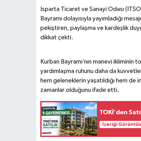
Isparta Ticaret ve Sanayi Odası (ITSO
Tarihi Yapılarımız
Bayramı dolayısıyla yayımladığı mesa
pekiştiren, paylaşma ve kardeşlik duy
Teknoloji
dikkat çekti.
Türkiye
Kurban Bayramı’nın manevi ikliminin to
Yerel
yardımlaşma ruhunu daha da kuvvetlend
İletişim
hem geleneklerin yaşatıldığı hem de in
zamanlar olduğunu ifade etti.
Künye
TOKİ'den Satıl
İçeriği Görüntül