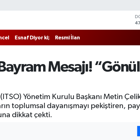
D
4
E
5
ncel
Esnaf Diyor ki;
Resmi İlan
ST
64
G
6
Bayram Mesajı! “Gönüll
Bİ
13
B
64
ı (ITSO) Yönetim Kurulu Başkanı Metin Çeli
ın toplumsal dayanışmayı pekiştiren, pay
na dikkat çekti.