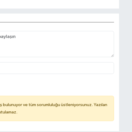
ş bulunuyor ve tüm sorumluluğu üstleniyorsunuz. Yazılan
utulamaz.