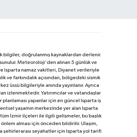
k bilgiler, doğrulanmış kaynaklardan derlenir.
 sunulur. Meteoroloji'den alınan 5 günlük ve
 Isparta namaz vakitleri, Diyanet verileriyle
lik ve farkındalık açısından, bölgedeki sismik
ez üssü bilgileriyle anında yayınlanır. Ayrıca
an izlenmektedir. Yatırımcılar ve vatandaşlar
er planlaması yapanlar için en güncel Isparta iş
. Kentsel yaşamın merkezinde yer alan Isparta
m İzmir ilçeleri ile ilgili gelişmeler, bu başlık
 önlem alması için önceden bildirilir. Ulaşım,
 şehirlerarası seyahatler için Isparta yol tarifi