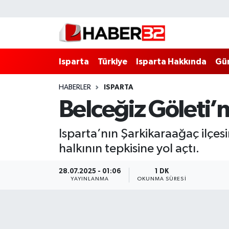
Isparta
Isparta Nöbetçi Eczaneler
Isparta
Türkiye
Isparta Hakkında
Gü
Isparta Hakkında
Isparta Hava Durumu
HABERLER
ISPARTA
Esnaf Diyor ki;
Isparta Trafik Yoğunluk Haritası
Belceğiz Göleti’
ASAYİŞ
Süper Lig Puan Durumu ve Fikstür
Isparta’nın Şarkikaraağaç ilçesi
BİLİM VE TEKNOLOJİ
Tüm Manşetler
halkının tepkisine yol açtı.
EĞİTİM
Son Dakika Haberleri
28.07.2025 - 01:06
1 DK
YAYINLANMA
OKUNMA SÜRESI
GENEL
Haber Arşivi
Güncel