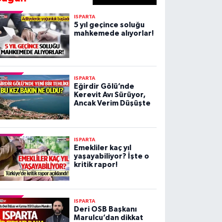
ISPARTA
5 yıl geçince soluğu
mahkemede alıyorlar!
ISPARTA
Eğirdir Gölü’nde
Kerevit Avı Sürüyor,
Ancak Verim Düşüşte
ISPARTA
Emekliler kaç yıl
yaşayabiliyor? İşte o
kritik rapor!
ISPARTA
Deri OSB Başkanı
Marulcu’dan dikkat