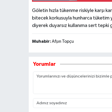
Göletin hızla tükenme riskiyle karşı k
Tarihi Yapılarımız
bitecek korkusuyla hunharca tüketim ya
Teknoloji
diyerek duyarsız kullanıma sert tepki 
Türkiye
Muhabir:
Afşın Topçu
Yerel
İletişim
Yorumlar
Künye