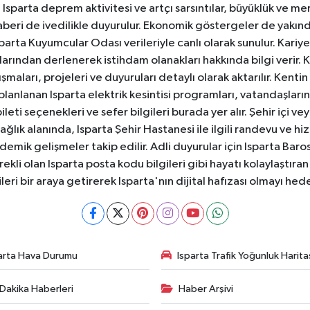
sparta deprem aktivitesi ve artçı sarsıntılar, büyüklük ve merk
aberi de ivedilikle duyurulur. Ekonomik göstergeler de yakınd
 Isparta Kuyumcular Odası verileriyle canlı olarak sunulur. Kariy
anlarından derlenerek istihdam olanakları hakkında bilgi verir
aları, projeleri ve duyuruları detaylı olarak aktarılır. Kentin tü
 planlanan Isparta elektrik kesintisi programları, vatandaşların
ti seçenekleri ve sefer bilgileri burada yer alır. Şehir içi veya
 Sağlık alanında, Isparta Şehir Hastanesi ile ilgili randevu ve
ademik gelişmeler takip edilir. Adli duyurular için Isparta Bar
ekli olan Isparta posta kodu bilgileri gibi hayatı kolaylaştıra
ileri bir araya getirerek Isparta'nın dijital hafızası olmayı hede
arta Hava Durumu
Isparta Trafik Yoğunluk Harita
Dakika Haberleri
Haber Arşivi