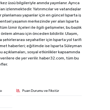
ez üssü bilgileriyle anında yayınlanır. Ayrıca
an izlenmektedir. Yatırımcılar ve vatandaşlar
er planlaması yapanlar için en güncel Isparta iş
. Kentsel yaşamın merkezinde yer alan Isparta
m İzmir ilçeleri ile ilgili gelişmeler, bu başlık
 önlem alması için önceden bildirilir. Ulaşım,
 şehirlerarası seyahatler için Isparta yol tarifi
 hizmet haberleri; eğitimde ise Isparta Süleyman
osu açıklamaları, sosyal etkinlikler kapsamında
n verilere de yer verilir. haber32.com, tüm bu
fler.
sı
Puan Durumu ve Fikstür