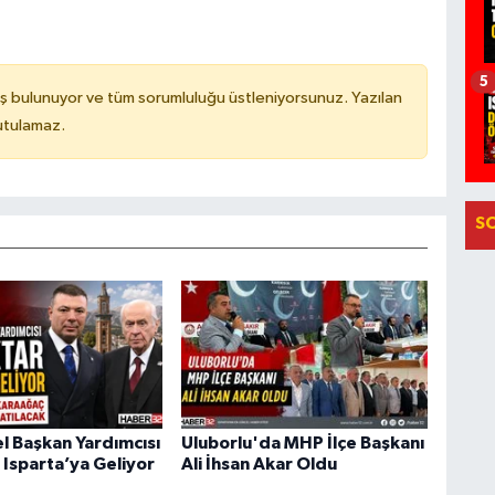
5
ş bulunuyor ve tüm sorumluluğu üstleniyorsunuz. Yazılan
utulamaz.
S
 Başkan Yardımcısı
Uluborlu'da MHP İlçe Başkanı
 Isparta’ya Geliyor
Ali İhsan Akar Oldu