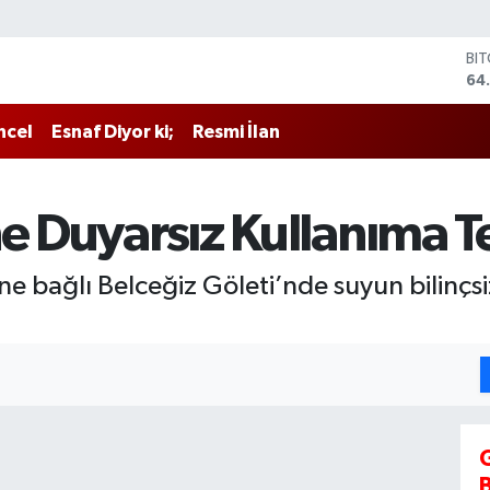
BI
64
DO
47
ncel
Esnaf Diyor ki;
Resmi İlan
EU
55
ST
64
ne Duyarsız Kullanıma T
GR
66
Bİ
ne bağlı Belceğiz Göleti’nde suyun bilinçsi
13