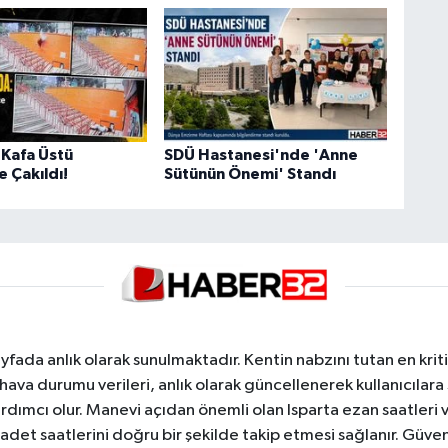
Kafa Üstü
SDÜ Hastanesi'nde 'Anne
 Çakıldı!
Sütünün Önemi' Standı
yfada anlık olarak sunulmaktadır. Kentin nabzını tutan en kriti
va durumu verileri, anlık olarak güncellenerek kullanıcılara
dımcı olur. Manevi açıdan önemli olan Isparta ezan saatleri ve
badet saatlerini doğru bir şekilde takip etmesi sağlanır. Güven