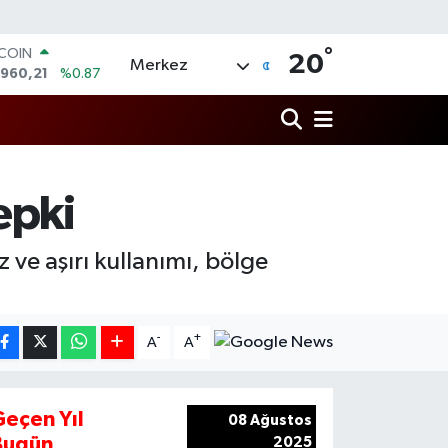
°
TCOIN
20
Merkez
.960,21
%0.87
LAR
,7436
%0.18
RO
,2510
%0.32
ERLİN
,4811
%0.38
epki
AM ALTIN
48.99
%2.59
ST100
z ve aşırı kullanımı, bölge
.779
%-14
-
+
A
A
Geçen Yıl
08 Ağustos
Bugün
2025