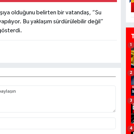
arşıya olduğunu belirten bir vatandaş, “Su
pılıyor. Bu yaklaşım sürdürülebilir değil”
gösterdi.
1
2
3
4