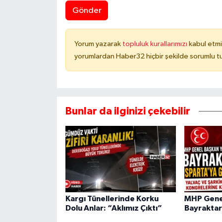
Gönder
Yorum yazarak
topluluk kurallarımızı
kabul etmi
yorumlardan Haber32 hiçbir şekilde sorumlu t
Bunlar da ilginizi çekebilir
Kargı Tünellerinde Korku
MHP Genel
Dolu Anlar: “Aklımız Çıktı”
Bayraktar