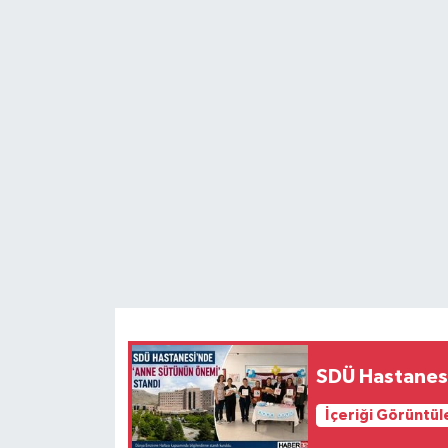
HABERDE İNSAN
İlginç
KÜLTÜR SANAT
MAGAZİN
Oyun
POLİTİKA
RESMİ İLANLAR
SDÜ Hastanes
SAĞLIK
İçeriği Görüntül
Spor