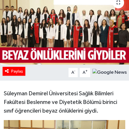
HABERDE İNSAN
İlginç
KÜLTÜR SANAT
MAGAZİN
Oyun
Paylaş
-
+
A
A
POLİTİKA
Süleyman Demirel Üniversitesi Sağlık Bilimleri
RESMİ İLANLAR
Fakültesi Beslenme ve Diyetetik Bölümü birinci
sınıf öğrencileri beyaz önlüklerini giydi.
SAĞLIK
Spor