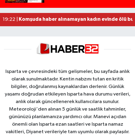
MOTOSİKLETLE ÇARPIŞAN OTOMOBİL GÜL HEYKE
02:26 |
Alzheimer Hastası Adamdan Saatlerdir Haber A
20:12 |
Komşuda haber alınamayan kadın evinde ölü bu
19:22 |
Isparta ve çevresindeki tüm gelişmeler, bu sayfada anlık
olarak sunulmaktadır. Kentin nabzını tutan en kritik
bilgiler, doğrulanmış kaynaklardan derlenir. Günlük
yaşamı doğrudan etkileyen Isparta hava durumu verileri,
anlık olarak güncellenerek kullanıcılara sunulur.
Meteoroloji'den alınan 5 günlük ve saatlik tahminler,
gününüzü planlamanıza yardımcı olur. Manevi açıdan
önemli olan Isparta ezan saatleri ve Isparta namaz
vakitleri, Diyanet verileriyle tam uyumlu olarak paylaşılır.