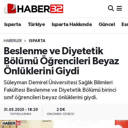
Isparta
Isparta Nöbetçi Eczaneler
Isparta
Türkiye
Isparta Hakkında
Güncel
Es
Isparta Hakkında
Isparta Hava Durumu
HABERLER
ISPARTA
Beslenme ve Diyetetik
Esnaf Diyor ki;
Isparta Trafik Yoğunluk Haritası
Bölümü Öğrencileri Beyaz
ASAYİŞ
Süper Lig Puan Durumu ve Fikstür
Önlüklerini Giydi
BİLİM VE TEKNOLOJİ
Tüm Manşetler
Süleyman Demirel Üniversitesi Sağlık Bilimleri
Fakültesi Beslenme ve Diyetetik Bölümü birinci
EĞİTİM
Son Dakika Haberleri
sınıf öğrencileri beyaz önlüklerini giydi.
GENEL
Haber Arşivi
31.05.2025 - 18:20
2 DK
YAYINLANMA
OKUNMA SÜRESI
Güncel