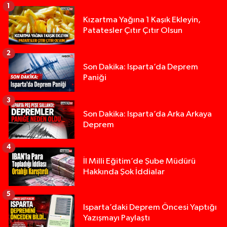
1
Kızartma Yağına 1 Kaşık Ekleyin,
Patatesler Çıtır Çıtır Olsun
2
Son Dakika: Isparta’da Deprem
Paniği
3
Son Dakika: Isparta’da Arka Arkaya
Deprem
4
İl Milli Eğitim’de Şube Müdürü
Hakkında Şok İddialar
5
Yığılca'da kardeşler arasındaki silahlı kavgada 
13:00 |
Isparta’daki Deprem Öncesi Yaptığı
Yazışmayı Paylaştı
Tur teknesi çalışanlarının birbirine girdiği kavga
12:48 |