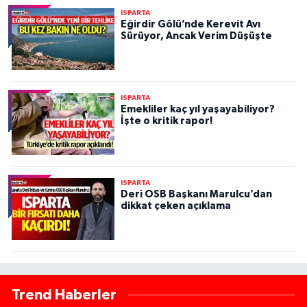
ISPARTA
Eğirdir Gölü’nde Kerevit Avı
Sürüyor, Ancak Verim Düşüşte
ISPARTA
Emekliler kaç yıl yaşayabiliyor?
İşte o kritik rapor!
ISPARTA
Deri OSB Başkanı Marulcu’dan
dikkat çeken açıklama
Trend Haberler