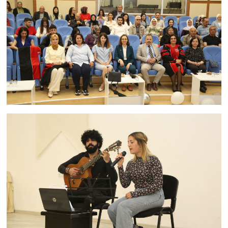
Tarihi Yapılarımız
Teknoloji
Türkiye
Yerel
İletişim
Künye