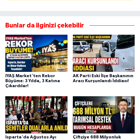
Bunlar da ilginizi çekebilir
IYAŞ Market'ten Rekor
AK Parti Eski İlçe Başkanının
Büyüme: 3 Yılda, 3 Katına
Aracı Kurşunlandı İddiası!
Çıkardılar!
Isparta'da Ağustos Ayı
Çiftçiye 688 Milyonluk