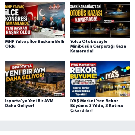
MHP Yalvaç İlçe Başkanı Belli
Yolcu Otobüsüyle
Oldu
Minibüsün Çarpıştığı Kaza
Kamerada!
Isparta'ya Yeni Bir AVM
IYAŞ Market'ten Rekor
Daha Geliyor!
Büyüme: 3 Yılda, 3 Katına
Çıkardılar!