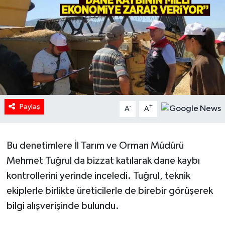
HABERDE İNSAN
İlginç
KÜLTÜR SANAT
MAGAZİN
Paylaş
-
+
A
A
Oyun
Bu denetimlere İl Tarım ve Orman Müdürü
POLİTİKA
Mehmet Tuğrul da bizzat katılarak dane kaybı
RESMİ İLANLAR
kontrollerini yerinde inceledi. Tuğrul, teknik
ekiplerle birlikte üreticilerle de birebir görüşerek
SAĞLIK
bilgi alışverişinde bulundu.
Spor