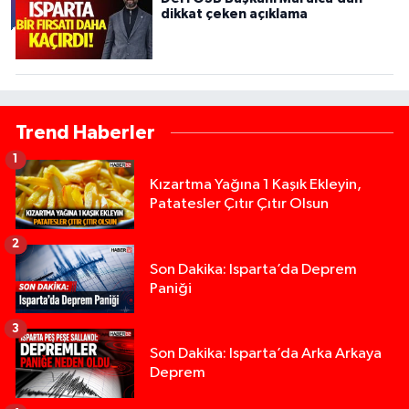
dikkat çeken açıklama
Trend Haberler
1
Kızartma Yağına 1 Kaşık Ekleyin,
Patatesler Çıtır Çıtır Olsun
2
Son Dakika: Isparta’da Deprem
Paniği
3
Son Dakika: Isparta’da Arka Arkaya
Deprem