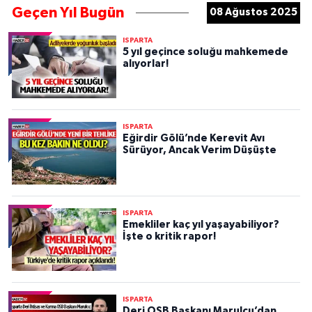
Geçen Yıl Bugün
08 Ağustos 2025
ISPARTA
5 yıl geçince soluğu mahkemede
alıyorlar!
ISPARTA
Eğirdir Gölü’nde Kerevit Avı
Sürüyor, Ancak Verim Düşüşte
ISPARTA
Emekliler kaç yıl yaşayabiliyor?
İşte o kritik rapor!
ISPARTA
Deri OSB Başkanı Marulcu’dan