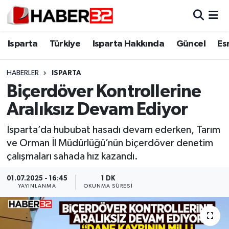
Isparta
Isparta Nöbetçi Eczaneler
Isparta
Türkiye
Isparta Hakkında
Güncel
Es
Isparta Hakkında
Isparta Hava Durumu
HABERLER
ISPARTA
Biçerdöver Kontrollerine
Esnaf Diyor ki;
Isparta Trafik Yoğunluk Haritası
Aralıksız Devam Ediyor
ASAYİŞ
Süper Lig Puan Durumu ve Fikstür
Isparta’da hububat hasadı devam ederken, Tarım
ve Orman İl Müdürlüğü’nün biçerdöver denetim
BİLİM VE TEKNOLOJİ
Tüm Manşetler
çalışmaları sahada hız kazandı.
EĞİTİM
Son Dakika Haberleri
01.07.2025 - 16:45
1 DK
YAYINLANMA
OKUNMA SÜRESI
GENEL
Haber Arşivi
Güncel