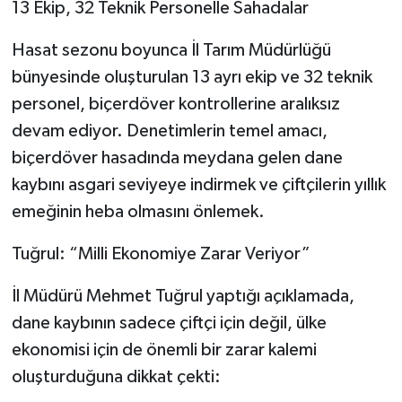
13 Ekip, 32 Teknik Personelle Sahadalar
Tarihi Yapılarımız
Hasat sezonu boyunca İl Tarım Müdürlüğü
bünyesinde oluşturulan 13 ayrı ekip ve 32 teknik
Teknoloji
personel, biçerdöver kontrollerine aralıksız
devam ediyor. Denetimlerin temel amacı,
Türkiye
biçerdöver hasadında meydana gelen dane
Yerel
kaybını asgari seviyeye indirmek ve çiftçilerin yıllık
emeğinin heba olmasını önlemek.
İletişim
Tuğrul: “Milli Ekonomiye Zarar Veriyor”
Künye
İl Müdürü Mehmet Tuğrul yaptığı açıklamada,
dane kaybının sadece çiftçi için değil, ülke
ekonomisi için de önemli bir zarar kalemi
oluşturduğuna dikkat çekti: