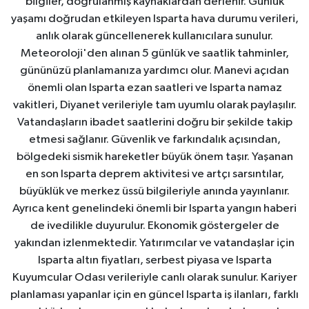
bilgiler, doğrulanmış kaynaklardan derlenir. Günlük
yaşamı doğrudan etkileyen Isparta hava durumu verileri,
anlık olarak güncellenerek kullanıcılara sunulur.
Meteoroloji'den alınan 5 günlük ve saatlik tahminler,
gününüzü planlamanıza yardımcı olur. Manevi açıdan
önemli olan Isparta ezan saatleri ve Isparta namaz
vakitleri, Diyanet verileriyle tam uyumlu olarak paylaşılır.
Vatandaşların ibadet saatlerini doğru bir şekilde takip
etmesi sağlanır. Güvenlik ve farkındalık açısından,
bölgedeki sismik hareketler büyük önem taşır. Yaşanan
en son Isparta deprem aktivitesi ve artçı sarsıntılar,
büyüklük ve merkez üssü bilgileriyle anında yayınlanır.
Ayrıca kent genelindeki önemli bir Isparta yangın haberi
de ivedilikle duyurulur. Ekonomik göstergeler de
yakından izlenmektedir. Yatırımcılar ve vatandaşlar için
Isparta altın fiyatları, serbest piyasa ve Isparta
Kuyumcular Odası verileriyle canlı olarak sunulur. Kariyer
planlaması yapanlar için en güncel Isparta iş ilanları, farklı