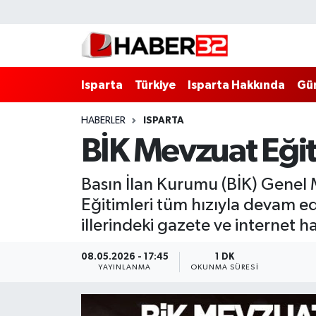
Isparta
Isparta Nöbetçi Eczaneler
Isparta
Türkiye
Isparta Hakkında
Gü
Isparta Hakkında
Isparta Hava Durumu
HABERLER
ISPARTA
Esnaf Diyor ki;
Isparta Trafik Yoğunluk Haritası
BİK Mevzuat Eğit
ASAYİŞ
Süper Lig Puan Durumu ve Fikstür
Basın İlan Kurumu (BİK) Gene
BİLİM VE TEKNOLOJİ
Tüm Manşetler
Eğitimleri tüm hızıyla devam edi
illerindeki gazete ve internet ha
EĞİTİM
Son Dakika Haberleri
08.05.2026 - 17:45
1 DK
GENEL
Haber Arşivi
YAYINLANMA
OKUNMA SÜRESI
Güncel