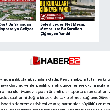
Dört Bir Yanından
Belediyeden Net Mesaj:
Isparta’ya Geliyor
Mezarlıkta Bu Kuralları
Çiğneyen Yandı!
yfada anlık olarak sunulmaktadır. Kentin nabzını tutan en kriti
va durumu verileri, anlık olarak güncellenerek kullanıcılara
dımcı olur. Manevi açıdan önemli olan Isparta ezan saatleri ve
badet saatlerini doğru bir şekilde takip etmesi sağlanır. Güven
sparta deprem aktivitesi ve artçı sarsıntılar, büyüklük ve merk