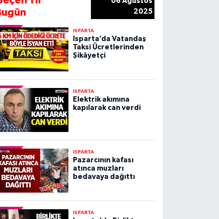
Geçen Yıl
06 Ağustos
Bugün
2025
ISPARTA
Isparta’da Vatandaş
Taksi Ücretlerinden
Şikâyetçi
ISPARTA
Elektrik akımına
kapılarak can verdi
ISPARTA
Pazarcının kafası
atınca muzları
bedavaya dağıttı
ISPARTA