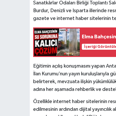
Sanatkârlar Odaları Birliği Toplantı S
Burdur, Denizli ve Isparta illerinde re
Tarihi Yapılarımız
gazete ve internet haber sitelerinin tem
Teknoloji
Elma Bahçesin
Türkiye
İçeriği Görüntül
Yerel
İletişim
Eğitimin açılış konuşmasını yapan Ant
İlan Kurumu’nun yayın kuruluşlarıyla güçl
Künye
belirterek, mevzuata ilişkin yükümlülükl
adına her aşamada rehberlik ve destek 
Özellikle internet haber sitelerinin re
edilmesinin ardından dijital yayıncılık