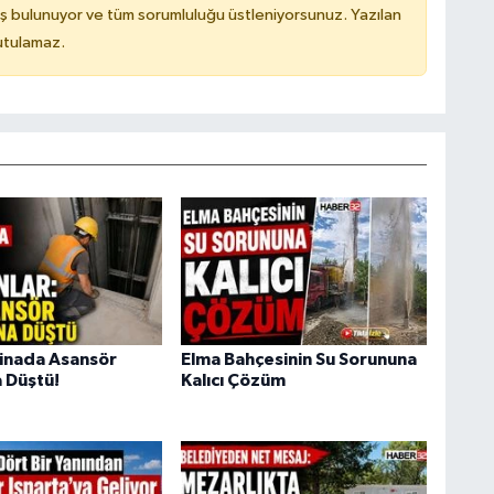
ş bulunuyor ve tüm sorumluluğu üstleniyorsunuz. Yazılan
utulamaz.
Binada Asansör
Elma Bahçesinin Su Sorununa
 Düştü!
Kalıcı Çözüm