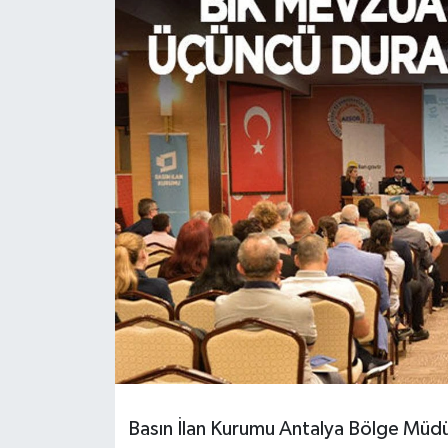
HABERDE İNSAN
İlginç
KÜLTÜR SANAT
MAGAZİN
Oyun
POLİTİKA
RESMİ İLANLAR
SAĞLIK
Basın İlan Kurumu Antalya Bölge Müdür
Spor