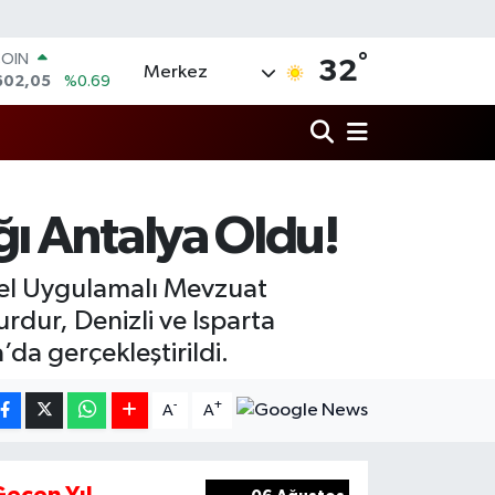
COIN
602,05
%0.69
°
LAR
32
Merkez
5986
%0.06
RO
0700
%0.1
RLİN
2438
%0.21
M ALTIN
3.94
%0.32
ı Antalya Oldu!
T100
768
%48
sel Uygulamalı Mevzuat
rdur, Denizli ve Isparta
’da gerçekleştirildi.
-
+
A
A