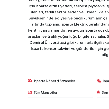
kent genelindeki önemli bir Isparta yangın h
için Isparta altın fiyatları, serbest piyasa ve
ilanları, farklı sektörlerden ve uzmanlık al
Büyükşehir Belediyesi ve bağlı kurumların çalışm
altında toplanır. Isparta Elektrik tarafından
kentin can damarıdır; en uygun Isparta uçak bile
araçları ve trafik yoğunluğu bilgileri sunulur.
Demirel Üniversitesi gibi kurumlarla ilgili ak
Isparta konser takvimi ve gönderiler için ger
bilg
Isparta Nöbetçi Eczaneler
Isp
Tüm Manşetler
Son 