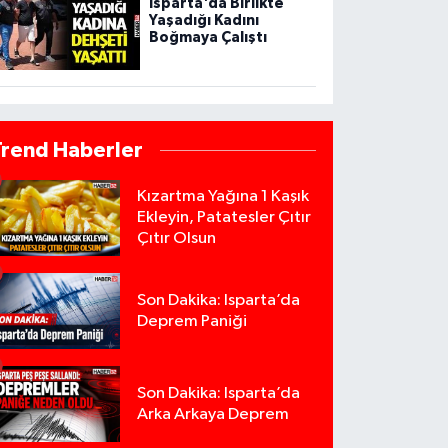
Isparta'da Birlikte
Yaşadığı Kadını
Boğmaya Çalıştı
Trend Haberler
Kızartma Yağına 1 Kaşık
Ekleyin, Patatesler Çıtır
Çıtır Olsun
Son Dakika: Isparta’da
Deprem Paniği
Son Dakika: Isparta’da
Arka Arkaya Deprem