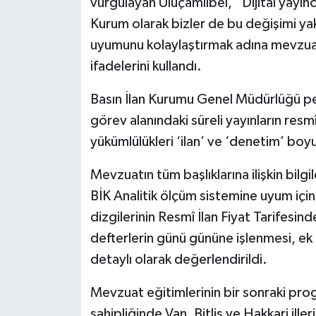
vurgulayan Uluçamlıbel, “Dijital yayıncı
Kurum olarak bizler de bu değişimi yak
uyumunu kolaylaştırmak adına mevzuat
ifadelerini kullandı.
Basın İlan Kurumu Genel Müdürlüğü pe
görev alanındaki süreli yayınların resmî
yükümlülükleri ‘ilan’ ve ‘denetim’ boyutl
Mevzuatın tüm başlıklarına ilişkin bilg
BİK Analitik ölçüm sistemine uyum için
dizgilerinin Resmî İlan Fiyat Tarifesind
defterlerin günü gününe işlenmesi, ek
detaylı olarak değerlendirildi.
Mevzuat eğitimlerinin bir sonraki pr
sahipliğinde Van, Bitlis ve Hakkari iller