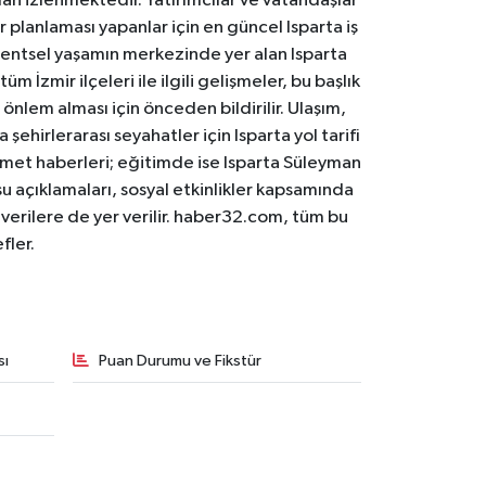
an izlenmektedir. Yatırımcılar ve vatandaşlar
er planlaması yapanlar için en güncel Isparta iş
. Kentsel yaşamın merkezinde yer alan Isparta
m İzmir ilçeleri ile ilgili gelişmeler, bu başlık
 önlem alması için önceden bildirilir. Ulaşım,
 şehirlerarası seyahatler için Isparta yol tarifi
 hizmet haberleri; eğitimde ise Isparta Süleyman
osu açıklamaları, sosyal etkinlikler kapsamında
n verilere de yer verilir. haber32.com, tüm bu
fler.
sı
Puan Durumu ve Fikstür