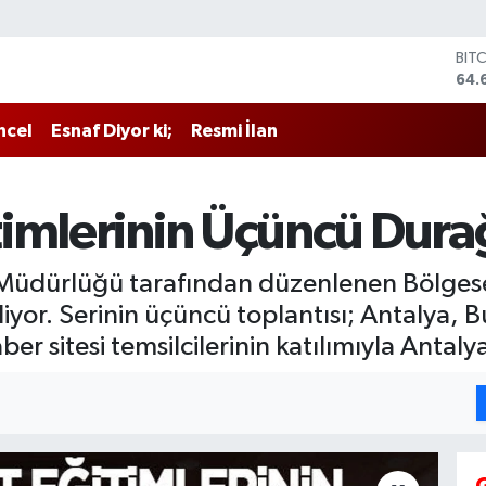
BIT
64.
DO
47,
EU
55,
ncel
Esnaf Diyor ki;
Resmi İlan
STE
64,
GRA
651
imlerinin Üçüncü Durağ
BİS
13.
l Müdürlüğü tarafından düzenlenen Bölge
yor. Serinin üçüncü toplantısı; Antalya, Bu
ber sitesi temsilcilerinin katılımıyla Antalya