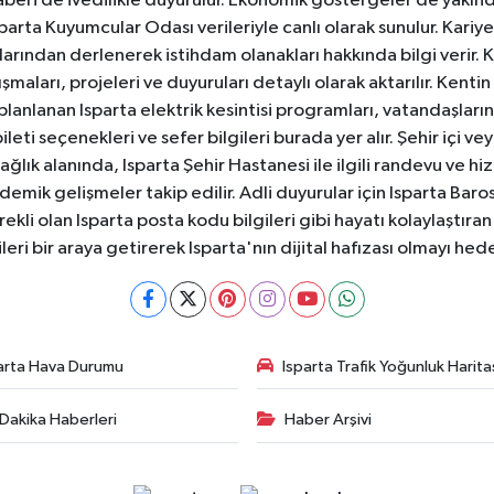
aberi de ivedilikle duyurulur. Ekonomik göstergeler de yakınd
 Isparta Kuyumcular Odası verileriyle canlı olarak sunulur. Kariy
anlarından derlenerek istihdam olanakları hakkında bilgi verir
aları, projeleri ve duyuruları detaylı olarak aktarılır. Kentin tü
 planlanan Isparta elektrik kesintisi programları, vatandaşların
ti seçenekleri ve sefer bilgileri burada yer alır. Şehir içi veya
 Sağlık alanında, Isparta Şehir Hastanesi ile ilgili randevu ve
ademik gelişmeler takip edilir. Adli duyurular için Isparta Bar
ekli olan Isparta posta kodu bilgileri gibi hayatı kolaylaştıra
ileri bir araya getirerek Isparta'nın dijital hafızası olmayı hede
arta Hava Durumu
Isparta Trafik Yoğunluk Harita
Dakika Haberleri
Haber Arşivi