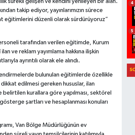
lık sürekli gelişen ve kendini yenileyen bir alan.
4
ından takip ediyor, yayınlarımızın sürece
 eğitimlerini düzenli olarak sürdürüyoruz”
5
rsoneli tarafından verilen eğitimde, Kurum
 ilan ve reklam yayımlama hakkına ilişkin
arıyla ayrıntılı olarak ele alındı.
S
ilendirmelerde bulunulan eğitimlerde özellikle
 dikkat edilmesi gereken hususlar, ilan
e belirtilen kurallara göre yapılması, sektörel
 gösterge şartları ve hesaplanması konuları
ogramı, Van Bölge Müdürlüğünün ev
inden süreli yayın temsilcilerinin katılımıyla