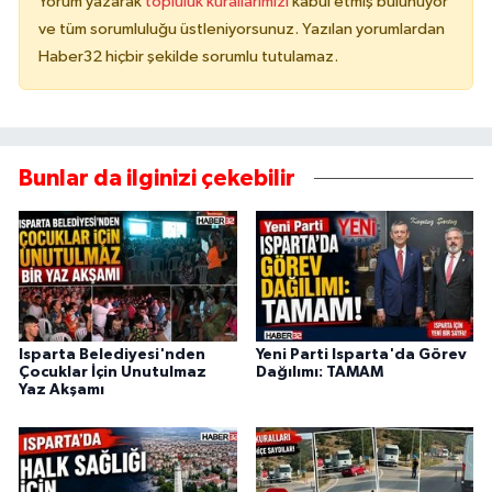
Yorum yazarak
topluluk kurallarımızı
kabul etmiş bulunuyor
ve tüm sorumluluğu üstleniyorsunuz. Yazılan yorumlardan
Haber32 hiçbir şekilde sorumlu tutulamaz.
Bunlar da ilginizi çekebilir
Isparta Belediyesi'nden
Yeni Parti Isparta'da Görev
Çocuklar İçin Unutulmaz
Dağılımı: TAMAM
Yaz Akşamı