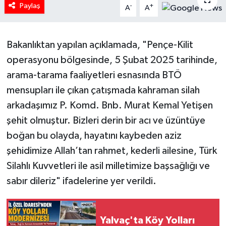
Paylaş
-
+
A
A
HABERDE İNSAN
İlginç
Bakanlıktan yapılan açıklamada, "Pençe-Kilit
operasyonu bölgesinde, 5 Şubat 2025 tarihinde,
KÜLTÜR SANAT
arama-tarama faaliyetleri esnasında BTÖ
mensupları ile çıkan çatışmada kahraman silah
MAGAZİN
arkadaşımız P. Komd. Bnb. Murat Kemal Yetişen
şehit olmuştur. Bizleri derin bir acı ve üzüntüye
Oyun
boğan bu olayda, hayatını kaybeden aziz
POLİTİKA
şehidimize Allah’tan rahmet, kederli ailesine, Türk
Silahlı Kuvvetleri ile asil milletimize başsağlığı ve
RESMİ İLANLAR
sabır dileriz" ifadelerine yer verildi.
SAĞLIK
Yalvaç'ta Köy Yolları
Spor