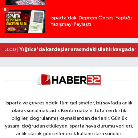
5
Tur teknesi çalışanlarının birbirine girdiği kavga
12:48 |
Isparta’daki Deprem Öncesi Yaptığı
Yazışmayı Paylaştı
MOTOSİKLETLE ÇARPIŞAN OTOMOBİL GÜL HEYKE
02:26 |
Alzheimer Hastası Adamdan Saatlerdir Haber A
20:12 |
Komşuda haber alınamayan kadın evinde ölü bu
19:22 |
Yığılca'da kardeşler arasındaki silahlı kavgada 
13:00 |
Isparta ve çevresindeki tüm gelişmeler, bu sayfada anlık
olarak sunulmaktadır. Kentin nabzını tutan en kritik
bilgiler, doğrulanmış kaynaklardan derlenir. Günlük
yaşamı doğrudan etkileyen Isparta hava durumu verileri,
anlık olarak güncellenerek kullanıcılara sunulur.