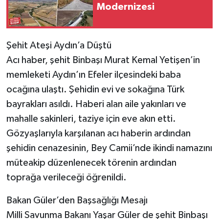
Modernizesi
Tarihi Yapılarımız
Şehit Ateşi Aydın’a Düştü
Teknoloji
Acı haber, şehit Binbaşı Murat Kemal Yetişen’in
Türkiye
memleketi Aydın’ın Efeler ilçesindeki baba
ocağına ulaştı. Şehidin evi ve sokağına Türk
Yerel
bayrakları asıldı. Haberi alan aile yakınları ve
mahalle sakinleri, taziye için eve akın etti.
İletişim
Gözyaşlarıyla karşılanan acı haberin ardından
Künye
şehidin cenazesinin, Bey Camii’nde ikindi namazını
müteakip düzenlenecek törenin ardından
toprağa verileceği öğrenildi.
Bakan Güler’den Başsağlığı Mesajı
Milli Savunma Bakanı Yaşar Güler de şehit Binbaşı