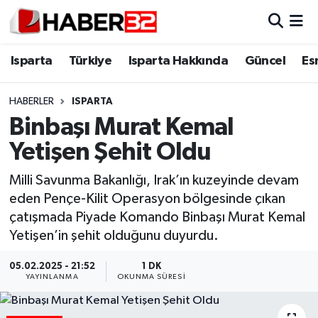
Isparta
Isparta Nöbetçi Eczaneler
Isparta
Türkiye
Isparta Hakkında
Güncel
Es
Isparta Hakkında
Isparta Hava Durumu
HABERLER
ISPARTA
Binbaşı Murat Kemal
Esnaf Diyor ki;
Isparta Trafik Yoğunluk Haritası
Yetişen Şehit Oldu
ASAYİŞ
Süper Lig Puan Durumu ve Fikstür
Milli Savunma Bakanlığı, Irak’ın kuzeyinde devam
eden Pençe-Kilit Operasyon bölgesinde çıkan
BİLİM VE TEKNOLOJİ
Tüm Manşetler
çatışmada Piyade Komando Binbaşı Murat Kemal
Yetişen’in şehit olduğunu duyurdu.
EĞİTİM
Son Dakika Haberleri
05.02.2025 - 21:52
1 DK
GENEL
Haber Arşivi
YAYINLANMA
OKUNMA SÜRESI
Güncel