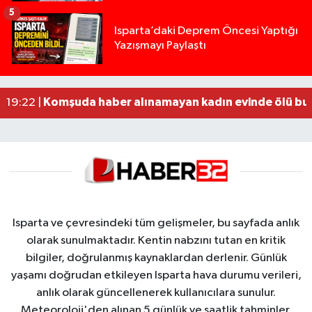
5
Isparta’daki Deprem Öncesi Yaptığı
Tur teknesi çalışanlarının birbirine girdiği kavga
12:48 |
Yazışmayı Paylaştı
MOTOSİKLETLE ÇARPIŞAN OTOMOBİL GÜL HEYKE
02:26 |
Alzheimer Hastası Adamdan Saatlerdir Haber A
20:12 |
Komşuda haber alınamayan kadın evinde ölü bu
19:22 |
Yığılca'da kardeşler arasındaki silahlı kavgada 
13:00 |
Isparta ve çevresindeki tüm gelişmeler, bu sayfada anlık
olarak sunulmaktadır. Kentin nabzını tutan en kritik
bilgiler, doğrulanmış kaynaklardan derlenir. Günlük
yaşamı doğrudan etkileyen Isparta hava durumu verileri,
anlık olarak güncellenerek kullanıcılara sunulur.
Meteoroloji'den alınan 5 günlük ve saatlik tahminler,