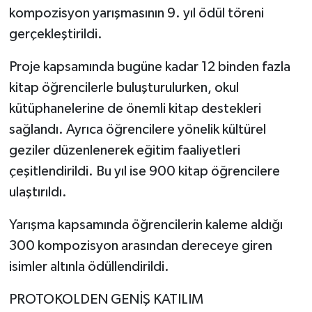
kompozisyon yarışmasının 9. yıl ödül töreni
Tarihi Yapılarımız
gerçekleştirildi.
Proje kapsamında bugüne kadar 12 binden fazla
Teknoloji
kitap öğrencilerle buluşturulurken, okul
Türkiye
kütüphanelerine de önemli kitap destekleri
sağlandı. Ayrıca öğrencilere yönelik kültürel
Yerel
geziler düzenlenerek eğitim faaliyetleri
çeşitlendirildi. Bu yıl ise 900 kitap öğrencilere
İletişim
ulaştırıldı.
Künye
Yarışma kapsamında öğrencilerin kaleme aldığı
300 kompozisyon arasından dereceye giren
isimler altınla ödüllendirildi.
PROTOKOLDEN GENİŞ KATILIM