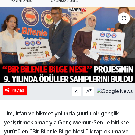
YAYINLANMA
OKUNMA SÜRESI
HABERDE İNSAN
İlginç
KÜLTÜR SANAT
MAGAZİN
Oyun
POLİTİKA
Paylaş
-
+
A
A
RESMİ İLANLAR
İlim, irfan ve hikmet yolunda şuurlu bir gençlik
SAĞLIK
yetiştirmek amacıyla Genç Memur-Sen ile birlikte
yürütülen “Bir Bilenle Bilge Nesil” kitap okuma ve
Spor