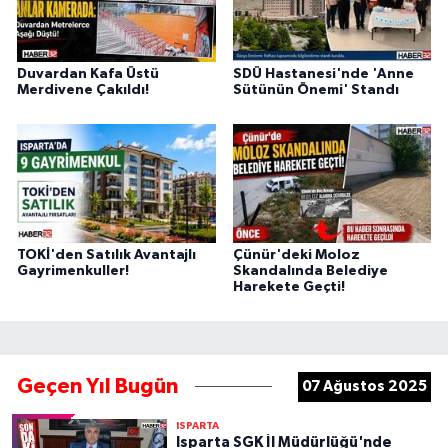
Duvardan Kafa Üstü
SDÜ Hastanesi'nde 'Anne
Merdivene Çakıldı!
Sütünün Önemi' Standı
TOKİ'den Satılık Avantajlı
Çünür'deki Moloz
Gayrimenkuller!
Skandalında Belediye
Harekete Geçti!
Geçen Yıl Bugün
07 Ağustos 2025
ISPARTA
Isparta SGK İl Müdürlüğü'nde