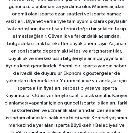
gününüzü planlamanıza yardımcı olur. Manevi açıdan
önemli olan Isparta ezan saatleri ve Isparta namaz
vakitleri, Diyanet verileriyle tam uyumlu olarak paylaşılır.
Vatandaşların ibadet saatlerini doğru bir şekilde takip
etmesi sağlanır. Güvenlik ve farkındalık açısından,
bölgedeki sismik hareketler büyük önem taşır. Yaşanan
en son Isparta deprem aktivitesi ve artçı sarsıntılar,
büyüklük ve merkez üssü bilgileriyle anında yayınlanır.
Ayrıca kent genelindeki önemli bir Isparta yangın haberi
de ivedilikle duyurulur. Ekonomik göstergeler de
yakından izlenmektedir. Yatırımcılar ve vatandaşlar için
Isparta altın fiyatları, serbest piyasa ve Isparta
Kuyumcular Odası verileriyle canlı olarak sunulur. Kariyer
planlaması yapanlar için en güncel Isparta iş ilanları, farklı
sektörlerden ve uzmanlık alanlarından derlenerek
istihdam olanakları hakkında bilgi verir. Kentsel yaşamın
merkezinde yer alan Isparta Büyükşehir Belediyesi ve
bağlı kurumların çalışmaları, projeleri ve duyuruları