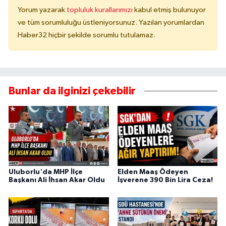
Yorum yazarak
topluluk kurallarımızı
kabul etmiş bulunuyor
ve tüm sorumluluğu üstleniyorsunuz. Yazılan yorumlardan
Haber32 hiçbir şekilde sorumlu tutulamaz.
Bunlar da ilginizi çekebilir
Uluborlu'da MHP İlçe
Elden Maaş Ödeyen
Başkanı Ali İhsan Akar Oldu
İşverene 390 Bin Lira Ceza!