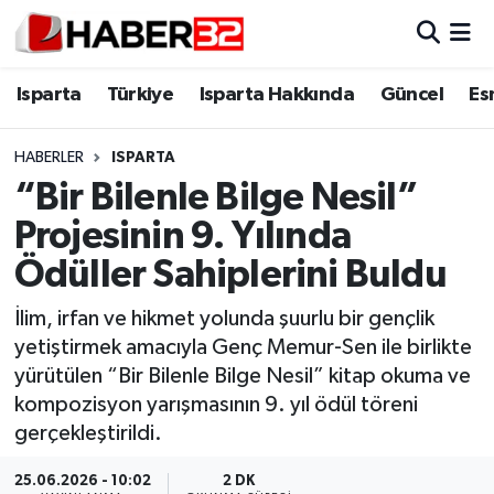
Isparta
Isparta Nöbetçi Eczaneler
Isparta
Türkiye
Isparta Hakkında
Güncel
Es
Isparta Hakkında
Isparta Hava Durumu
HABERLER
ISPARTA
“Bir Bilenle Bilge Nesil”
Esnaf Diyor ki;
Isparta Trafik Yoğunluk Haritası
Projesinin 9. Yılında
ASAYİŞ
Süper Lig Puan Durumu ve Fikstür
Ödüller Sahiplerini Buldu
BİLİM VE TEKNOLOJİ
Tüm Manşetler
İlim, irfan ve hikmet yolunda şuurlu bir gençlik
yetiştirmek amacıyla Genç Memur-Sen ile birlikte
EĞİTİM
Son Dakika Haberleri
yürütülen “Bir Bilenle Bilge Nesil” kitap okuma ve
kompozisyon yarışmasının 9. yıl ödül töreni
GENEL
Haber Arşivi
gerçekleştirildi.
Güncel
25.06.2026 - 10:02
2 DK