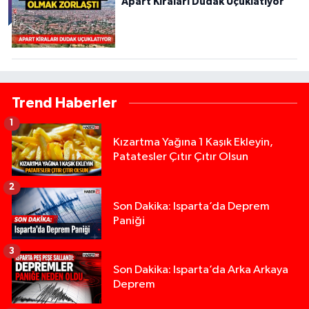
Apart Kiraları Dudak Uçuklatıyor
Trend Haberler
1
Kızartma Yağına 1 Kaşık Ekleyin,
Patatesler Çıtır Çıtır Olsun
2
Son Dakika: Isparta’da Deprem
Paniği
3
Son Dakika: Isparta’da Arka Arkaya
Deprem