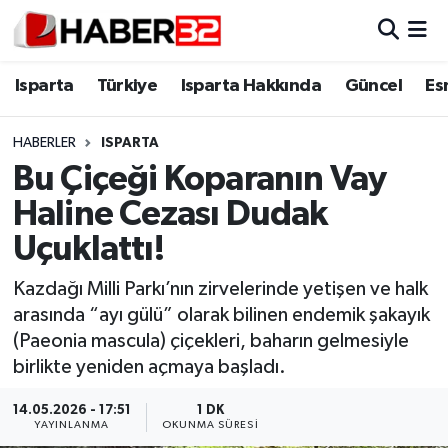
Isparta
Isparta Nöbetçi Eczaneler
Isparta
Türkiye
Isparta Hakkında
Güncel
Es
Isparta Hakkında
Isparta Hava Durumu
HABERLER
ISPARTA
Bu Çiçeği Koparanın Vay
Esnaf Diyor ki;
Isparta Trafik Yoğunluk Haritası
Haline Cezası Dudak
ASAYİŞ
Süper Lig Puan Durumu ve Fikstür
Uçuklattı!
BİLİM VE TEKNOLOJİ
Tüm Manşetler
Kazdağı Milli Parkı’nın zirvelerinde yetişen ve halk
arasında “ayı gülü” olarak bilinen endemik şakayık
EĞİTİM
Son Dakika Haberleri
(Paeonia mascula) çiçekleri, baharın gelmesiyle
birlikte yeniden açmaya başladı.
GENEL
Haber Arşivi
14.05.2026 - 17:51
1 DK
YAYINLANMA
OKUNMA SÜRESI
Güncel