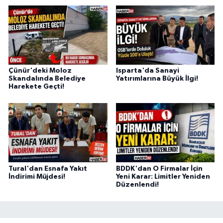
Çünür'deki Moloz
Isparta'da Sanayi
Skandalında Belediye
Yatırımlarına Büyük İlgi!
Harekete Geçti!
Tural'dan Esnafa Yakıt
BDDK'dan O Firmalar İçin
İndirimi Müjdesi!
Yeni Karar: Limitler Yeniden
Düzenlendi!