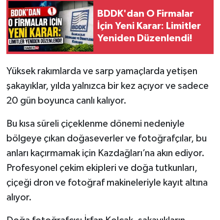
BDDK'dan O Firmalar
Tarihi Yapılarımız
İçin Yeni Karar: Limitler
Yeniden Düzenlendi!
Teknoloji
Yüksek rakımlarda ve sarp yamaçlarda yetişen
Türkiye
şakayıklar, yılda yalnızca bir kez açıyor ve sadece
Yerel
20 gün boyunca canlı kalıyor.
Bu kısa süreli çiçeklenme dönemi nedeniyle
İletişim
bölgeye çıkan doğaseverler ve fotoğrafçılar, bu
Künye
anları kaçırmamak için Kazdağları’na akın ediyor.
Profesyonel çekim ekipleri ve doğa tutkunları,
çiçeği dron ve fotoğraf makineleriyle kayıt altına
alıyor.