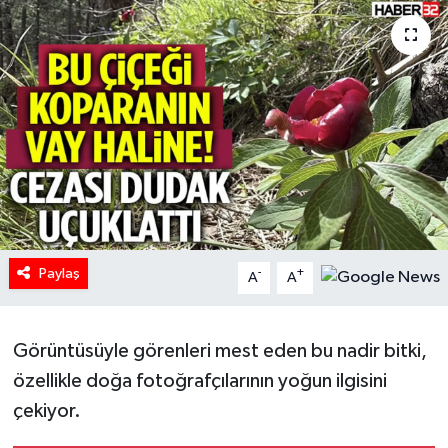
HABERDE İNSAN
İlginç
KÜLTÜR SANAT
MAGAZİN
Oyun
Paylaş
-
+
A
A
POLİTİKA
RESMİ İLANLAR
Görüntüsüyle görenleri mest eden bu nadir bitki,
özellikle doğa fotoğrafçılarının yoğun ilgisini
SAĞLIK
çekiyor.
Spor