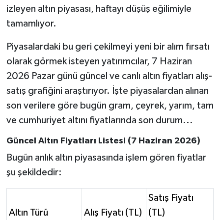
izleyen altın piyasası, haftayı düşüş eğilimiyle
tamamlıyor.
Tarihi Yapılarımız
Piyasalardaki bu geri çekilmeyi yeni bir alım fırsatı
Teknoloji
olarak görmek isteyen yatırımcılar, 7 Haziran
Türkiye
2026 Pazar günü güncel ve canlı altın fiyatları alış-
satış grafiğini araştırıyor. İşte piyasalardan alınan
Yerel
son verilere göre bugün gram, çeyrek, yarım, tam
ve cumhuriyet altını fiyatlarında son durum...
İletişim
Güncel Altın Fiyatları Listesi (7 Haziran 2026)
Künye
Bugün anlık altın piyasasında işlem gören fiyatlar
şu şekildedir:
Satış Fiyatı
Altın Türü
Alış Fiyatı (TL)
(TL)