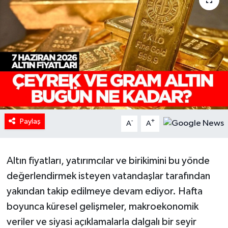
HABERDE İNSAN
İlginç
KÜLTÜR SANAT
MAGAZİN
Paylaş
Oyun
-
+
A
A
POLİTİKA
Altın fiyatları, yatırımcılar ve birikimini bu yönde
RESMİ İLANLAR
değerlendirmek isteyen vatandaşlar tarafından
yakından takip edilmeye devam ediyor. Hafta
SAĞLIK
boyunca küresel gelişmeler, makroekonomik
veriler ve siyasi açıklamalarla dalgalı bir seyir
Spor