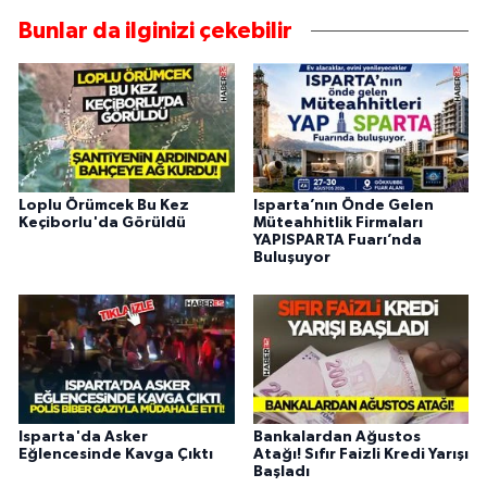
Bunlar da ilginizi çekebilir
Loplu Örümcek Bu Kez
Isparta’nın Önde Gelen
Keçiborlu'da Görüldü
Müteahhitlik Firmaları
YAPISPARTA Fuarı’nda
Buluşuyor
Isparta'da Asker
Bankalardan Ağustos
Eğlencesinde Kavga Çıktı
Atağı! Sıfır Faizli Kredi Yarışı
Başladı