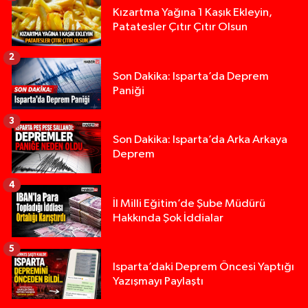
Kızartma Yağına 1 Kaşık Ekleyin,
Patatesler Çıtır Çıtır Olsun
2
Son Dakika: Isparta’da Deprem
Paniği
3
Son Dakika: Isparta’da Arka Arkaya
Deprem
4
İl Milli Eğitim’de Şube Müdürü
Hakkında Şok İddialar
5
Yığılca'da kardeşler arasındaki silahlı kavgada 
13:00 |
Isparta’daki Deprem Öncesi Yaptığı
Yazışmayı Paylaştı
Tur teknesi çalışanlarının birbirine girdiği kavga
12:48 |
MOTOSİKLETLE ÇARPIŞAN OTOMOBİL GÜL HEYKE
02:26 |