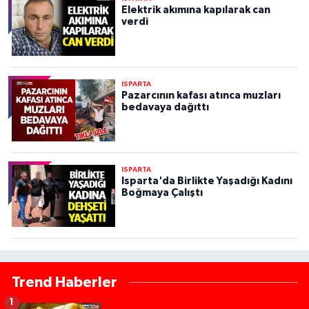
Elektrik akımına kapılarak can
verdi
ISPARTA
Pazarcının kafası atınca muzları
bedavaya dağıttı
ISPARTA
Isparta'da Birlikte Yaşadığı Kadını
Boğmaya Çalıştı
Trend Haberler
1