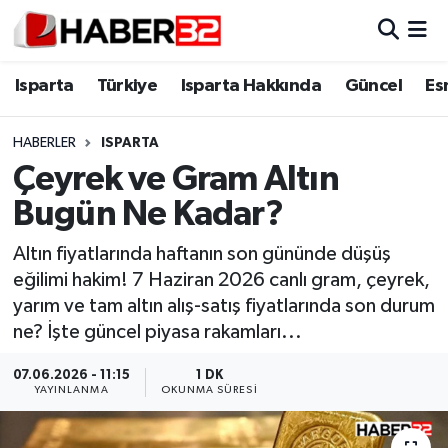
Isparta
Isparta Nöbetçi Eczaneler
Isparta
Türkiye
Isparta Hakkında
Güncel
Es
Isparta Hakkında
Isparta Hava Durumu
HABERLER
ISPARTA
Çeyrek ve Gram Altın
Esnaf Diyor ki;
Isparta Trafik Yoğunluk Haritası
Bugün Ne Kadar?
ASAYİŞ
Süper Lig Puan Durumu ve Fikstür
Altın fiyatlarında haftanın son gününde düşüş
eğilimi hakim! 7 Haziran 2026 canlı gram, çeyrek,
BİLİM VE TEKNOLOJİ
Tüm Manşetler
yarım ve tam altın alış-satış fiyatlarında son durum
ne? İşte güncel piyasa rakamları...
EĞİTİM
Son Dakika Haberleri
07.06.2026 - 11:15
1 DK
GENEL
Haber Arşivi
YAYINLANMA
OKUNMA SÜRESI
Güncel