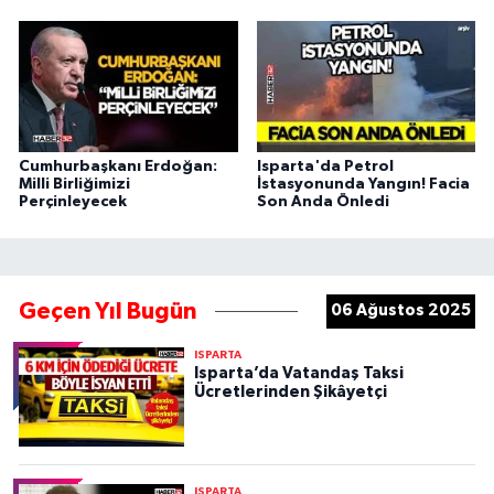
Cumhurbaşkanı Erdoğan:
Isparta'da Petrol
Milli Birliğimizi
İstasyonunda Yangın! Facia
Perçinleyecek
Son Anda Önledi
Geçen Yıl Bugün
06 Ağustos 2025
ISPARTA
Isparta’da Vatandaş Taksi
Ücretlerinden Şikâyetçi
ISPARTA