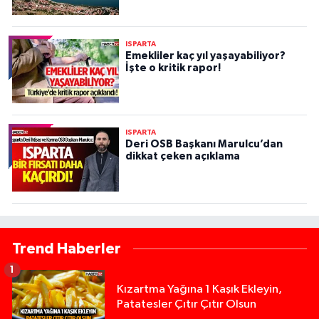
ISPARTA
Emekliler kaç yıl yaşayabiliyor?
İşte o kritik rapor!
ISPARTA
Deri OSB Başkanı Marulcu’dan
dikkat çeken açıklama
Trend Haberler
1
Kızartma Yağına 1 Kaşık Ekleyin,
Patatesler Çıtır Çıtır Olsun