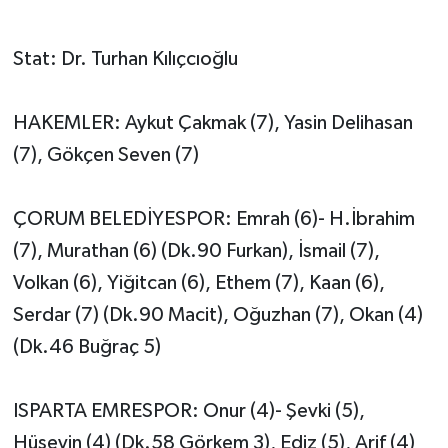
HABERDE İNSAN
Stat: Dr. Turhan Kılıçcıoğlu
İlginç
HAKEMLER: Aykut Çakmak (7), Yasin Delihasan
KÜLTÜR SANAT
(7), Gökçen Seven (7)
MAGAZİN
ÇORUM BELEDİYESPOR: Emrah (6)- H.İbrahim
Oyun
(7), Murathan (6) (Dk.90 Furkan), İsmail (7),
Volkan (6), Yiğitcan (6), Ethem (7), Kaan (6),
POLİTİKA
Serdar (7) (Dk.90 Macit), Oğuzhan (7), Okan (4)
RESMİ İLANLAR
(Dk.46 Buğraç 5)
SAĞLIK
ISPARTA EMRESPOR: Onur (4)- Şevki (5),
Hüseyin (4) (Dk.58 Görkem 3), Ediz (5), Arif (4)
Spor