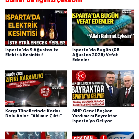
Bunlar da ilginizi çekebilir
Isparta'da 9 Ağustos'ta
Isparta'da Bugün (08
Elektrik Kesintisi!
Ağustos 2026) Vefat
Edenler
Kargı Tünellerinde Korku
MHP Genel Başkan
Dolu Anlar: “Aklımız Çıktı”
Yardımcısı Bayraktar
Isparta’ya Geliyor