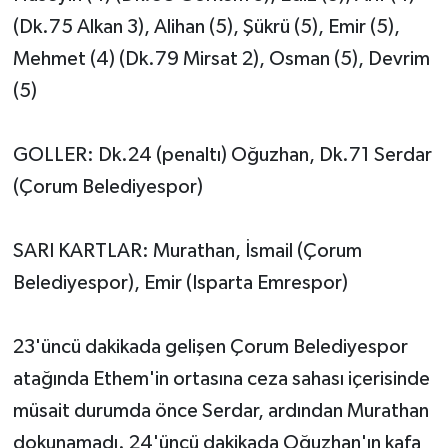
(Dk.75 Alkan 3), Alihan (5), Şükrü (5), Emir (5),
Tarihi Yapılarımız
Mehmet (4) (Dk.79 Mirsat 2), Osman (5), Devrim
(5)
Teknoloji
Türkiye
GOLLER: Dk.24 (penaltı) Oğuzhan, Dk.71 Serdar
(Çorum Belediyespor)
Yerel
SARI KARTLAR: Murathan, İsmail (Çorum
İletişim
Belediyespor), Emir (Isparta Emrespor)
Künye
23'üncü dakikada gelişen Çorum Belediyespor
atağında Ethem'in ortasına ceza sahası içerisinde
müsait durumda önce Serdar, ardından Murathan
dokunamadı. 24'üncü dakikada Oğuzhan'ın kafa