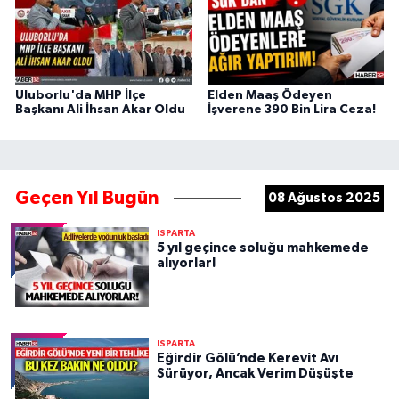
Uluborlu'da MHP İlçe
Elden Maaş Ödeyen
Başkanı Ali İhsan Akar Oldu
İşverene 390 Bin Lira Ceza!
Geçen Yıl Bugün
08 Ağustos 2025
ISPARTA
5 yıl geçince soluğu mahkemede
alıyorlar!
ISPARTA
Eğirdir Gölü’nde Kerevit Avı
Sürüyor, Ancak Verim Düşüşte