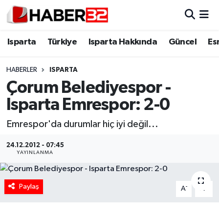
Isparta
Isparta Nöbetçi Eczaneler
Isparta
Türkiye
Isparta Hakkında
Güncel
Es
Isparta Hakkında
Isparta Hava Durumu
HABERLER
ISPARTA
Çorum Belediyespor -
Esnaf Diyor ki;
Isparta Trafik Yoğunluk Haritası
Isparta Emrespor: 2-0
ASAYİŞ
Süper Lig Puan Durumu ve Fikstür
Emrespor'da durumlar hiç iyi değil...
BİLİM VE TEKNOLOJİ
Tüm Manşetler
24.12.2012 - 07:45
YAYINLANMA
EĞİTİM
Son Dakika Haberleri
GENEL
Haber Arşivi
Paylaş
-
+
A
A
Güncel