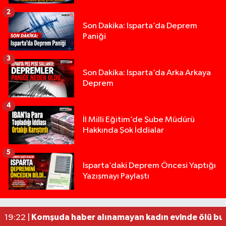
2
Son Dakika: Isparta’da Deprem
Paniği
3
Son Dakika: Isparta’da Arka Arkaya
Deprem
4
İl Milli Eğitim’de Şube Müdürü
Hakkında Şok İddialar
5
Yığılca'da kardeşler arasındaki silahlı kavgada 
13:00 |
Isparta’daki Deprem Öncesi Yaptığı
Yazışmayı Paylaştı
Tur teknesi çalışanlarının birbirine girdiği kavga
12:48 |
MOTOSİKLETLE ÇARPIŞAN OTOMOBİL GÜL HEYKE
02:26 |
Alzheimer Hastası Adamdan Saatlerdir Haber A
20:12 |
Komşuda haber alınamayan kadın evinde ölü bu
19:22 |