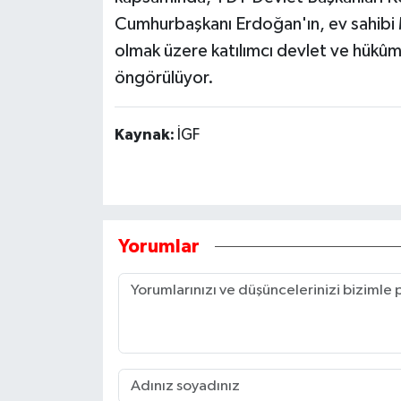
Cumhurbaşkanı Erdoğan'ın, ev sahibi
Tarihi Yapılarımız
olmak üzere katılımcı devlet ve hükûme
öngörülüyor.
Teknoloji
Türkiye
Kaynak:
İGF
Yerel
İletişim
Yorumlar
Künye