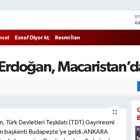
BI
64
D
47
ncel
Esnaf Diyor ki;
Resmi İlan
E
55
ST
64
rdoğan, Macaristan’d
GR
66
Bİ
13
Türk Devletleri Teşkilatı (TDT) Gayriresmî
n'ın başkenti Budapeşte'ye geldi.ANKARA