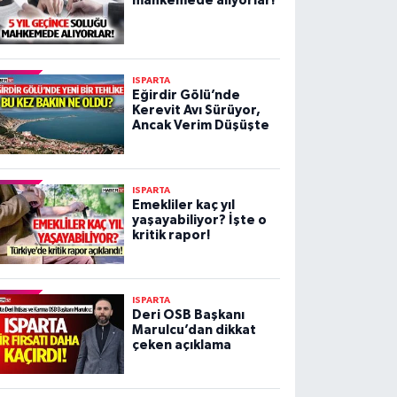
mahkemede alıyorlar!
ISPARTA
Eğirdir Gölü’nde
Kerevit Avı Sürüyor,
Ancak Verim Düşüşte
ISPARTA
Emekliler kaç yıl
yaşayabiliyor? İşte o
kritik rapor!
ISPARTA
Deri OSB Başkanı
Marulcu’dan dikkat
çeken açıklama