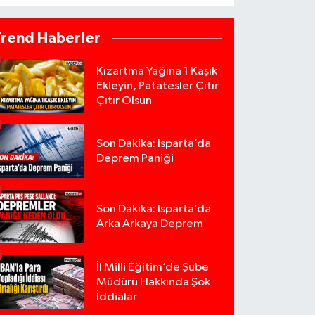
Trend Haberler
Kızartma Yağına 1 Kaşık
Ekleyin, Patatesler Çıtır
Çıtır Olsun
Son Dakika: Isparta’da
Deprem Paniği
Son Dakika: Isparta’da
Arka Arkaya Deprem
İl Milli Eğitim’de Şube
Müdürü Hakkında Şok
İddialar