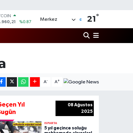
°
TCOIN
21
Merkez
.960,21
%0.87
OLAR
,7436
%0.18
URO
,2510
%0.32
ERLİN
,4811
%0.38
a
AM ALTIN
48.99
%2.59
ST100
-
+
.773
%-19
A
A
Geçen Yıl
08 Ağustos
Bugün
2025
ISPARTA
5 yıl geçince soluğu