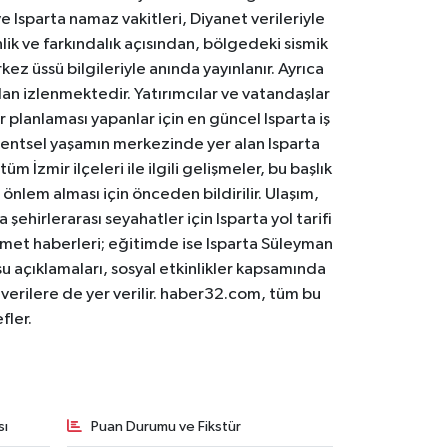
 Isparta namaz vakitleri, Diyanet verileriyle
lik ve farkındalık açısından, bölgedeki sismik
ez üssü bilgileriyle anında yayınlanır. Ayrıca
an izlenmektedir. Yatırımcılar ve vatandaşlar
er planlaması yapanlar için en güncel Isparta iş
. Kentsel yaşamın merkezinde yer alan Isparta
m İzmir ilçeleri ile ilgili gelişmeler, bu başlık
 önlem alması için önceden bildirilir. Ulaşım,
 şehirlerarası seyahatler için Isparta yol tarifi
 hizmet haberleri; eğitimde ise Isparta Süleyman
osu açıklamaları, sosyal etkinlikler kapsamında
n verilere de yer verilir. haber32.com, tüm bu
fler.
sı
Puan Durumu ve Fikstür