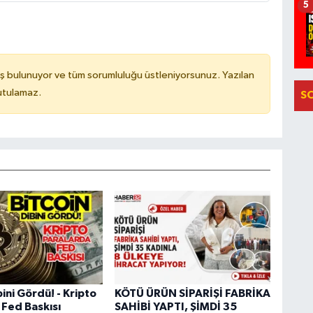
5
ş bulunuyor ve tüm sorumluluğu üstleniyorsunuz. Yazılan
utulamaz.
S
bini Gördü! - Kripto
KÖTÜ ÜRÜN SİPARİŞİ FABRİKA
 Fed Baskısı
SAHİBİ YAPTI, ŞİMDİ 35