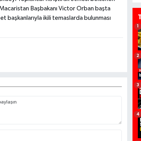
 Macaristan Başbakanı Victor Orban başta
t başkanlarıyla ikili temaslarda bulunması
1
2
3
4