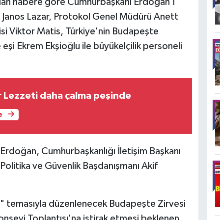
arılan habere göre Cumhurbaşkanı Erdoğan'ı
ı Janos Lazar, Protokol Genel Müdürü Anett
si Viktor Matis, Türkiye'nin Budapeşte
 eşi Ekrem Ekşioğlu ile büyükelçilik personeli
r Lezzeti daha çalma peşinde
e
Erdoğan, Cumhurbaşkanlığı İletişim Başkanı
Politika ve Güvenlik Başdanışmanı Akif
" temasıyla düzenlenecek Budapeşte Zirvesi
nseyi Toplantısı'na iştirak etmesi beklenen