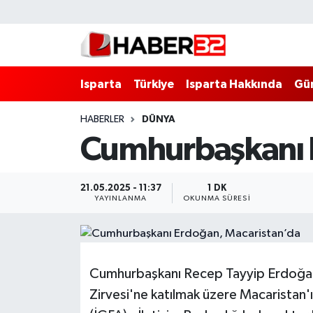
Isparta
Isparta Nöbetçi Eczaneler
Isparta
Türkiye
Isparta Hakkında
Gü
Isparta Hakkında
Isparta Hava Durumu
HABERLER
DÜNYA
Esnaf Diyor ki;
Isparta Trafik Yoğunluk Haritası
Cumhurbaşkanı E
ASAYİŞ
Süper Lig Puan Durumu ve Fikstür
21.05.2025 - 11:37
1 DK
BİLİM VE TEKNOLOJİ
Tüm Manşetler
YAYINLANMA
OKUNMA SÜRESI
EĞİTİM
Son Dakika Haberleri
GENEL
Haber Arşivi
Cumhurbaşkanı Recep Tayyip Erdoğan, 
Zirvesi'ne katılmak üzere Macarista
Güncel