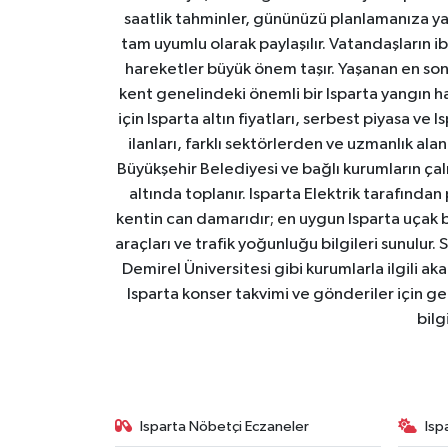
saatlik tahminler, gününüzü planlamanıza yar
tam uyumlu olarak paylaşılır. Vatandaşların i
hareketler büyük önem taşır. Yaşanan en son I
kent genelindeki önemli bir Isparta yangın h
için Isparta altın fiyatları, serbest piyasa ve
ilanları, farklı sektörlerden ve uzmanlık al
Büyükşehir Belediyesi ve bağlı kurumların çalışm
altında toplanır. Isparta Elektrik tarafından
kentin can damarıdır; en uygun Isparta uçak bile
araçları ve trafik yoğunluğu bilgileri sunulur.
Demirel Üniversitesi gibi kurumlarla ilgili ak
Isparta konser takvimi ve gönderiler için ger
bilg
Isparta Nöbetçi Eczaneler
Isp