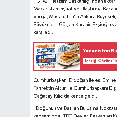
(İGFA) - İletişim Başkanlığı'ndan akt
Macaristan İnşaat ve Ulaştırma Bakan
HABERDE İNSAN
Varga, Macaristan'ın Ankara Büyükelçi
İlginç
Büyükelçisi Gülşen Karanis Ekşioğlu ve
karşıladı.
KÜLTÜR SANAT
MAGAZİN
Yunanistan Bi
İçeriği Görüntül
Oyun
POLİTİKA
Cumhurbaşkanı Erdoğan ile eşi Emine 
Fahrettin Altun ile Cumhurbaşkanı Dış 
RESMİ İLANLAR
Çağatay Kılıç da kente geldi.
SAĞLIK
"Doğunun ve Batının Buluşma Noktası
Spor
kapsamında, TDT Devlet Başkanları Ko