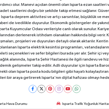
dımcı olur. Manevi açıdan önemli olan Isparta ezan saatleri ve
badet saatlerini doğru bir şekilde takip etmesi sağlanır. Güven
sparta deprem aktivitesi ve artçı sarsıntılar, büyüklük ve merk
aberi de ivedilikle duyurulur. Ekonomik göstergeler de yakınd
 Isparta Kuyumcular Odası verileriyle canlı olarak sunulur. Kariy
anlarından derlenerek istihdam olanakları hakkında bilgi verir
aları, projeleri ve duyuruları detaylı olarak aktarılır. Kentin tü
 planlanan Isparta elektrik kesintisi programları, vatandaşların
ti seçenekleri ve sefer bilgileri burada yer alır. Şehir içi veya
 Sağlık alanında, Isparta Şehir Hastanesi ile ilgili randevu ve
ademik gelişmeler takip edilir. Adli duyurular için Isparta Bar
ekli olan Isparta posta kodu bilgileri gibi hayatı kolaylaştıra
ileri bir araya getirerek Isparta'nın dijital hafızası olmayı hede
arta Hava Durumu
Isparta Trafik Yoğunluk Harita