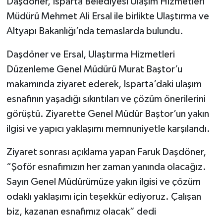
Daşdöner, Isparta Belediyesi Ulaşım Hizmetleri
Müdürü Mehmet Ali Ersal ile birlikte Ulaştırma ve
Tarihi Yapılarımız
Altyapı Bakanlığı’nda temaslarda bulundu.
Teknoloji
Daşdöner ve Ersal, Ulaştırma Hizmetleri
Düzenleme Genel Müdürü Murat Baştor’u
Türkiye
makamında ziyaret ederek, Isparta’daki ulaşım
esnafının yaşadığı sıkıntıları ve çözüm önerilerini
Yerel
görüştü. Ziyarette Genel Müdür Baştor’un yakın
İletişim
ilgisi ve yapıcı yaklaşımı memnuniyetle karşılandı.
Künye
Ziyaret sonrası açıklama yapan Faruk Daşdöner,
“Şoför esnafımızın her zaman yanında olacağız.
Sayın Genel Müdürümüze yakın ilgisi ve çözüm
odaklı yaklaşımı için teşekkür ediyoruz. Çalışan
biz, kazanan esnafımız olacak” dedi