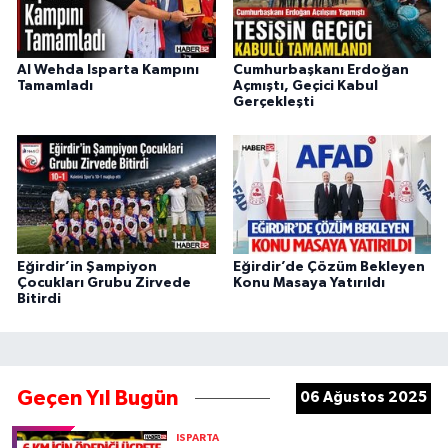
Al Wehda Isparta Kampını
Cumhurbaşkanı Erdoğan
Tamamladı
Açmıştı, Geçici Kabul
Gerçekleşti
Eğirdir’in Şampiyon
Eğirdir’de Çözüm Bekleyen
Çocukları Grubu Zirvede
Konu Masaya Yatırıldı
Bitirdi
Geçen Yıl Bugün
06 Ağustos 2025
ISPARTA