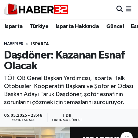
Isparta
Isparta Nöbetçi Eczaneler
Isparta
Türkiye
Isparta Hakkında
Güncel
Es
Isparta Hakkında
Isparta Hava Durumu
HABERLER
ISPARTA
Daşdöner: Kazanan Esnaf
Esnaf Diyor ki;
Isparta Trafik Yoğunluk Haritası
Olacak
ASAYİŞ
Süper Lig Puan Durumu ve Fikstür
TÖHOB Genel Başkan Yardımcısı, Isparta Halk
Otobüsleri Kooperatifi Başkanı ve Şoförler Odası
BİLİM VE TEKNOLOJİ
Tüm Manşetler
Başkan Adayı Faruk Daşdöner, şoför esnafının
sorunlarını çözmek için temaslarını sürdürüyor.
EĞİTİM
Son Dakika Haberleri
05.05.2025 - 23:48
1 DK
GENEL
Haber Arşivi
YAYINLANMA
OKUNMA SÜRESI
Güncel