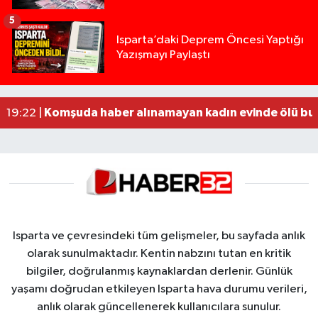
5
Yığılca'da kardeşler arasındaki silahlı kavgada 
13:00 |
Isparta’daki Deprem Öncesi Yaptığı
Yazışmayı Paylaştı
Tur teknesi çalışanlarının birbirine girdiği kavga
12:48 |
MOTOSİKLETLE ÇARPIŞAN OTOMOBİL GÜL HEYKE
02:26 |
Alzheimer Hastası Adamdan Saatlerdir Haber A
20:12 |
Komşuda haber alınamayan kadın evinde ölü bu
19:22 |
Isparta ve çevresindeki tüm gelişmeler, bu sayfada anlık
olarak sunulmaktadır. Kentin nabzını tutan en kritik
bilgiler, doğrulanmış kaynaklardan derlenir. Günlük
yaşamı doğrudan etkileyen Isparta hava durumu verileri,
anlık olarak güncellenerek kullanıcılara sunulur.