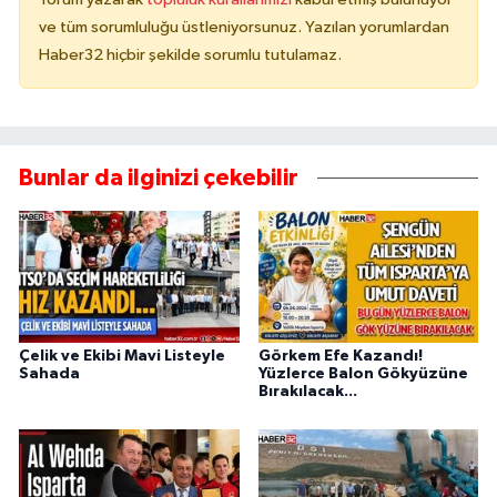
ve tüm sorumluluğu üstleniyorsunuz. Yazılan yorumlardan
Haber32 hiçbir şekilde sorumlu tutulamaz.
Bunlar da ilginizi çekebilir
Çelik ve Ekibi Mavi Listeyle
Görkem Efe Kazandı!
Sahada
Yüzlerce Balon Gökyüzüne
Bırakılacak...