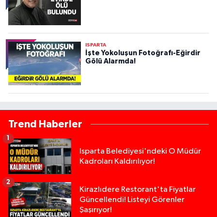
ISPARTA
İşte Yokoluşun Fotoğrafı-Eğirdir
Gölü Alarmda!
Trend Haberler
1
Isparta Belediyesi'ndeki O Müdür
Kadroları Kaldırılıyor!
2
Kirazlıdere Restorant'ta Fiyatlar
Güncellendi! Listeyi Görenler
Şaşırıyor!