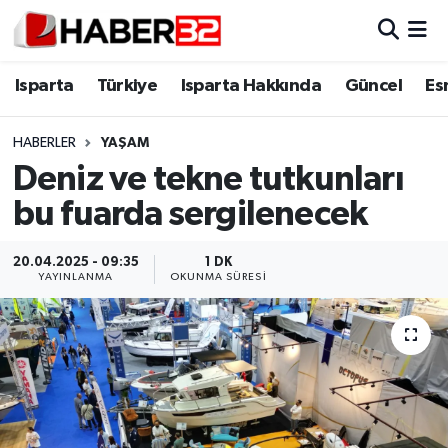
Isparta
Isparta Nöbetçi Eczaneler
Isparta
Türkiye
Isparta Hakkında
Güncel
Es
Isparta Hakkında
Isparta Hava Durumu
HABERLER
YAŞAM
Deniz ve tekne tutkunları
Esnaf Diyor ki;
Isparta Trafik Yoğunluk Haritası
bu fuarda sergilenecek
ASAYİŞ
Süper Lig Puan Durumu ve Fikstür
20.04.2025 - 09:35
1 DK
BİLİM VE TEKNOLOJİ
Tüm Manşetler
YAYINLANMA
OKUNMA SÜRESI
EĞİTİM
Son Dakika Haberleri
GENEL
Haber Arşivi
Güncel