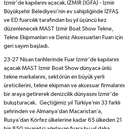
İzmir'de kapılarını açacak.İZMİR (İGFA) - İzmir
Büyükşehir Belediyesi'nin ev sahipliğinde İZFAŞ
Tarihi Yapılarımız
ve ED fuarcılık tarafından bu yıl üçüncü kez
Teknoloji
düzenlenecek MAST İzmir Boat Show Tekne,
Tekne Ekipmanları ve Deniz Aksesuarları Fuarı için
Türkiye
geri sayım başladı.
Yerel
23-27 Nisan tarihlerinde Fuar İzmir'de kapılarını
açacak MAST İzmir Boat Show dünyaca ünlü
İletişim
tekne markalarını, sektörün en büyük yerli
üreticilerini, tekne ekipman ve aksesuar firmalarını
Künye
bir araya getirerek denizcilik dünyasını İzmir'de
buluşturacak. Geçtiğimiz yıl Türkiye’nin 33 farklı
şehrinden ve Almanya’dan Macaristan’a,
Rusya’dan Körfez ülkelerine kadar 65 ülkeden 21
bin 850 ziyaretçi ağırlayan fuara bu yıl daha