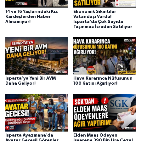
14 ve 16 Yaşlarındaki Kız
Ekonomik Sıkıntılar
Kardeşlerden Haber
Vatandaşı Vurdu!
Alınamıyor!
Isparta’da Çok Sayıda
Taşınmaz İcradan Satılıyor
Isparta'ya Yeni Bir AVM
Hava Kararınca Nüfusunun
Daha Geliyor!
100 Katını Ağırlıyor!
Isparta Ayazmana’da
Elden Maaş Ödeyen
Avatar Gecesi! Görenler
İşverene 390 Bin Lira Ceza!