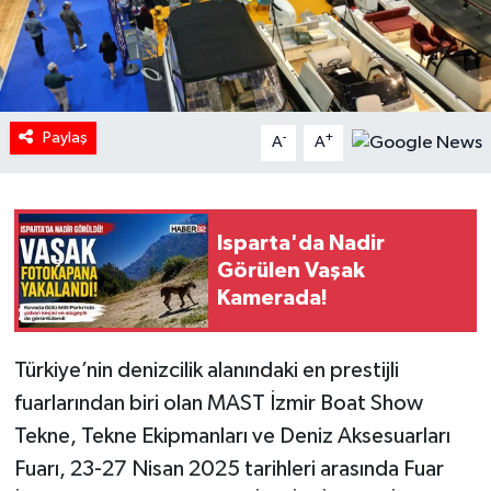
HABERDE İNSAN
İlginç
Paylaş
-
+
A
A
KÜLTÜR SANAT
MAGAZİN
Isparta'da Nadir
Oyun
Görülen Vaşak
Kamerada!
POLİTİKA
Türkiye’nin denizcilik alanındaki en prestijli
RESMİ İLANLAR
fuarlarından biri olan MAST İzmir Boat Show
SAĞLIK
Tekne, Tekne Ekipmanları ve Deniz Aksesuarları
Fuarı, 23-27 Nisan 2025 tarihleri arasında Fuar
Spor