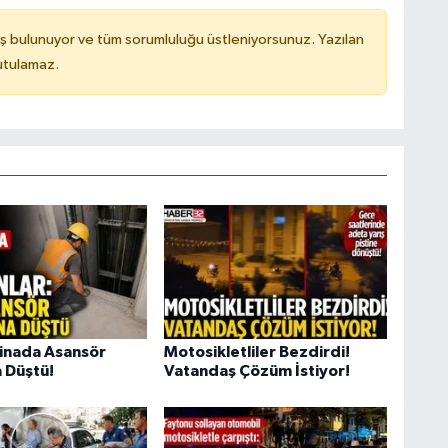
ş bulunuyor ve tüm sorumluluğu üstleniyorsunuz. Yazılan
utulamaz.
Binada Asansör
Motosikletliler Bezdirdi!
 Düştü!
Vatandaş Çözüm İstiyor!