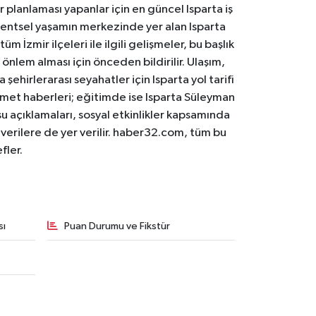
er planlaması yapanlar için en güncel Isparta iş
. Kentsel yaşamın merkezinde yer alan Isparta
m İzmir ilçeleri ile ilgili gelişmeler, bu başlık
 önlem alması için önceden bildirilir. Ulaşım,
 şehirlerarası seyahatler için Isparta yol tarifi
 hizmet haberleri; eğitimde ise Isparta Süleyman
osu açıklamaları, sosyal etkinlikler kapsamında
n verilere de yer verilir. haber32.com, tüm bu
fler.
sı
Puan Durumu ve Fikstür