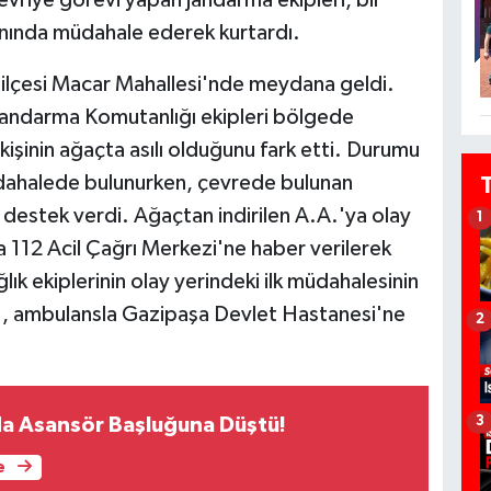
manında müdahale ederek kurtardı.
 ilçesi Macar Mahallesi'nde meydana geldi.
e Jandarma Komutanlığı ekipleri bölgede
 kişinin ağaçta asılı olduğunu fark etti. Durumu
dahalede bulunurken, çevrede bulunan
 destek verdi. Ağaçtan indirilen A.A.'ya olay
1
a 112 Acil Çağrı Merkezi'ne haber verilerek
lık ekiplerinin olay yerindeki ilk müdahalesinin
A., ambulansla Gazipaşa Devlet Hastanesi'ne
2
3
ada Asansör Başluğuna Düştü!
e