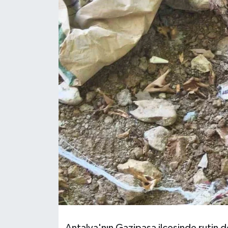
HABERDE İNSAN
İlginç
KÜLTÜR SANAT
MAGAZİN
Oyun
POLİTİKA
RESMİ İLANLAR
SAĞLIK
Spor
Antalya'nın Gazipaşa ilçesinde rutin d