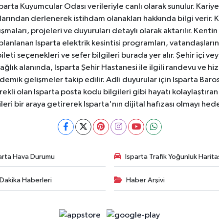
 Isparta Kuyumcular Odası verileriyle canlı olarak sunulur. Kariy
anlarından derlenerek istihdam olanakları hakkında bilgi verir
aları, projeleri ve duyuruları detaylı olarak aktarılır. Kentin tü
 planlanan Isparta elektrik kesintisi programları, vatandaşların
ti seçenekleri ve sefer bilgileri burada yer alır. Şehir içi veya
 Sağlık alanında, Isparta Şehir Hastanesi ile ilgili randevu ve
ademik gelişmeler takip edilir. Adli duyurular için Isparta Bar
ekli olan Isparta posta kodu bilgileri gibi hayatı kolaylaştıra
ileri bir araya getirerek Isparta'nın dijital hafızası olmayı hede
arta Hava Durumu
Isparta Trafik Yoğunluk Harita
Dakika Haberleri
Haber Arşivi