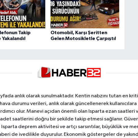
lefonun Takip
Otomobil, Karşı Şeritten
 Yakalandı!
Gelen Motosikletle Çarpıştı!
yfada anlık olarak sunulmaktadır. Kentin nabzını tutan en kriti
va durumu verileri, anlık olarak güncellenerek kullanıcılara
dımcı olur. Manevi açıdan önemli olan Isparta ezan saatleri ve
badet saatlerini doğru bir şekilde takip etmesi sağlanır. Güven
sparta deprem aktivitesi ve artçı sarsıntılar, büyüklük ve merk
aberi de ivedilikle duyurulur. Ekonomik göstergeler de yakınd