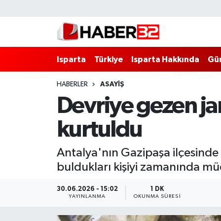
Isparta
Isparta Nöbetçi Eczaneler
Isparta
Türkiye
Isparta Hakkında
Gü
Isparta Hakkında
Isparta Hava Durumu
HABERLER
ASAYİŞ
Esnaf Diyor ki;
Isparta Trafik Yoğunluk Haritası
Devriye gezen ja
ASAYİŞ
Süper Lig Puan Durumu ve Fikstür
kurtuldu
BİLİM VE TEKNOLOJİ
Tüm Manşetler
Antalya'nın Gazipaşa ilçesinde 
EĞİTİM
Son Dakika Haberleri
buldukları kişiyi zamanında mü
GENEL
Haber Arşivi
30.06.2026 - 15:02
1 DK
YAYINLANMA
OKUNMA SÜRESI
Güncel