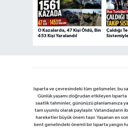
O Kazalarda, 47 Kişi Öldü, Bin
Çaldığı Te
453 Kişi Yaralandı!
Sistemiyle
Isparta ve çevresindeki tüm gelişmeler, bu sa
Günlük yaşamı doğrudan etkileyen Isparta ha
saatlik tahminler, gününüzü planlamanıza yar
tam uyumlu olarak paylaşılır. Vatandaşların i
hareketler büyük önem taşır. Yaşanan en son I
kent genelindeki önemli bir Isparta yangın h