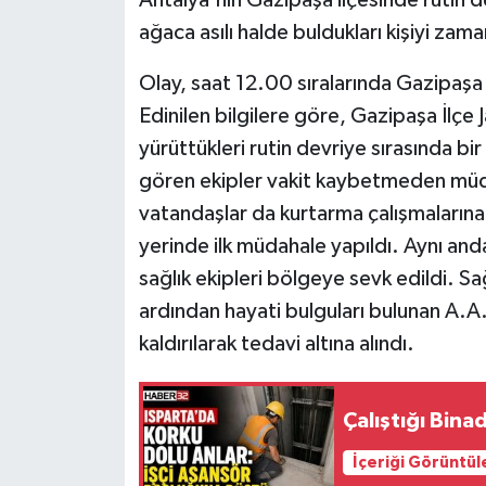
ağaca asılı halde buldukları kişiyi za
Tarihi Yapılarımız
Olay, saat 12.00 sıralarında Gazipaşa
Teknoloji
Edinilen bilgilere göre, Gazipaşa İlç
yürüttükleri rutin devriye sırasında bir
Türkiye
gören ekipler vakit kaybetmeden mü
vatandaşlar da kurtarma çalışmalarına
Yerel
yerinde ilk müdahale yapıldı. Aynı and
İletişim
sağlık ekipleri bölgeye sevk edildi. Sağ
ardından hayati bulguları bulunan A.
Künye
kaldırılarak tedavi altına alındı.
Çalıştığı Bin
İçeriği Görüntül