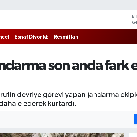
B
6
D
4
ncel
Esnaf Diyor ki;
Resmi İlan
E
5
ST
6
ndarma son anda fark et
G
6
Bİ
13
rutin devriye görevi yapan jandarma ekipler
dahale ederek kurtardı.