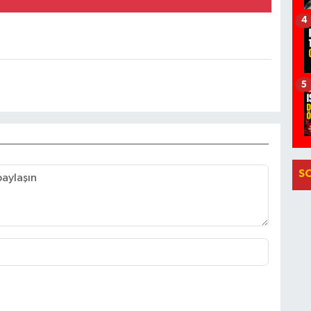
4
5
S