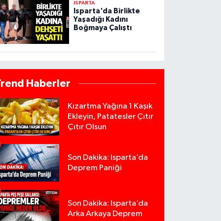
ISPARTA
Isparta'da Birlikte
Yaşadığı Kadını
Boğmaya Çalıştı
Trend Haberler
Kızartma Yağına 1 Kaşık
Ekleyin, Patatesler Çıtır
Çıtır Olsun
Son Dakika: Isparta’da
Deprem Paniği
Son Dakika: Isparta’da
Arka Arkaya Deprem