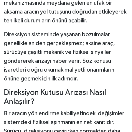
mekanizmasında meydana gelen en ufak bir
aksama aracın yol tutuşunu doğrudan etkileyerek
Tarihi Yapılarımız
tehlikeli durumların önünü açabilir.
Teknoloji
Direksiyon sisteminde yaşanan bozulmalar
genellikle aniden gerçekleşmez; aksine araç,
Türkiye
sürücüye çeşitli mekanik ve fiziksel sinyaller
Yerel
göndererek arızayı haber verir. Söz konusu
işaretleri doğru okumak maliyetli onarımların
İletişim
önüne geçmek için ilk adımdır.
Künye
Direksiyon Kutusu Arızası Nasıl
Anlaşılır?
Bir aracın yönlendirme kabiliyetindeki değişimler
sistemdeki fiziksel aşınmanın en net kanıtıdır.
Sürücü, direksiyonu çevirirken normalden daha