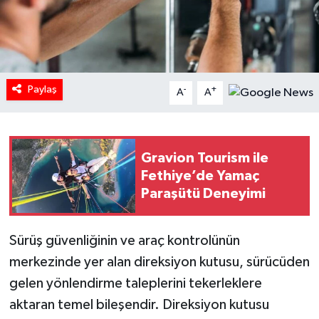
HABERDE İNSAN
İlginç
Paylaş
-
+
A
A
KÜLTÜR SANAT
MAGAZİN
Gravion Tourism ile
Oyun
Fethiye’de Yamaç
Paraşütü Deneyimi
POLİTİKA
Sürüş güvenliğinin ve araç kontrolünün
RESMİ İLANLAR
merkezinde yer alan direksiyon kutusu, sürücüden
SAĞLIK
gelen yönlendirme taleplerini tekerleklere
aktaran temel bileşendir. Direksiyon kutusu
Spor