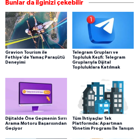
Bunlar da ilginizi çekebilir
Gravion Tourism ile
Telegram Grupları ve
Fethiye’de Yamaç Paraşütü
Topluluk Keşfi: Telegram
Deneyimi
Gruplarıyla Dijital
Topluluklara Katılmak
Dijitalde Öne Geçmenin Sırrı
Tüm İhtiyaçlar Tek
Arama Motoru Başarısından
Platformda: Apartman
Geçiyor
Yönetim Programı İle Tanışın