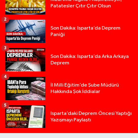
Patatesler Çıtır Çıtır Olsun
2
Son Dakika: Isparta’da Deprem
Paniği
3
Son Dakika: Isparta’da Arka Arkaya
Deprem
4
İl Milli Eğitim’de Şube Müdürü
Hakkında Şok İddialar
5
Yığılca'da kardeşler arasındaki silahlı kavgada 
13:00 |
Isparta’daki Deprem Öncesi Yaptığı
Yazışmayı Paylaştı
Tur teknesi çalışanlarının birbirine girdiği kavga
12:48 |
MOTOSİKLETLE ÇARPIŞAN OTOMOBİL GÜL HEYKE
02:26 |
Alzheimer Hastası Adamdan Saatlerdir Haber A
20:12 |