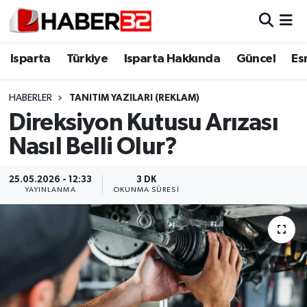
Isparta
Isparta Nöbetçi Eczaneler
Isparta
Türkiye
Isparta Hakkında
Güncel
Es
Isparta Hakkında
Isparta Hava Durumu
HABERLER
TANITIM YAZILARI (REKLAM)
Direksiyon Kutusu Arızası
Esnaf Diyor ki;
Isparta Trafik Yoğunluk Haritası
Nasıl Belli Olur?
ASAYİŞ
Süper Lig Puan Durumu ve Fikstür
25.05.2026 - 12:33
3 DK
BİLİM VE TEKNOLOJİ
Tüm Manşetler
YAYINLANMA
OKUNMA SÜRESI
EĞİTİM
Son Dakika Haberleri
GENEL
Haber Arşivi
Güncel