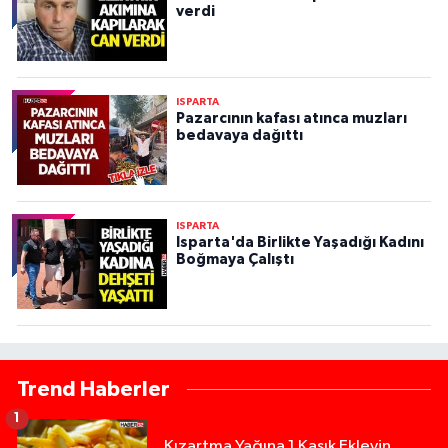
verdi
ISPARTA
Pazarcının kafası atınca muzları
bedavaya dağıttı
ISPARTA
Isparta'da Birlikte Yaşadığı Kadını
Boğmaya Çalıştı
Trend Haberler
1
Kızartma Yağına 1 Kaşık Ekleyin,