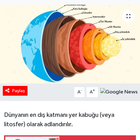
HABERDE İNSAN
İlginç
KÜLTÜR SANAT
MAGAZİN
Oyun
POLİTİKA
Paylaş
-
+
A
A
RESMİ İLANLAR
Dünyanın en dış katmanı yer kabuğu (veya
SAĞLIK
litosfer) olarak adlandırılır.
Spor