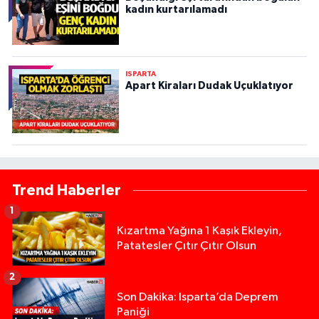
kadın kurtarılamadı
ISPARTA
Apart Kiraları Dudak Uçuklatıyor
Trend Haberler
1
Kızartma Yağına 1 Kaşık Ekleyin,
Patatesler Çıtır Çıtır Olsun
2
Son Dakika: Isparta’da Deprem
Paniği