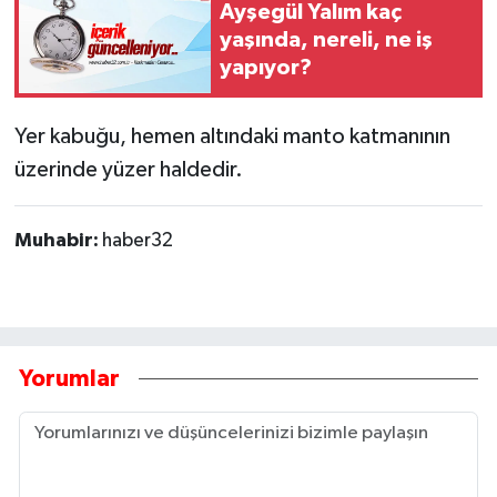
Ayşegül Yalım kaç
yaşında, nereli, ne iş
Tarihi Yapılarımız
yapıyor?
Teknoloji
Yer kabuğu, hemen altındaki manto katmanının
Türkiye
üzerinde yüzer haldedir.
Yerel
Muhabir:
haber32
İletişim
Künye
Yorumlar