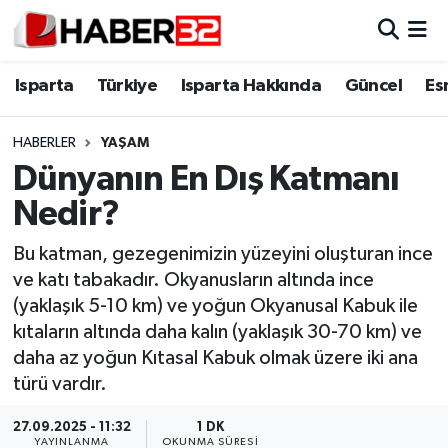
Isparta
Isparta Nöbetçi Eczaneler
Isparta
Türkiye
Isparta Hakkında
Güncel
Es
Isparta Hakkında
Isparta Hava Durumu
HABERLER
YAŞAM
Dünyanın En Dış Katmanı
Esnaf Diyor ki;
Isparta Trafik Yoğunluk Haritası
Nedir?
ASAYİŞ
Süper Lig Puan Durumu ve Fikstür
Bu katman, gezegenimizin yüzeyini oluşturan ince
ve katı tabakadır. Okyanusların altında ince
BİLİM VE TEKNOLOJİ
Tüm Manşetler
(yaklaşık 5-10 km) ve yoğun Okyanusal Kabuk ile
kıtaların altında daha kalın (yaklaşık 30-70 km) ve
EĞİTİM
Son Dakika Haberleri
daha az yoğun Kıtasal Kabuk olmak üzere iki ana
GENEL
Haber Arşivi
türü vardır.
27.09.2025 - 11:32
1 DK
Güncel
YAYINLANMA
OKUNMA SÜRESI