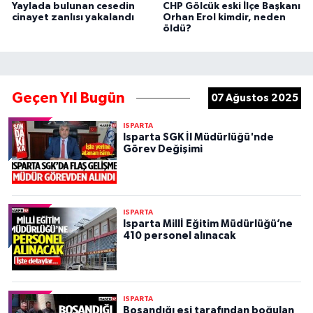
Yaylada bulunan cesedin
CHP Gölcük eski İlçe Başkanı
cinayet zanlısı yakalandı
Orhan Erol kimdir, neden
öldü?
Geçen Yıl Bugün
07 Ağustos 2025
ISPARTA
Isparta SGK İl Müdürlüğü'nde
Görev Değişimi
ISPARTA
Isparta Millİ Eğitim Müdürlüğü’ne
410 personel alınacak
ISPARTA
Boşandığı eşi tarafından boğulan