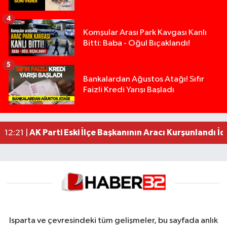
4
Komşular Arası Park Kavgası Kanlı
Bitti: Baba - Oğul Bıçaklandı!
5
Anız Yangını Kazaya Neden Oldu: 13 Araç Birbirin
17:18 |
Bankalardan Ağustos Atağı! Sıfır
Faizli Kredi Yarışı Başladı
Alevlere Teslim Olan Gecekondu Kullanılamaz H
17:08 |
Yolcu Otobüsüyle Minibüsün Çarpıştığı Kaza K
13:46 |
Faili meçhul 2 cinayet daha aydınlatıldı
13:19 |
AK Parti Eski İlçe Başkanının Aracı Kurşunlandı İd
12:21 |
Isparta ve çevresindeki tüm gelişmeler, bu sayfada anlık