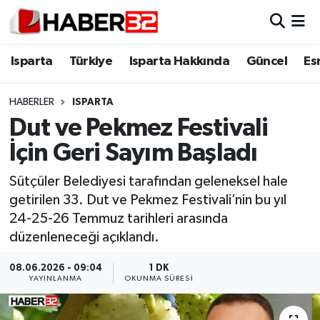
Isparta
Isparta Nöbetçi Eczaneler
Isparta
Türkiye
Isparta Hakkında
Güncel
Es
Isparta Hakkında
Isparta Hava Durumu
HABERLER
ISPARTA
Dut ve Pekmez Festivali
Esnaf Diyor ki;
Isparta Trafik Yoğunluk Haritası
İçin Geri Sayım Başladı
ASAYİŞ
Süper Lig Puan Durumu ve Fikstür
Sütçüler Belediyesi tarafından geleneksel hale
getirilen 33. Dut ve Pekmez Festivali’nin bu yıl
BİLİM VE TEKNOLOJİ
Tüm Manşetler
24-25-26 Temmuz tarihleri arasında
düzenleneceği açıklandı.
EĞİTİM
Son Dakika Haberleri
08.06.2026 - 09:04
1 DK
GENEL
Haber Arşivi
YAYINLANMA
OKUNMA SÜRESI
Güncel