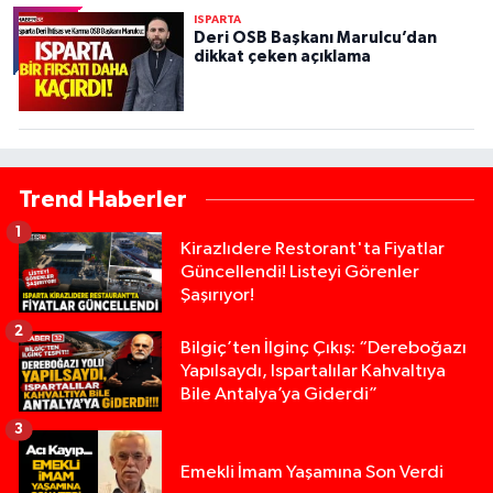
ISPARTA
Deri OSB Başkanı Marulcu’dan
dikkat çeken açıklama
Trend Haberler
1
Kirazlıdere Restorant'ta Fiyatlar
Güncellendi! Listeyi Görenler
Şaşırıyor!
2
Bilgiç’ten İlginç Çıkış: “Dereboğazı
Yapılsaydı, Ispartalılar Kahvaltıya
Bile Antalya’ya Giderdi”
3
Emekli İmam Yaşamına Son Verdi