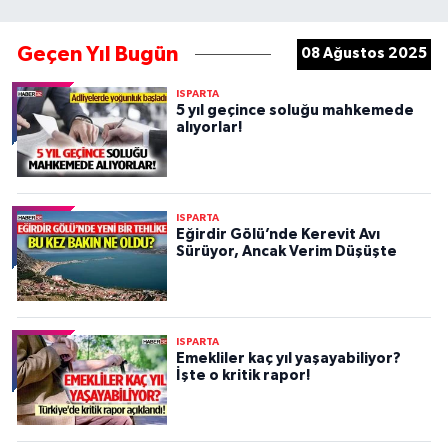
Geçen Yıl Bugün
08 Ağustos 2025
ISPARTA
5 yıl geçince soluğu mahkemede
alıyorlar!
ISPARTA
Eğirdir Gölü’nde Kerevit Avı
Sürüyor, Ancak Verim Düşüşte
ISPARTA
Emekliler kaç yıl yaşayabiliyor?
İşte o kritik rapor!