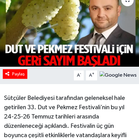
HABERDE İNSAN
İlginç
KÜLTÜR SANAT
MAGAZİN
Paylaş
Oyun
-
+
A
A
POLİTİKA
Sütçüler Belediyesi tarafından geleneksel hale
RESMİ İLANLAR
getirilen 33. Dut ve Pekmez Festivali’nin bu yıl
24-25-26 Temmuz tarihleri arasında
SAĞLIK
düzenleneceği açıklandı. Festivalin üç gün
boyunca çeşitli etkinliklerle vatandaşlara keyifli
Spor