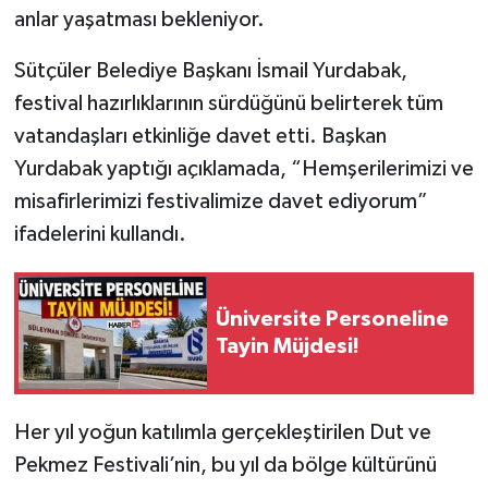
anlar yaşatması bekleniyor.
Tarihi Yapılarımız
Sütçüler Belediye Başkanı İsmail Yurdabak,
festival hazırlıklarının sürdüğünü belirterek tüm
Teknoloji
vatandaşları etkinliğe davet etti. Başkan
Türkiye
Yurdabak yaptığı açıklamada, “Hemşerilerimizi ve
misafirlerimizi festivalimize davet ediyorum”
Yerel
ifadelerini kullandı.
İletişim
Üniversite Personeline
Künye
Tayin Müjdesi!
Her yıl yoğun katılımla gerçekleştirilen Dut ve
Pekmez Festivali’nin, bu yıl da bölge kültürünü