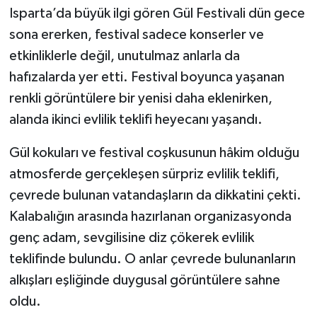
Isparta’da büyük ilgi gören Gül Festivali dün gece
Tarihi Yapılarımız
sona ererken, festival sadece konserler ve
etkinliklerle değil, unutulmaz anlarla da
Teknoloji
hafızalarda yer etti. Festival boyunca yaşanan
renkli görüntülere bir yenisi daha eklenirken,
Türkiye
alanda ikinci evlilik teklifi heyecanı yaşandı.
Yerel
Gül kokuları ve festival coşkusunun hâkim olduğu
atmosferde gerçekleşen sürpriz evlilik teklifi,
İletişim
çevrede bulunan vatandaşların da dikkatini çekti.
Künye
Kalabalığın arasında hazırlanan organizasyonda
genç adam, sevgilisine diz çökerek evlilik
teklifinde bulundu. O anlar çevrede bulunanların
alkışları eşliğinde duygusal görüntülere sahne
oldu.