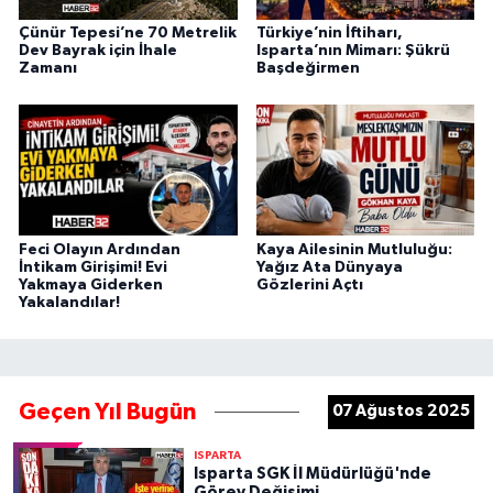
Çünür Tepesi’ne 70 Metrelik
Türkiye’nin İftiharı,
Dev Bayrak için İhale
Isparta’nın Mimarı: Şükrü
Zamanı
Başdeğirmen
Feci Olayın Ardından
Kaya Ailesinin Mutluluğu:
İntikam Girişimi! Evi
Yağız Ata Dünyaya
Yakmaya Giderken
Gözlerini Açtı
Yakalandılar!
Geçen Yıl Bugün
07 Ağustos 2025
ISPARTA
Isparta SGK İl Müdürlüğü'nde
Görev Değişimi