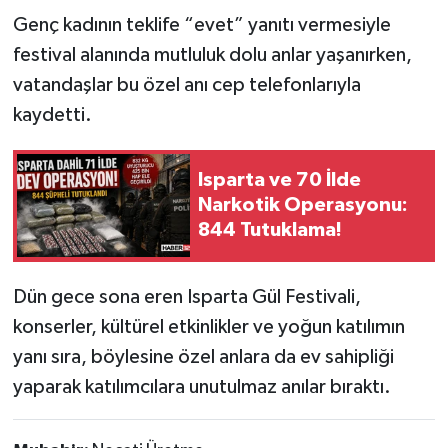
Genç kadının teklife “evet” yanıtı vermesiyle
festival alanında mutluluk dolu anlar yaşanırken,
vatandaşlar bu özel anı cep telefonlarıyla
kaydetti.
Isparta ve 70 İlde
Narkotik Operasyonu:
844 Tutuklama!
Dün gece sona eren Isparta Gül Festivali,
konserler, kültürel etkinlikler ve yoğun katılımın
yanı sıra, böylesine özel anlara da ev sahipliği
yaparak katılımcılara unutulmaz anılar bıraktı.