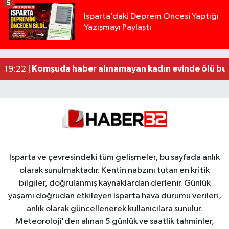
5
Yığılca'da kardeşler arasındaki silahlı kavgada 
13:00 |
Isparta’daki Deprem Öncesi Yaptığı
Yazışmayı Paylaştı
Tur teknesi çalışanlarının birbirine girdiği kavga
12:48 |
MOTOSİKLETLE ÇARPIŞAN OTOMOBİL GÜL HEYKE
02:26 |
Alzheimer Hastası Adamdan Saatlerdir Haber A
20:12 |
Komşuda haber alınamayan kadın evinde ölü bu
19:22 |
Isparta ve çevresindeki tüm gelişmeler, bu sayfada anlık
olarak sunulmaktadır. Kentin nabzını tutan en kritik
bilgiler, doğrulanmış kaynaklardan derlenir. Günlük
yaşamı doğrudan etkileyen Isparta hava durumu verileri,
anlık olarak güncellenerek kullanıcılara sunulur.
Meteoroloji'den alınan 5 günlük ve saatlik tahminler,