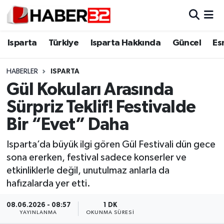
Isparta
Isparta Nöbetçi Eczaneler
Isparta
Türkiye
Isparta Hakkında
Güncel
Es
Isparta Hakkında
Isparta Hava Durumu
HABERLER
ISPARTA
Gül Kokuları Arasında
Esnaf Diyor ki;
Isparta Trafik Yoğunluk Haritası
Sürpriz Teklif! Festivalde
ASAYİŞ
Süper Lig Puan Durumu ve Fikstür
Bir “Evet” Daha
BİLİM VE TEKNOLOJİ
Tüm Manşetler
Isparta’da büyük ilgi gören Gül Festivali dün gece
sona ererken, festival sadece konserler ve
EĞİTİM
Son Dakika Haberleri
etkinliklerle değil, unutulmaz anlarla da
hafızalarda yer etti.
GENEL
Haber Arşivi
08.06.2026 - 08:57
1 DK
YAYINLANMA
OKUNMA SÜRESI
Güncel