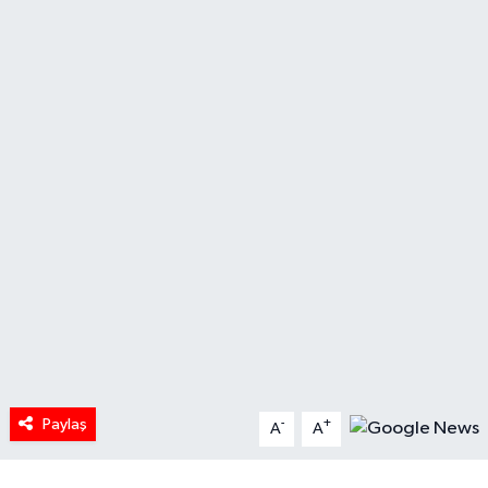
HABERDE İNSAN
İlginç
KÜLTÜR SANAT
MAGAZİN
Oyun
POLİTİKA
RESMİ İLANLAR
Paylaş
-
+
SAĞLIK
A
A
Spor