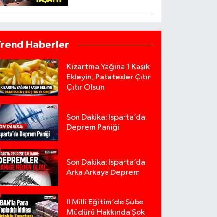
Trend Haberler
Kızartma Yağına 1 Kaşık
Ekleyin, Patatesler Çıtır
Çıtır Olsun
Son Dakika: Isparta’da
Deprem Paniği
Son Dakika: Isparta’da
Arka Arkaya Deprem
İl Milli Eğitim’de Şube
Müdürü Hakkında Şok