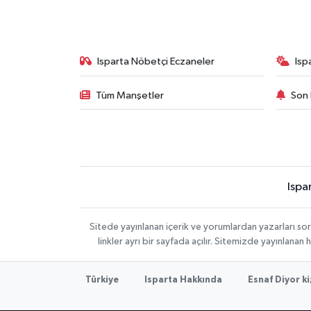
Isparta Nöbetçi Eczaneler
Isp
Tüm Manşetler
Son 
Ispa
Sitede yayınlanan içerik ve yorumlardan yazarları s
linkler ayrı bir sayfada açılır. Sitemizde yayınlana
Türkiye
Isparta Hakkında
Esnaf Diyor ki