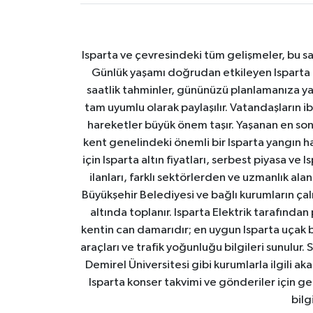
Isparta ve çevresindeki tüm gelişmeler, bu sa
Günlük yaşamı doğrudan etkileyen Isparta ha
saatlik tahminler, gününüzü planlamanıza yar
tam uyumlu olarak paylaşılır. Vatandaşların i
hareketler büyük önem taşır. Yaşanan en son I
kent genelindeki önemli bir Isparta yangın h
için Isparta altın fiyatları, serbest piyasa ve
ilanları, farklı sektörlerden ve uzmanlık al
Büyükşehir Belediyesi ve bağlı kurumların çalışm
altında toplanır. Isparta Elektrik tarafından
kentin can damarıdır; en uygun Isparta uçak bile
araçları ve trafik yoğunluğu bilgileri sunulur.
Demirel Üniversitesi gibi kurumlarla ilgili ak
Isparta konser takvimi ve gönderiler için ger
bilg