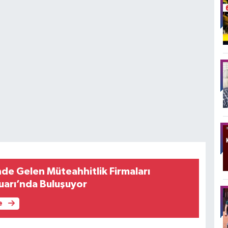
nde Gelen Müteahhitlik Firmaları
arı’nda Buluşuyor
e