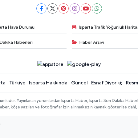
arta Hava Durumu
Isparta Trafik Yoğunluk Harita
Dakika Haberleri
Haber Arşivi
rta
Türkiye
Isparta Hakkında
Güncel
Esnaf Diyor ki;
Resmi
orumludur. Yayınlanan yorumlardan Isparta Haber, Isparta Son Dakika Haberl
n haber, köşe yazıları ve fotoğraflar izin alınmaksızın kaynak gösterilse da
;