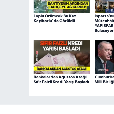
Loplu Örümcek Bu Kez
Isparta’n
Keçiborlu'da Görüldü
Müteahhitl
YAPISPART
Buluşuyor
Bankalardan Ağustos Atağı!
Cumhurba
Sıfır Faizli Kredi Yarışı Başladı
Milli Birl