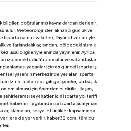
k bilgiler, doğrulanmış kaynaklardan derlenir.
 sunulur. Meteoroloji'den alınan 5 günlük ve
 Isparta namaz vakitleri, Diyanet verileriyle
lik ve farkındalık açısından, bölgedeki sismik
ez üssü bilgileriyle anında yayınlanır. Ayrıca
an izlenmektedir. Yatırımcılar ve vatandaşlar
er planlaması yapanlar için en güncel Isparta iş
. Kentsel yaşamın merkezinde yer alan Isparta
m İzmir ilçeleri ile ilgili gelişmeler, bu başlık
 önlem alması için önceden bildirilir. Ulaşım,
 şehirlerarası seyahatler için Isparta yol tarifi
 hizmet haberleri; eğitimde ise Isparta Süleyman
osu açıklamaları, sosyal etkinlikler kapsamında
n verilere de yer verilir. haber32.com, tüm bu
fler.