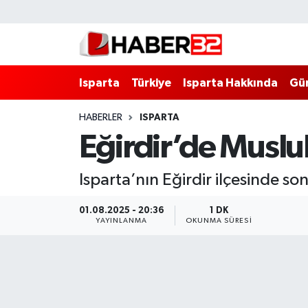
Isparta
Isparta Nöbetçi Eczaneler
Isparta
Türkiye
Isparta Hakkında
Gü
Isparta Hakkında
Isparta Hava Durumu
HABERLER
ISPARTA
Esnaf Diyor ki;
Isparta Trafik Yoğunluk Haritası
Eğirdir’de Musl
ASAYİŞ
Süper Lig Puan Durumu ve Fikstür
Isparta’nın Eğirdir ilçesinde 
BİLİM VE TEKNOLOJİ
Tüm Manşetler
01.08.2025 - 20:36
1 DK
YAYINLANMA
OKUNMA SÜRESI
EĞİTİM
Son Dakika Haberleri
GENEL
Haber Arşivi
Güncel