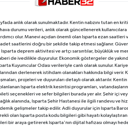
yfada anlık olarak sunulmaktadır. Kentin nabzını tutan en kriti
va durumu verileri, anlık olarak güncellenerek kullanıcılara
dımcı olur. Manevi açıdan önemli olan Isparta ezan saatleri ve
badet saatlerini doğru bir şekilde takip etmesi sağlanır. Güven
sparta deprem aktivitesi ve artçı sarsıntılar, büyüklük ve merk
aberi de ivedilikle duyurulur. Ekonomik göstergeler de yakınd
 Isparta Kuyumcular Odası verileriyle canlı olarak sunulur. Kariy
anlarından derlenerek istihdam olanakları hakkında bilgi verir
aları, projeleri ve duyuruları detaylı olarak aktarılır. Kentin tü
 planlanan Isparta elektrik kesintisi programları, vatandaşların
ti seçenekleri ve sefer bilgileri burada yer alır. Şehir içi veya
 Sağlık alanında, Isparta Şehir Hastanesi ile ilgili randevu ve
ademik gelişmeler takip edilir. Adli duyurular için Isparta Bar
ekli olan Isparta posta kodu bilgileri gibi hayatı kolaylaştıra
ileri bir araya getirerek Isparta'nın dijital hafızası olmayı hede