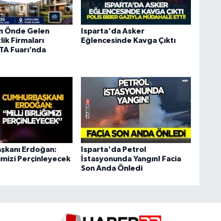
ın Önde Gelen
Isparta'da Asker
ik Firmaları
Eğlencesinde Kavga Çıktı
A Fuarı’nda
şkanı Erdoğan:
Isparta'da Petrol
iğimizi Perçinleyecek
İstasyonunda Yangın! Facia
Son Anda Önledi