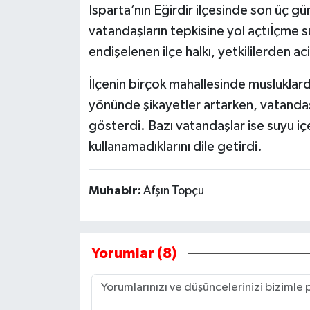
Isparta’nın Eğirdir ilçesinde son üç 
vatandaşların tepkisine yol açtıİçme 
Tarihi Yapılarımız
endişelenen ilçe halkı, yetkililerden ac
Teknoloji
İlçenin birçok mahallesinde musluklar
Türkiye
yönünde şikayetler artarken, vatanda
gösterdi. Bazı vatandaşlar ise suyu içe
Yerel
kullanamadıklarını dile getirdi.
İletişim
Muhabir:
Afşın Topçu
Künye
Yorumlar (8)