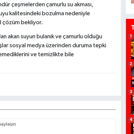
gündür çeşmelerden çamurlu su akması,
suyu kalitesindeki bozulma nedeniyle
il çözüm bekliyor.
dan akan suyun bulanık ve çamurlu olduğu
1
şlar sosyal medya üzerinden duruma tepki
mediklerini ve temizlikte bile
2
3
4