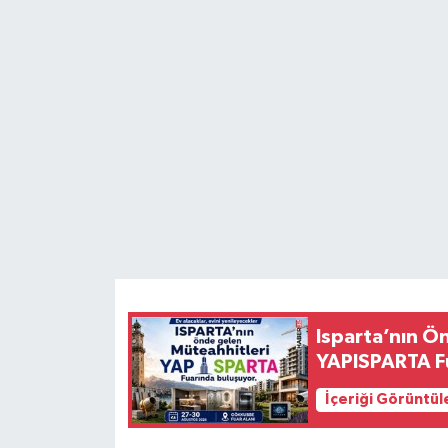
HABERDE İNSAN
İlginç
KÜLTÜR SANAT
MAGAZİN
Oyun
POLİTİKA
Isparta’nın Ö
RESMİ İLANLAR
YAPISPARTA Fu
SAĞLIK
İçeriği Görüntül
Spor