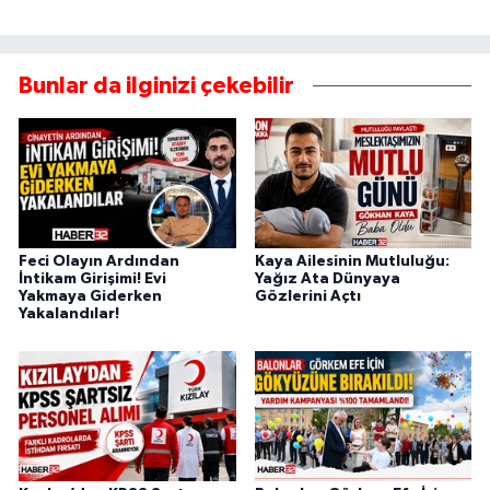
Bunlar da ilginizi çekebilir
Feci Olayın Ardından
Kaya Ailesinin Mutluluğu:
İntikam Girişimi! Evi
Yağız Ata Dünyaya
Yakmaya Giderken
Gözlerini Açtı
Yakalandılar!