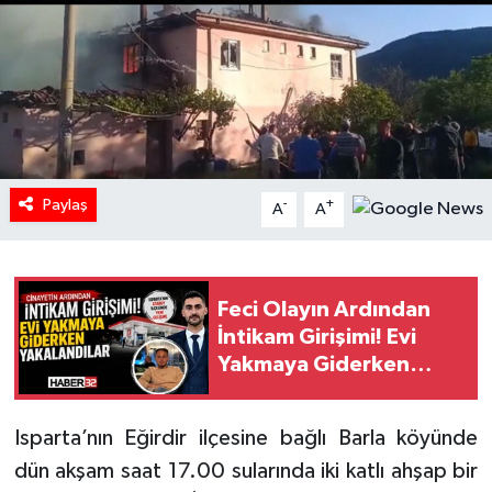
HABERDE İNSAN
İlginç
KÜLTÜR SANAT
Paylaş
MAGAZİN
-
+
A
A
Oyun
Feci Olayın Ardından
POLİTİKA
İntikam Girişimi! Evi
Yakmaya Giderken
RESMİ İLANLAR
Yakalandılar!
SAĞLIK
Isparta’nın Eğirdir ilçesine bağlı Barla köyünde
dün akşam saat 17.00 sularında iki katlı ahşap bir
Spor