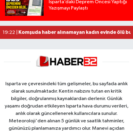
Yığılca'da kardeşler arasındaki silahlı kavgada 
13:00 |
Isparta’daki Deprem Öncesi Yaptığı
Yazışmayı Paylaştı
Tur teknesi çalışanlarının birbirine girdiği kavga
12:48 |
MOTOSİKLETLE ÇARPIŞAN OTOMOBİL GÜL HEYKE
02:26 |
Alzheimer Hastası Adamdan Saatlerdir Haber A
20:12 |
Komşuda haber alınamayan kadın evinde ölü bu
19:22 |
Isparta ve çevresindeki tüm gelişmeler, bu sayfada anlık
olarak sunulmaktadır. Kentin nabzını tutan en kritik
bilgiler, doğrulanmış kaynaklardan derlenir. Günlük
yaşamı doğrudan etkileyen Isparta hava durumu verileri,
anlık olarak güncellenerek kullanıcılara sunulur.
Meteoroloji'den alınan 5 günlük ve saatlik tahminler,
gününüzü planlamanıza yardımcı olur. Manevi açıdan