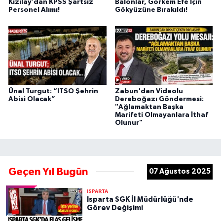
Kızılay’dan KPSS Şartsız
Balonlar, Görkem Efe İçin
Personel Alımı!
Gökyüzüne Bırakıldı!
Ünal Turgut: “ITSO Şehrin
Zabun'dan Videolu
Abisi Olacak”
Dereboğazı Göndermesi:
"Ağlamaktan Başka
Marifeti Olmayanlara İthaf
Olunur"
Geçen Yıl Bugün
07 Ağustos 2025
ISPARTA
Isparta SGK İl Müdürlüğü'nde
Görev Değişimi