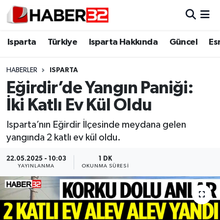
Isparta
Isparta Nöbetçi Eczaneler
Isparta
Türkiye
Isparta Hakkında
Güncel
Es
Isparta Hakkında
Isparta Hava Durumu
HABERLER
ISPARTA
Eğirdir’de Yangın Paniği:
Esnaf Diyor ki;
Isparta Trafik Yoğunluk Haritası
İki Katlı Ev Kül Oldu
ASAYİŞ
Süper Lig Puan Durumu ve Fikstür
Isparta’nın Eğirdir İlçesinde meydana gelen
yangında 2 katlı ev kül oldu.
BİLİM VE TEKNOLOJİ
Tüm Manşetler
22.05.2025 - 10:03
1 DK
EĞİTİM
Son Dakika Haberleri
YAYINLANMA
OKUNMA SÜRESI
GENEL
Haber Arşivi
Güncel