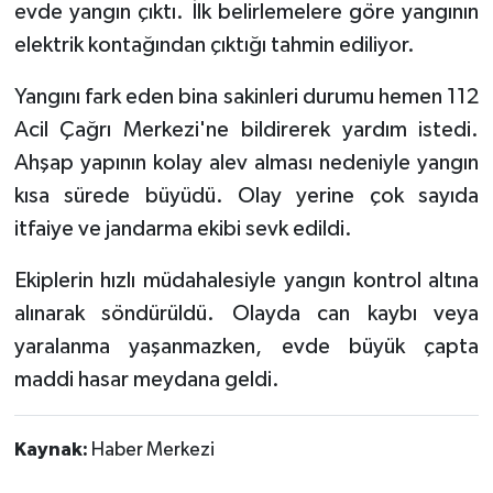
evde yangın çıktı. İlk belirlemelere göre yangının
elektrik kontağından çıktığı tahmin ediliyor.
Tarihi Yapılarımız
Yangını fark eden bina sakinleri durumu hemen 112
Teknoloji
Acil Çağrı Merkezi'ne bildirerek yardım istedi.
Ahşap yapının kolay alev alması nedeniyle yangın
Türkiye
kısa sürede büyüdü. Olay yerine çok sayıda
Yerel
itfaiye ve jandarma ekibi sevk edildi.
İletişim
Ekiplerin hızlı müdahalesiyle yangın kontrol altına
alınarak söndürüldü. Olayda can kaybı veya
Künye
yaralanma yaşanmazken, evde büyük çapta
maddi hasar meydana geldi.
Kaynak:
Haber Merkezi