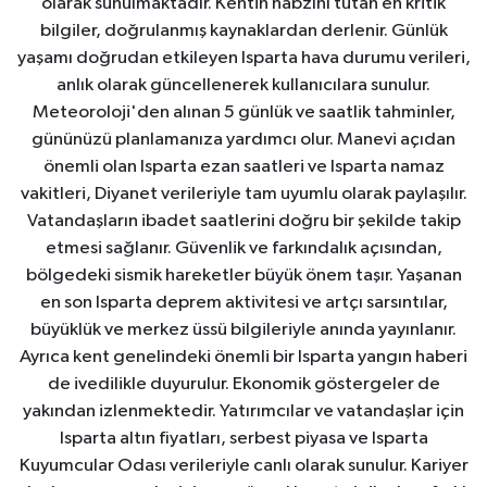
olarak sunulmaktadır. Kentin nabzını tutan en kritik
bilgiler, doğrulanmış kaynaklardan derlenir. Günlük
yaşamı doğrudan etkileyen Isparta hava durumu verileri,
anlık olarak güncellenerek kullanıcılara sunulur.
Meteoroloji'den alınan 5 günlük ve saatlik tahminler,
gününüzü planlamanıza yardımcı olur. Manevi açıdan
önemli olan Isparta ezan saatleri ve Isparta namaz
vakitleri, Diyanet verileriyle tam uyumlu olarak paylaşılır.
Vatandaşların ibadet saatlerini doğru bir şekilde takip
etmesi sağlanır. Güvenlik ve farkındalık açısından,
bölgedeki sismik hareketler büyük önem taşır. Yaşanan
en son Isparta deprem aktivitesi ve artçı sarsıntılar,
büyüklük ve merkez üssü bilgileriyle anında yayınlanır.
Ayrıca kent genelindeki önemli bir Isparta yangın haberi
de ivedilikle duyurulur. Ekonomik göstergeler de
yakından izlenmektedir. Yatırımcılar ve vatandaşlar için
Isparta altın fiyatları, serbest piyasa ve Isparta
Kuyumcular Odası verileriyle canlı olarak sunulur. Kariyer