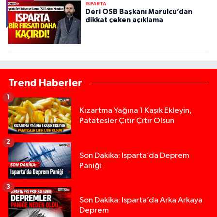
ISPARTA
Deri OSB Başkanı Marulcu’dan
dikkat çeken açıklama
Trend Haberler
1
Kızartma Yağına 1 Kaşık Ekleyin,
Patatesler Çıtır Çıtır Olsun
2
Son Dakika: Isparta’da Deprem
Paniği
3
Son Dakika: Isparta’da Arka Arkaya
Deprem