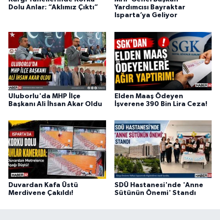
Dolu Anlar: “Aklımız Çıktı”
Yardımcısı Bayraktar
Isparta’ya Geliyor
Uluborlu'da MHP İlçe
Elden Maaş Ödeyen
Başkanı Ali İhsan Akar Oldu
İşverene 390 Bin Lira Ceza!
Duvardan Kafa Üstü
SDÜ Hastanesi'nde 'Anne
Merdivene Çakıldı!
Sütünün Önemi' Standı