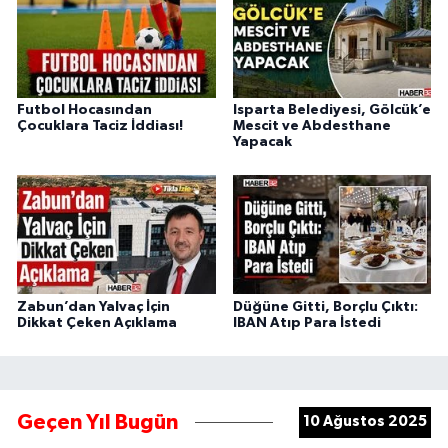
Futbol Hocasından
Isparta Belediyesi, Gölcük’e
Çocuklara Taciz İddiası!
Mescit ve Abdesthane
Yapacak
Zabun’dan Yalvaç İçin
Düğüne Gitti, Borçlu Çıktı:
Dikkat Çeken Açıklama
IBAN Atıp Para İstedi
Geçen Yıl Bugün
10 Ağustos 2025