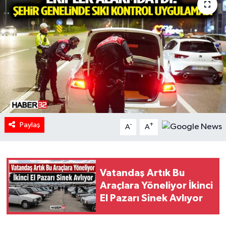
HABERDE İNSAN
İlginç
KÜLTÜR SANAT
MAGAZİN
Oyun
Paylaş
-
+
A
A
POLİTİKA
RESMİ İLANLAR
Vatandaş Artık Bu
Araçlara Yöneliyor İkinci
El Pazarı Sinek Avlıyor
SAĞLIK
Spor