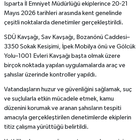
Isparta İl Emniyet Müdürlüğü ekiplerince 20-21
Mayıs 2026 tarihleri arasında kent genelinde
Tarihi Yapılarımız
çeşitli noktalarda denetimler gerçekleştirildi.
Teknoloji
SDÜ Kavşağı, Sav Kavşağı, Bozanönü Caddesi–
3350 Sokak Kesişimi, İpek Mobilya önü ve Gölcük
Türkiye
Yolu–1001 Evleri Kavşağı başta olmak üzere
Yerel
birçok noktada yapılan uygulamalarda araç ve
şahıslar üzerinde kontroller yapıldı.
İletişim
Vatandaşların huzur ve güvenliğini sağlamak, suç
Künye
ve suçlularla etkin mücadele etmek, kamu
düzenini korumak ve aranan şahısların tespiti
amacıyla gerçekleştirilen denetimlerde ekiplerin
titiz çalışma yürüttüğü belirtildi.