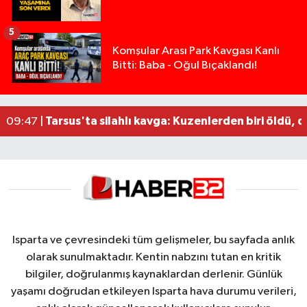
5
14 ve 16 Yaşlarındaki Kız Kardeşlerden Haber Al
02:19 |
Komşular Arası Park Kavgası Kanlı
Bitti: Baba - Oğul Bıçaklandı!
Demirkapı Tüneli'nde feci kaza: Yaşlı çift hayatın
17:30 |
Takla atan otomobil palmiye ağacına çarptı: 1 ya
15:00 |
Tarsus'taki silahlı kavgada ölü sayısı 2'ye yükse
13:48 |
Tarsus'ta silahlı kavga: Kuzenlerden biri öldü, d
09:47 |
Isparta ve çevresindeki tüm gelişmeler, bu sayfada anlık
olarak sunulmaktadır. Kentin nabzını tutan en kritik
bilgiler, doğrulanmış kaynaklardan derlenir. Günlük
yaşamı doğrudan etkileyen Isparta hava durumu verileri,