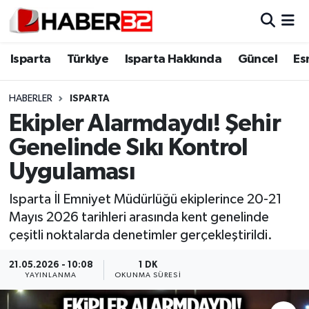
Isparta
Isparta Nöbetçi Eczaneler
Isparta
Türkiye
Isparta Hakkında
Güncel
Es
Isparta Hakkında
Isparta Hava Durumu
HABERLER
ISPARTA
Ekipler Alarmdaydı! Şehir
Esnaf Diyor ki;
Isparta Trafik Yoğunluk Haritası
Genelinde Sıkı Kontrol
ASAYİŞ
Süper Lig Puan Durumu ve Fikstür
Uygulaması
BİLİM VE TEKNOLOJİ
Tüm Manşetler
Isparta İl Emniyet Müdürlüğü ekiplerince 20-21
Mayıs 2026 tarihleri arasında kent genelinde
EĞİTİM
Son Dakika Haberleri
çeşitli noktalarda denetimler gerçekleştirildi.
GENEL
Haber Arşivi
21.05.2026 - 10:08
1 DK
YAYINLANMA
OKUNMA SÜRESI
Güncel