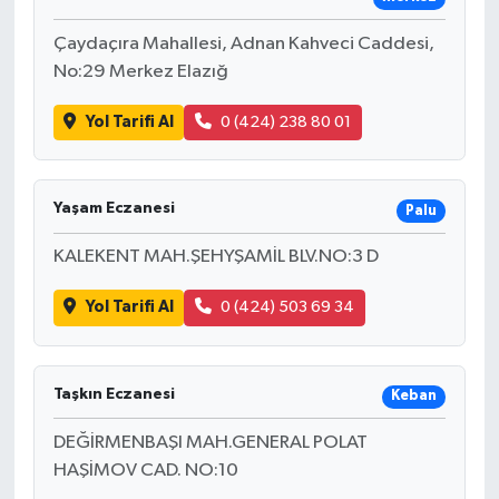
Çaydaçıra Mahallesi, Adnan Kahveci Caddesi,
No:29 Merkez Elazığ
Yol Tarifi Al
0 (424) 238 80 01
Yaşam Eczanesi
Palu
KALEKENT MAH.ŞEHYŞAMİL BLV.NO:3 D
Yol Tarifi Al
0 (424) 503 69 34
Taşkın Eczanesi
Keban
DEĞİRMENBAŞI MAH.GENERAL POLAT
HAŞİMOV CAD. NO:10