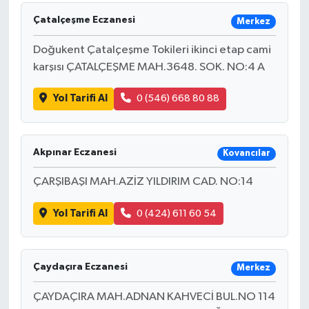
Çatalçeşme Eczanesi
Merkez
HABERDE İNSAN
Doğukent Çatalçeşme Tokileri ikinci etap cami
İlginç
karşısı ÇATALÇEŞME MAH.3648. SOK. NO:4 A
KÜLTÜR SANAT
Yol Tarifi Al
0 (546) 668 80 88
MAGAZİN
Akpınar Eczanesi
Kovancılar
Oyun
ÇARŞIBAŞI MAH.AZİZ YILDIRIM CAD. NO:14
POLİTİKA
Yol Tarifi Al
0 (424) 611 60 54
RESMİ İLANLAR
Çaydaçıra Eczanesi
Merkez
SAĞLIK
ÇAYDAÇIRA MAH.ADNAN KAHVECİ BUL.NO 114
Spor