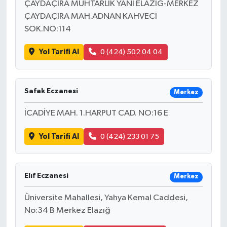
ÇAYDAÇIRA MUHTARLIK YANI ELAZIĞ-MERKEZ
ÇAYDAÇIRA MAH.ADNAN KAHVECİ
Tarihi Yapılarımız
SOK.NO:114
Teknoloji
Yol Tarifi Al
0 (424) 502 04 04
Türkiye
Safak Eczanesi
Merkez
Yerel
İCADİYE MAH. 1.HARPUT CAD. NO:16 E
İletişim
Yol Tarifi Al
0 (424) 233 01 75
Künye
Elıf Eczanesi
Merkez
Üniversite Mahallesi, Yahya Kemal Caddesi,
No:34 B Merkez Elazığ