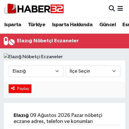
Isparta
Isparta Nöbetçi Eczaneler
Isparta
Türkiye
Isparta Hakkında
Güncel
Es
Isparta Hakkında
Isparta Hava Durumu
Elazığ Nöbetçi Eczaneler
Esnaf Diyor ki;
Isparta Trafik Yoğunluk Haritası
ASAYİŞ
Süper Lig Puan Durumu ve Fikstür
BİLİM VE TEKNOLOJİ
Tüm Manşetler
Paylaş
EĞİTİM
Son Dakika Haberleri
GENEL
Haber Arşivi
Elazığ
09 Ağustos 2026 Pazar nöbetçi
eczane adres, telefon ve konumları
Güncel