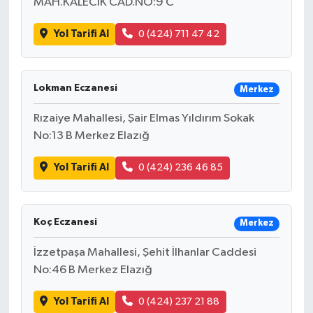
MAH.KALECİK CAD.NO:9 C
Yol Tarifi Al
0 (424) 711 47 42
Lokman Eczanesi
Merkez
Rızaiye Mahallesi, Şair Elmas Yıldırım Sokak
No:13 B Merkez Elazığ
Yol Tarifi Al
0 (424) 236 46 85
Koç Eczanesi
Merkez
İzzetpaşa Mahallesi, Şehit İlhanlar Caddesi
No:46 B Merkez Elazığ
Yol Tarifi Al
0 (424) 237 21 88