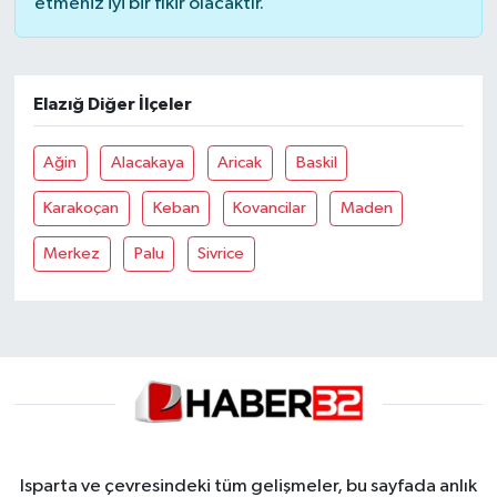
etmeniz iyi bir fikir olacaktır.
Elazığ Diğer İlçeler
Ağin
Alacakaya
Aricak
Baskil
Karakoçan
Keban
Kovancilar
Maden
Merkez
Palu
Sivrice
Isparta ve çevresindeki tüm gelişmeler, bu sayfada anlık