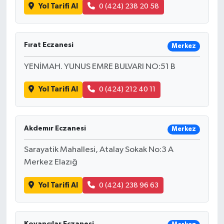
Yol Tarifi Al
0 (424) 238 20 58
Fırat Eczanesi
Merkez
YENİMAH. YUNUS EMRE BULVARI NO:51 B
Yol Tarifi Al
0 (424) 212 40 11
Akdemır Eczanesi
Merkez
Sarayatik Mahallesi, Atalay Sokak No:3 A
Merkez Elazığ
Yol Tarifi Al
0 (424) 238 96 63
Kovancılar Eczanesi