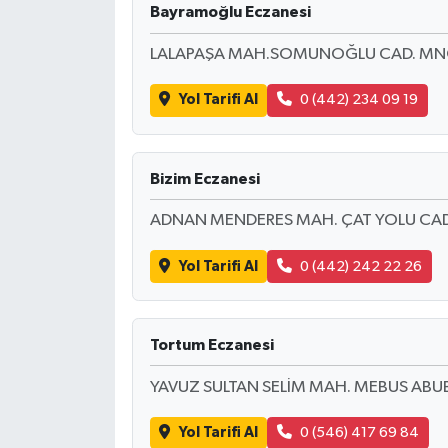
Bayramoğlu Eczanesi
LALAPAŞA MAH.SOMUNOĞLU CAD. MNG
Yol Tarifi Al
0 (442) 234 09 19
Bizim Eczanesi
ADNAN MENDERES MAH. ÇAT YOLU CAD. 
Yol Tarifi Al
0 (442) 242 22 26
Tortum Eczanesi
YAVUZ SULTAN SELİM MAH. MEBUS ABUB
Yol Tarifi Al
0 (546) 417 69 84