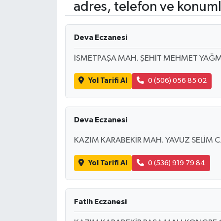
adres, telefon ve konuml
HABERDE İNSAN
Deva Eczanesi
İlginç
İSMETPAŞA MAH. ŞEHİT MEHMET YAĞM
KÜLTÜR SANAT
Yol Tarifi Al
0 (506) 056 85 02
MAGAZİN
Oyun
Deva Eczanesi
KAZIM KARABEKİR MAH. YAVUZ SELİM CA
POLİTİKA
Yol Tarifi Al
0 (536) 919 79 84
RESMİ İLANLAR
SAĞLIK
Fatih Eczanesi
Spor