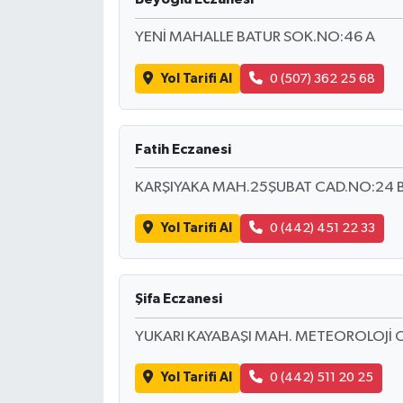
YENİ MAHALLE BATUR SOK.NO:46 A
Yol Tarifi Al
0 (507) 362 25 68
Fatih Eczanesi
KARŞIYAKA MAH.25ŞUBAT CAD.NO:24 
Yol Tarifi Al
0 (442) 451 22 33
Şifa Eczanesi
YUKARI KAYABAŞI MAH. METEOROLOJİ C
Yol Tarifi Al
0 (442) 511 20 25