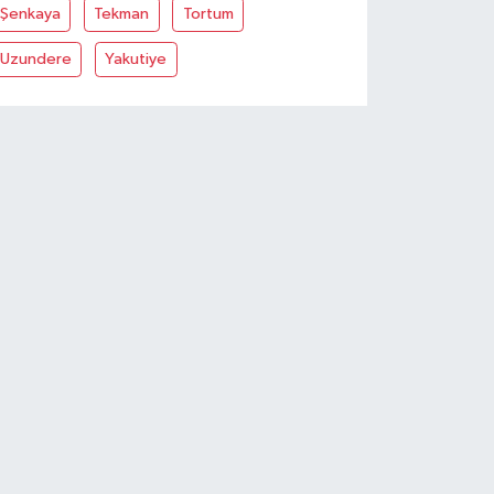
Şenkaya
Tekman
Tortum
Uzundere
Yakutiye