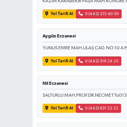
KAZIM KARABEKİR PAŞA MAH.KONGRE 
Tarihi Yapılarımız
Yol Tarifi Al
0 (442) 215 40 50
Teknoloji
Aygün Eczanesi
Türkiye
YUNUS EMRE MAH.ULAŞ CAD. NO:10 A
Yerel
Yol Tarifi Al
0 (442) 319 24 25
İletişim
Nil Eczanesi
Künye
SALTUKLU MAH.PROF.DR.NECMETTu0130
Yol Tarifi Al
0 (442) 631 22 22