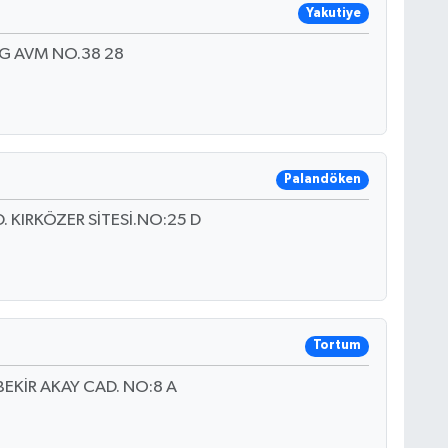
Yakutiye
 AVM NO.38 28
Palandöken
KIRKÖZER SİTESİ.NO:25 D
Tortum
EKİR AKAY CAD. NO:8 A