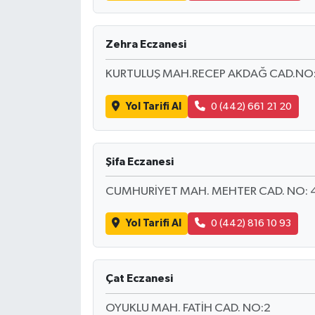
Zehra Eczanesi
KURTULUŞ MAH.RECEP AKDAĞ CAD.NO:
Yol Tarifi Al
0 (442) 661 21 20
Şifa Eczanesi
CUMHURİYET MAH. MEHTER CAD. NO: 4
Yol Tarifi Al
0 (442) 816 10 93
Çat Eczanesi
OYUKLU MAH. FATİH CAD. NO:2