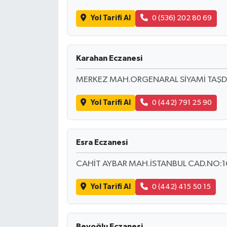
Yol Tarifi Al
0 (536) 202 80 69
Karahan Eczanesi
MERKEZ MAH.ORGENARAL SİYAMİ TAŞ
Yol Tarifi Al
0 (442) 791 25 90
Esra Eczanesi
CAHİT AYBAR MAH.İSTANBUL CAD.NO:1
Yol Tarifi Al
0 (442) 415 50 15
Beyoğlu Eczanesi