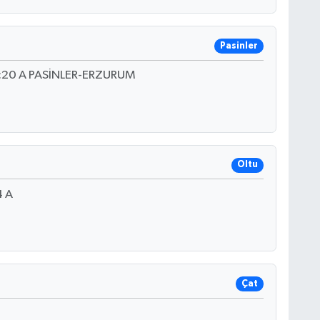
Pasinler
20 A PASİNLER-ERZURUM
Oltu
 A
Çat