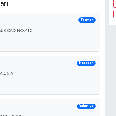
arı
Tekman
UR CAD. NO:41C
Horasan
D. 8 A
Yakutiye