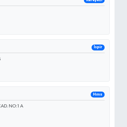
Karayazı
İspir
B
Hınıs
AD. NO:1 A