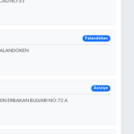
CAD.NO:33
Palandöken
 PALANDÖKEN
Aziziye
N ERBAKAN BULVARI NO:72 A