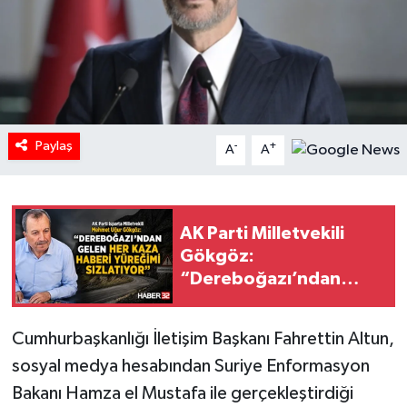
HABERDE İNSAN
İlginç
KÜLTÜR SANAT
Paylaş
-
+
A
A
MAGAZİN
Oyun
AK Parti Milletvekili
Gökgöz:
POLİTİKA
“Dereboğazı’ndan
Gelen Her Kaza Haberi
RESMİ İLANLAR
Yüreğimi Sızlatıyor”
Cumhurbaşkanlığı İletişim Başkanı Fahrettin Altun,
SAĞLIK
sosyal medya hesabından Suriye Enformasyon
Bakanı Hamza el Mustafa ile gerçekleştirdiği
Spor