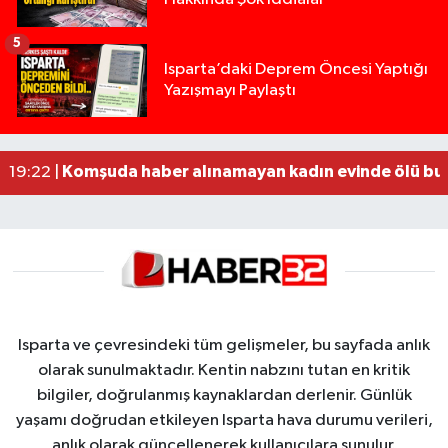
5
Yığılca'da kardeşler arasındaki silahlı kavgada 
13:00 |
Isparta’daki Deprem Öncesi Yaptığı
Yazışmayı Paylaştı
Tur teknesi çalışanlarının birbirine girdiği kavga
12:48 |
MOTOSİKLETLE ÇARPIŞAN OTOMOBİL GÜL HEYKE
02:26 |
Alzheimer Hastası Adamdan Saatlerdir Haber A
20:12 |
Komşuda haber alınamayan kadın evinde ölü bu
19:22 |
Isparta ve çevresindeki tüm gelişmeler, bu sayfada anlık
olarak sunulmaktadır. Kentin nabzını tutan en kritik
bilgiler, doğrulanmış kaynaklardan derlenir. Günlük
yaşamı doğrudan etkileyen Isparta hava durumu verileri,
anlık olarak güncellenerek kullanıcılara sunulur.