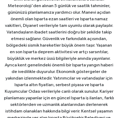
Meteoroloji'den alınan 5 günlük ve saatlik tahminler,
gününüzü planlamanıza yardımcı olur. Manevi açıdan
önemli olan Isparta ezan saatleri ve Isparta namaz
vakitleri, Diyanet verileriyle tam uyumlu olarak paylaşılır.
Vatandaşların ibadet saatlerini doğru bir şekilde takip
etmesi sağlanır. Güvenlik ve farkındalık açısından,
bölgedeki sismik hareketler büyük önem taşır. Yaşanan
en son Isparta deprem aktivitesi ve artçı sarsıntılar,
büyüklük ve merkez üssü bilgileriyle anında yayınlanır.
Ayrıca kent genelindeki önemli bir Isparta yangın haberi
de ivedilikle duyurulur. Ekonomik göstergeler de
yakından izlenmektedir. Yatırımcılar ve vatandaşlar için
Isparta altın fiyatları, serbest piyasa ve Isparta
Kuyumcular Odası verileriyle canlı olarak sunulur. Kariyer
planlaması yapanlar için en güncel Isparta iş ilanları, farklı
sektörlerden ve uzmanlık alanlarından derlenerek
istihdam olanakları hakkında bilgi verir. Kentsel yaşamın
merkezinde yer alan Isparta Büyükşehir Belediyesi ve