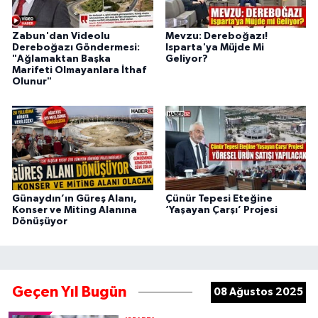
Zabun'dan Videolu
Mevzu: Dereboğazı!
Dereboğazı Göndermesi:
Isparta'ya Müjde Mi
"Ağlamaktan Başka
Geliyor?
Marifeti Olmayanlara İthaf
Olunur"
Günaydın’ın Güreş Alanı,
Çünür Tepesi Eteğine
Konser ve Miting Alanına
‘Yaşayan Çarşı’ Projesi
Dönüşüyor
Geçen Yıl Bugün
08 Ağustos 2025