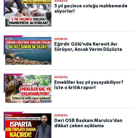
ISPARTA
5 yıl geçince soluğu mahkemede
alıyorlar!
ISPARTA
Eğirdir Gölü’nde Kerevit Avı
Sürüyor, Ancak Verim Düşüşte
ISPARTA
Emekliler kaç yıl yaşayabiliyor?
İşte o kritik rapor!
ISPARTA
Deri OSB Başkanı Marulcu’dan
dikkat çeken açıklama