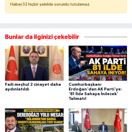
Haber32 hiçbir şekilde sorumlu tutulamaz.
Bunlar da ilginizi çekebilir
Faili meçhul 2 cinayet daha
Cumhurbaşkanı
aydınlatıldı
Erdoğan'dan AK Parti'ye:
'81 İlde Sahaya İnilecek'
Talimatı!