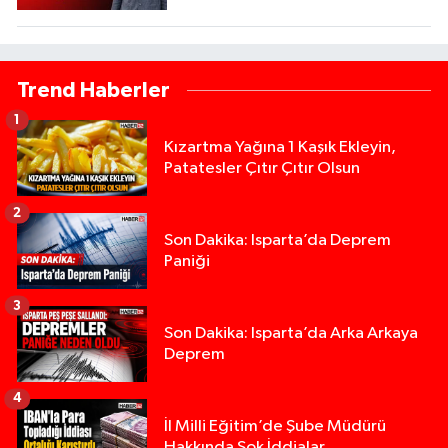
Trend Haberler
1
Kızartma Yağına 1 Kaşık Ekleyin,
Patatesler Çıtır Çıtır Olsun
2
Son Dakika: Isparta’da Deprem
Paniği
3
Son Dakika: Isparta’da Arka Arkaya
Deprem
4
İl Milli Eğitim’de Şube Müdürü
Hakkında Şok İddialar