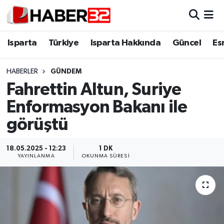
Isparta
Isparta Nöbetçi Eczaneler
Isparta
Türkiye
Isparta Hakkında
Güncel
Es
Isparta Hakkında
Isparta Hava Durumu
HABERLER
GÜNDEM
Fahrettin Altun, Suriye
Esnaf Diyor ki;
Isparta Trafik Yoğunluk Haritası
Enformasyon Bakanı ile
ASAYİŞ
Süper Lig Puan Durumu ve Fikstür
görüştü
BİLİM VE TEKNOLOJİ
Tüm Manşetler
18.05.2025 - 12:23
1 DK
YAYINLANMA
OKUNMA SÜRESI
EĞİTİM
Son Dakika Haberleri
GENEL
Haber Arşivi
Güncel