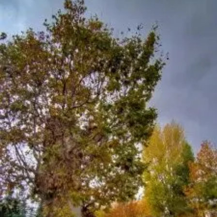
Tarihi Yapılarımız
Teknoloji
Türkiye
Yerel
İletişim
Künye