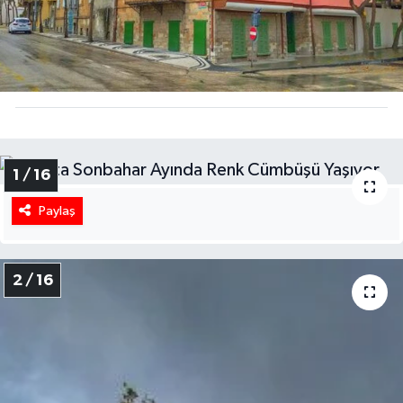
HABERDE İNSAN
İlginç
KÜLTÜR SANAT
MAGAZİN
1 / 16
Paylaş
Oyun
POLİTİKA
2 / 16
RESMİ İLANLAR
SAĞLIK
Spor