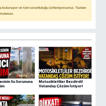
ş bulunuyor ve tüm sorumluluğu üstleniyorsunuz. Yazılan
utulamaz.
esinin Su Sorununa
Motosikletliler Bezdirdi!
züm
Vatandaş Çözüm İstiyor!