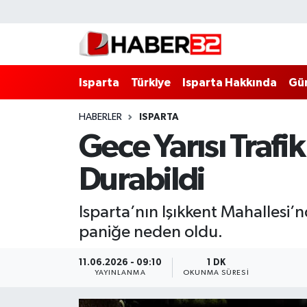
Isparta
Isparta Nöbetçi Eczaneler
Isparta
Türkiye
Isparta Hakkında
Gü
Isparta Hakkında
Isparta Hava Durumu
HABERLER
ISPARTA
Esnaf Diyor ki;
Isparta Trafik Yoğunluk Haritası
Gece Yarısı Trafi
ASAYİŞ
Süper Lig Puan Durumu ve Fikstür
Durabildi
BİLİM VE TEKNOLOJİ
Tüm Manşetler
Isparta’nın Işıkkent Mahallesi’
EĞİTİM
Son Dakika Haberleri
paniğe neden oldu.
GENEL
Haber Arşivi
11.06.2026 - 09:10
1 DK
YAYINLANMA
OKUNMA SÜRESI
Güncel