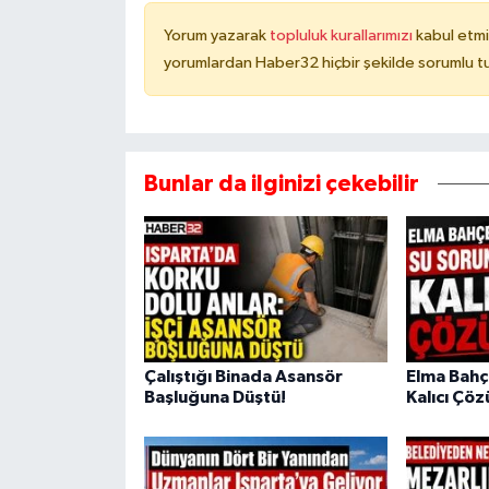
Yorum yazarak
topluluk kurallarımızı
kabul etmi
yorumlardan Haber32 hiçbir şekilde sorumlu t
Bunlar da ilginizi çekebilir
Çalıştığı Binada Asansör
Elma Bahç
Başluğuna Düştü!
Kalıcı Çö