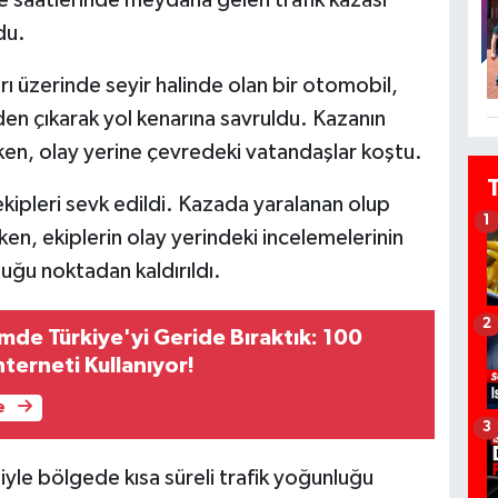
du.
arı üzerinde seyir halinde olan bir otomobil,
en çıkarak yol kenarına savruldu. Kazanın
irken, olay yerine çevredeki vatandaşlar koştu.
ekipleri sevk edildi. Kazada yaralanan olup
1
zken, ekiplerin olay yerindeki incelemelerinin
uğu noktadan kaldırıldı.
2
mde Türkiye'yi Geride Bıraktık: 100
nterneti Kullanıyor!
e
3
le bölgede kısa süreli trafik yoğunluğu