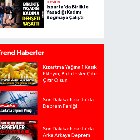
ISPARTA
Isparta'da Birlikte
Yaşadığı Kadını
Boğmaya Çalıştı
Trend Haberler
Kızartma Yağına 1 Kaşık
Ekleyin, Patatesler Çıtır
Çıtır Olsun
Son Dakika: Isparta’da
Deprem Paniği
Son Dakika: Isparta’da
Arka Arkaya Deprem