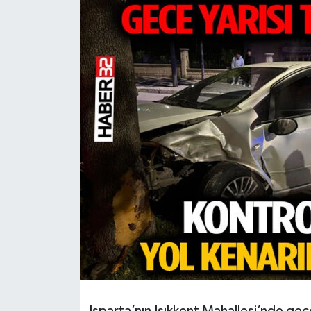
HABERDE İNSAN
İlginç
KÜLTÜR SANAT
MAGAZİN
Oyun
POLİTİKA
RESMİ İLANLAR
SAĞLIK
Spor
Isparta’nın Işıkkent Mahallesi’nde ge