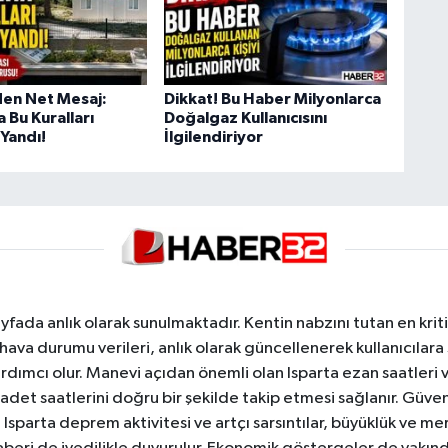
en Net Mesaj:
Dikkat! Bu Haber Milyonlarca
 Bu Kuralları
Doğalgaz Kullanıcısını
Yandı!
İlgilendiriyor
yfada anlık olarak sunulmaktadır. Kentin nabzını tutan en kriti
va durumu verileri, anlık olarak güncellenerek kullanıcılara
dımcı olur. Manevi açıdan önemli olan Isparta ezan saatleri ve
badet saatlerini doğru bir şekilde takip etmesi sağlanır. Güven
sparta deprem aktivitesi ve artçı sarsıntılar, büyüklük ve merk