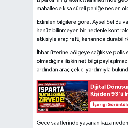
mahallede kısa süreli paniğe neden ol
Tarihi Yapılarımız
Edinilen bilgilere göre, Aysel Sel Bulv
Teknoloji
henüz bilinmeyen bir nedenle kontrold
etkisiyle araç refüj kenarında durabil
Türkiye
İhbar üzerine bölgeye sağlık ve polis 
Yerel
olmadığına ilişkin net bilgi paylaşılma
ardından araç çekici yardımıyla bulund
İletişim
Künye
Dijital Dönüşü
Kişiden 93'ü İ
İçeriği Görüntül
Gece saatlerinde yaşanan kaza nedeniy