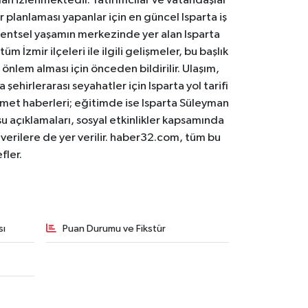
an izlenmektedir. Yatırımcılar ve vatandaşlar
er planlaması yapanlar için en güncel Isparta iş
. Kentsel yaşamın merkezinde yer alan Isparta
m İzmir ilçeleri ile ilgili gelişmeler, bu başlık
 önlem alması için önceden bildirilir. Ulaşım,
 şehirlerarası seyahatler için Isparta yol tarifi
 hizmet haberleri; eğitimde ise Isparta Süleyman
osu açıklamaları, sosyal etkinlikler kapsamında
n verilere de yer verilir. haber32.com, tüm bu
fler.
sı
Puan Durumu ve Fikstür