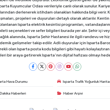
aberi de ivedilikle duyurulur. Ekonomik göstergeler de yakınd
 Isparta Kuyumcular Odası verileriyle canlı olarak sunulur. Kariy
anlarından derlenerek istihdam olanakları hakkında bilgi verir
aları, projeleri ve duyuruları detaylı olarak aktarılır. Kentin tü
 planlanan Isparta elektrik kesintisi programları, vatandaşların
ti seçenekleri ve sefer bilgileri burada yer alır. Şehir içi veya
 Sağlık alanında, Isparta Şehir Hastanesi ile ilgili randevu ve
ademik gelişmeler takip edilir. Adli duyurular için Isparta Bar
ekli olan Isparta posta kodu bilgileri gibi hayatı kolaylaştıra
ileri bir araya getirerek Isparta'nın dijital hafızası olmayı hede
arta Hava Durumu
Isparta Trafik Yoğunluk Harita
Dakika Haberleri
Haber Arşivi