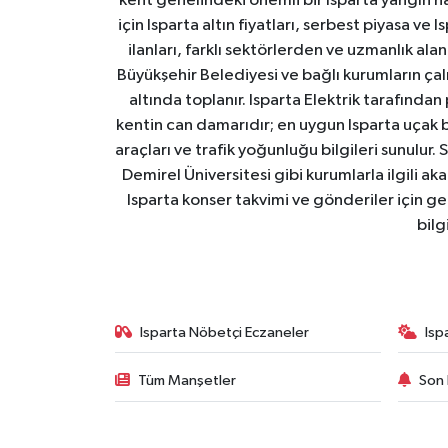
kent genelindeki önemli bir Isparta yangın h
için Isparta altın fiyatları, serbest piyasa ve
ilanları, farklı sektörlerden ve uzmanlık al
Büyükşehir Belediyesi ve bağlı kurumların çalışm
altında toplanır. Isparta Elektrik tarafından
kentin can damarıdır; en uygun Isparta uçak bile
araçları ve trafik yoğunluğu bilgileri sunulur.
Demirel Üniversitesi gibi kurumlarla ilgili ak
Isparta konser takvimi ve gönderiler için ger
bilg
Isparta Nöbetçi Eczaneler
Isp
Tüm Manşetler
Son 