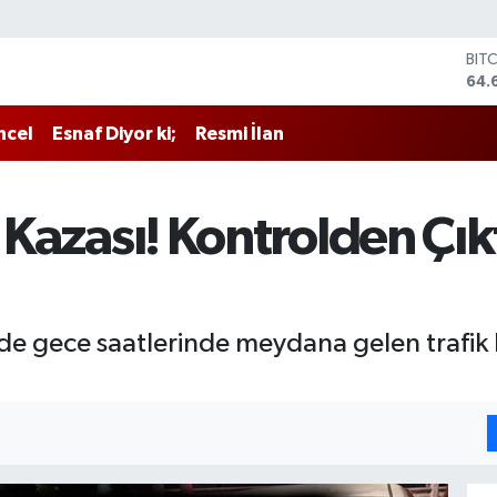
BIT
64.
DO
47,
ncel
Esnaf Diyor ki;
Resmi İlan
EU
55,
STE
64,
k Kazası! Kontrolden Çık
GRA
651
BİS
13.
nde gece saatlerinde meydana gelen trafik 