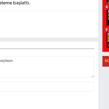
nceleme başlattı.
4
5
S