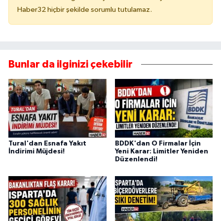
Haber32 hiçbir şekilde sorumlu tutulamaz.
Bunlar da ilginizi çekebilir
Tural'dan Esnafa Yakıt
BDDK'dan O Firmalar İçin
İndirimi Müjdesi!
Yeni Karar: Limitler Yeniden
Düzenlendi!