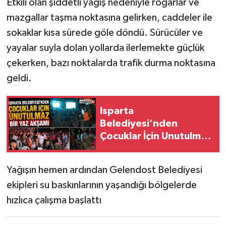
Etkili olan şiddetli yağış nedeniyle rögarlar ve
mazgallar taşma noktasına gelirken, caddeler ile
Tarihi Yapılarımız
sokaklar kısa sürede göle döndü. Sürücüler ve
yayalar suyla dolan yollarda ilerlemekte güçlük
Teknoloji
çekerken, bazı noktalarda trafik durma noktasına
Türkiye
geldi.
Yerel
Isparta
Belediyesi'nden
İletişim
Çocuklar İçin Unutulmaz
Yaz Akşamı
Künye
Yağışın hemen ardından Gelendost Belediyesi
ekipleri su baskınlarının yaşandığı bölgelerde
hızlıca çalışma başlattı