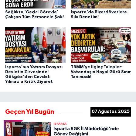
Sağlıkta ‘Geçici Görevle’
Isparta'da Biçerdöverlere
Çalışan Tüm Personele Şok!
Sıkı Denetim!
Isparta'nın Yatırım Dosyası
TBMM'ye İlginç Talepler:
Devletin Zirvesinde!
Vatandaşın Hayal Gücü Sınır
Gökgöz'den Cevdet
Tanımadı!
Yılmaz'a Kritik Ziyaret
Geçen Yıl Bugün
07 Ağustos 2025
ISPARTA
Isparta SGK İl Müdürlüğü'nde
Görev Değişimi