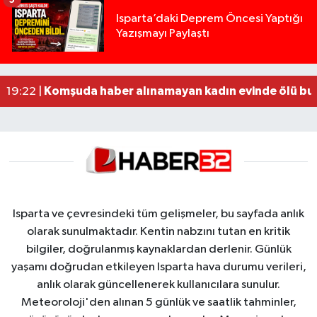
Yığılca'da kardeşler arasındaki silahlı kavgada 
13:00 |
Isparta’daki Deprem Öncesi Yaptığı
Yazışmayı Paylaştı
Tur teknesi çalışanlarının birbirine girdiği kavga
12:48 |
MOTOSİKLETLE ÇARPIŞAN OTOMOBİL GÜL HEYKE
02:26 |
Alzheimer Hastası Adamdan Saatlerdir Haber A
20:12 |
Komşuda haber alınamayan kadın evinde ölü bu
19:22 |
Isparta ve çevresindeki tüm gelişmeler, bu sayfada anlık
olarak sunulmaktadır. Kentin nabzını tutan en kritik
bilgiler, doğrulanmış kaynaklardan derlenir. Günlük
yaşamı doğrudan etkileyen Isparta hava durumu verileri,
anlık olarak güncellenerek kullanıcılara sunulur.
Meteoroloji'den alınan 5 günlük ve saatlik tahminler,