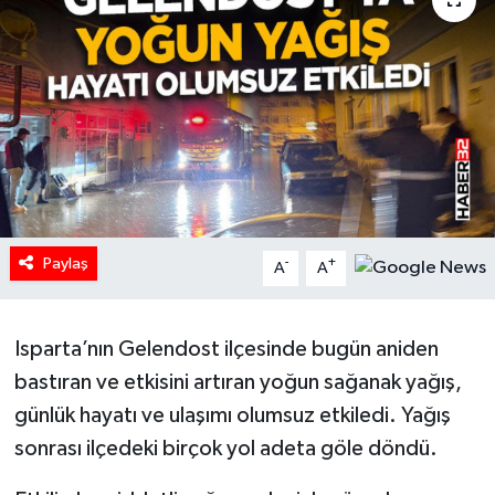
HABERDE İNSAN
İlginç
KÜLTÜR SANAT
MAGAZİN
Paylaş
Oyun
-
+
A
A
POLİTİKA
Isparta’nın Gelendost ilçesinde bugün aniden
RESMİ İLANLAR
bastıran ve etkisini artıran yoğun sağanak yağış,
günlük hayatı ve ulaşımı olumsuz etkiledi. Yağış
SAĞLIK
sonrası ilçedeki birçok yol adeta göle döndü.
Spor