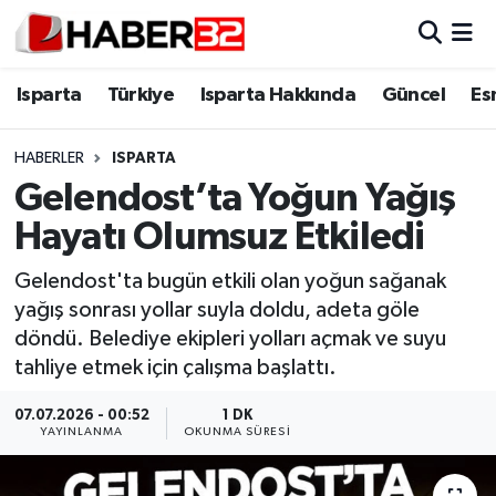
Isparta
Isparta Nöbetçi Eczaneler
Isparta
Türkiye
Isparta Hakkında
Güncel
Es
Isparta Hakkında
Isparta Hava Durumu
HABERLER
ISPARTA
Gelendost’ta Yoğun Yağış
Esnaf Diyor ki;
Isparta Trafik Yoğunluk Haritası
Hayatı Olumsuz Etkiledi
ASAYİŞ
Süper Lig Puan Durumu ve Fikstür
Gelendost'ta bugün etkili olan yoğun sağanak
yağış sonrası yollar suyla doldu, adeta göle
BİLİM VE TEKNOLOJİ
Tüm Manşetler
döndü. Belediye ekipleri yolları açmak ve suyu
tahliye etmek için çalışma başlattı.
EĞİTİM
Son Dakika Haberleri
07.07.2026 - 00:52
1 DK
GENEL
Haber Arşivi
YAYINLANMA
OKUNMA SÜRESI
Güncel