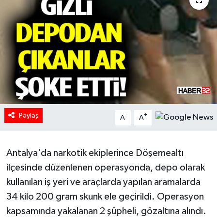
HABERDE İNSAN
İlginç
KÜLTÜR SANAT
MAGAZİN
Paylaş
Oyun
-
+
A
A
POLİTİKA
Antalya'da narkotik ekiplerince Döşemealtı
RESMİ İLANLAR
ilçesinde düzenlenen operasyonda, depo olarak
kullanılan iş yeri ve araçlarda yapılan aramalarda
SAĞLIK
34 kilo 200 gram skunk ele geçirildi. Operasyon
kapsamında yakalanan 2 şüpheli, gözaltına alındı.
Spor