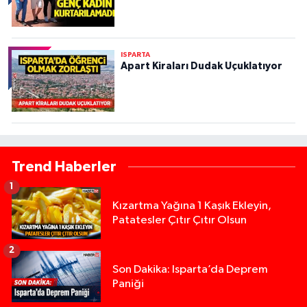
ISPARTA
Apart Kiraları Dudak Uçuklatıyor
Trend Haberler
1
Kızartma Yağına 1 Kaşık Ekleyin,
Patatesler Çıtır Çıtır Olsun
2
Son Dakika: Isparta’da Deprem
Paniği