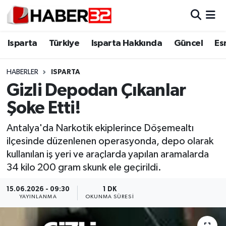
Isparta
Isparta Nöbetçi Eczaneler
Isparta
Türkiye
Isparta Hakkında
Güncel
Es
Isparta Hakkında
Isparta Hava Durumu
HABERLER
ISPARTA
Gizli Depodan Çıkanlar
Esnaf Diyor ki;
Isparta Trafik Yoğunluk Haritası
Şoke Etti!
ASAYİŞ
Süper Lig Puan Durumu ve Fikstür
Antalya'da Narkotik ekiplerince Döşemealtı
ilçesinde düzenlenen operasyonda, depo olarak
BİLİM VE TEKNOLOJİ
Tüm Manşetler
kullanılan iş yeri ve araçlarda yapılan aramalarda
34 kilo 200 gram skunk ele geçirildi.
EĞİTİM
Son Dakika Haberleri
15.06.2026 - 09:30
1 DK
GENEL
Haber Arşivi
YAYINLANMA
OKUNMA SÜRESI
Güncel