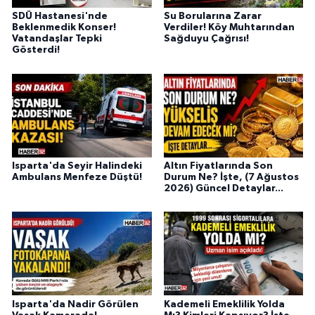
SDÜ Hastanesi'nde
Su Borularına Zarar
Beklenmedik Konser!
Verdiler! Köy Muhtarından
Vatandaşlar Tepki
Sağduyu Çağrısı!
Gösterdi!
Isparta'da Seyir Halindeki
Altın Fiyatlarında Son
Ambulans Menfeze Düştü!
Durum Ne? İşte, (7 Ağustos
2026) Güncel Detaylar...
Isparta'da Nadir Görülen
Kademeli Emeklilik Yolda