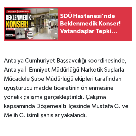
Tarihi Yapılarımız
SDÜ Hastanesi'nde
Beklenmedik Konser!
Teknoloji
Vatandaşlar Tepki
Gösterdi!
Türkiye
Antalya Cumhuriyet Başsavcılığı koordinesinde,
Yerel
Antalya İl Emniyet Müdürlüğü Narkotik Suçlarla
İletişim
Mücadele Şube Müdürlüğü ekipleri tarafından
uyuşturucu madde ticaretinin önlenmesine
Künye
yönelik çalışma gerçekleştirildi. Çalışma
kapsamında Döşemealtı ilçesinde Mustafa G. ve
Melih G. isimli şahıslar yakalandı.