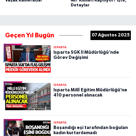
Vaşak Kamerada!
Mı? Kimleri Kapsıyor? İşte,
Detaylar
Geçen Yıl Bugün
07 Ağustos 2025
ISPARTA
Isparta SGK İl Müdürlüğü'nde
Görev Değişimi
ISPARTA
Isparta Millİ Eğitim Müdürlüğü’ne
410 personel alınacak
ISPARTA
Boşandığı eşi tarafından boğulan
kadın kurtarılamadı