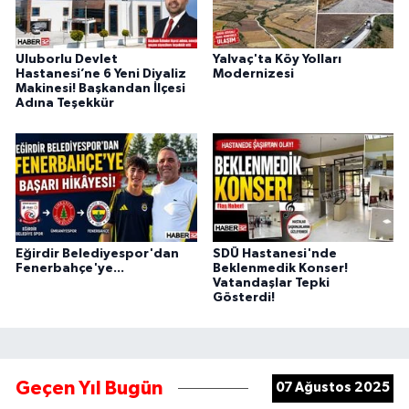
Uluborlu Devlet
Yalvaç'ta Köy Yolları
Hastanesi’ne 6 Yeni Diyaliz
Modernizesi
Makinesi! Başkandan İlçesi
Adına Teşekkür
Eğirdir Belediyespor'dan
SDÜ Hastanesi'nde
Fenerbahçe'ye...
Beklenmedik Konser!
Vatandaşlar Tepki
Gösterdi!
Geçen Yıl Bugün
07 Ağustos 2025