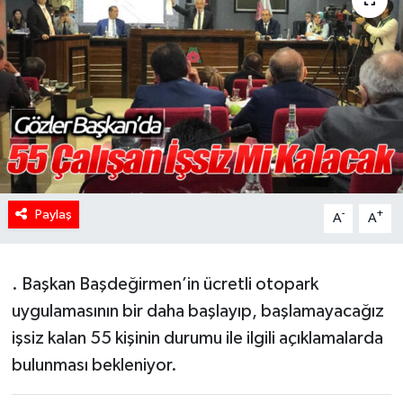
HABERDE İNSAN
İlginç
KÜLTÜR SANAT
MAGAZİN
Paylaş
Oyun
-
+
A
A
POLİTİKA
. Başkan Başdeğirmen’in ücretli otopark
RESMİ İLANLAR
uygulamasının bir daha başlayıp, başlamayacağız
işsiz kalan 55 kişinin durumu ile ilgili açıklamalarda
SAĞLIK
bulunması bekleniyor.
Spor