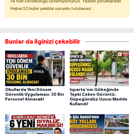
ve tüm sorumluluğu üstleniyorsunuz. Yazılan yorumlardan
Haber32 hiçbir şekilde sorumlu tutulamaz.
Bunlar da ilginizi çekebilir
Okullarda Yeni Dönem
Isparta'nın Göbeğinde
Güvenlik Uygulaması: 30 Bin
Tepki Çeken Görüntü:
Personel Alınacak!
Güpegündüz Uçucu Madde
Kullandı!