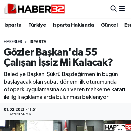
Isparta
Isparta Nöbetçi Eczaneler
Isparta
Türkiye
Isparta Hakkında
Güncel
Es
Isparta Hakkında
Isparta Hava Durumu
HABERLER
ISPARTA
Gözler Başkan'da 55
Esnaf Diyor ki;
Isparta Trafik Yoğunluk Haritası
Çalışan İşsiz Mi Kalacak?
ASAYİŞ
Süper Lig Puan Durumu ve Fikstür
Belediye Başkanı Şükrü Başdeğirmen’in bugün
başlayacak olan şubat dönemi ilk oturumunda
BİLİM VE TEKNOLOJİ
Tüm Manşetler
otopark uygulamasına son veren mahkeme kararı
ile ilgili açıklamalarda bulunması bekleniyor
EĞİTİM
Son Dakika Haberleri
01.02.2021 - 11:51
GENEL
Haber Arşivi
YAYINLANMA
Güncel