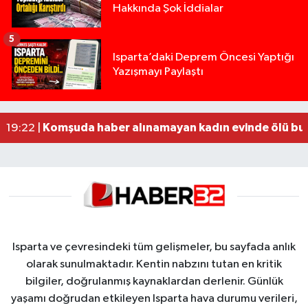
Hakkında Şok İddialar
5
Yığılca'da kardeşler arasındaki silahlı kavgada 
13:00 |
Isparta’daki Deprem Öncesi Yaptığı
Yazışmayı Paylaştı
Tur teknesi çalışanlarının birbirine girdiği kavga
12:48 |
MOTOSİKLETLE ÇARPIŞAN OTOMOBİL GÜL HEYKE
02:26 |
Alzheimer Hastası Adamdan Saatlerdir Haber A
20:12 |
Komşuda haber alınamayan kadın evinde ölü bu
19:22 |
Isparta ve çevresindeki tüm gelişmeler, bu sayfada anlık
olarak sunulmaktadır. Kentin nabzını tutan en kritik
bilgiler, doğrulanmış kaynaklardan derlenir. Günlük
yaşamı doğrudan etkileyen Isparta hava durumu verileri,