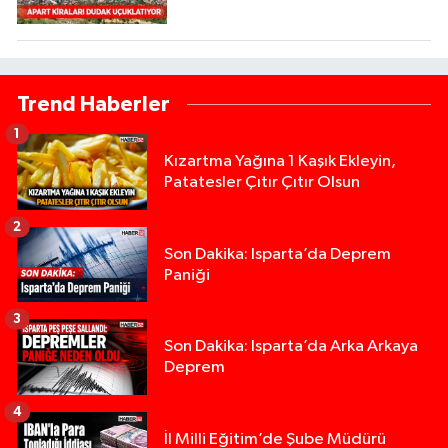
Trend Haberler
1
Kızartma Yağına 1 Kaşık Ekleyin,
Patatesler Çıtır Çıtır Olsun
2
Son Dakika: Isparta’da Deprem
Paniği
3
Son Dakika: Isparta’da Arka Arkaya
Deprem
4
İl Milli Eğitim’de Şube Müdürü