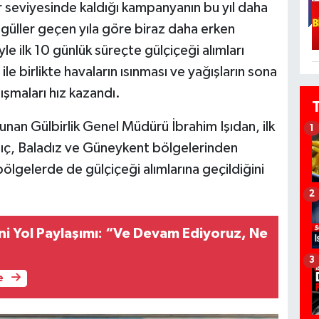
 seviyesinde kaldığı kampanyanın bu yıl daha
 güller geçen yıla göre biraz daha erken
e ilk 10 günlük süreçte gülçiçeği alımları
e birlikte havaların ısınması ve yağışların sona
ışmaları hız kazandı.
nan Gülbirlik Genel Müdürü İbrahim Işıdan, ilk
1
 Kılıç, Baladız ve Güneykent bölgelerinden
bölgelerde de gülçiçeği alımlarına geçildiğini
2
i Yol Paylaşımı: “Ve Devam Ediyoruz, Ne
3
e