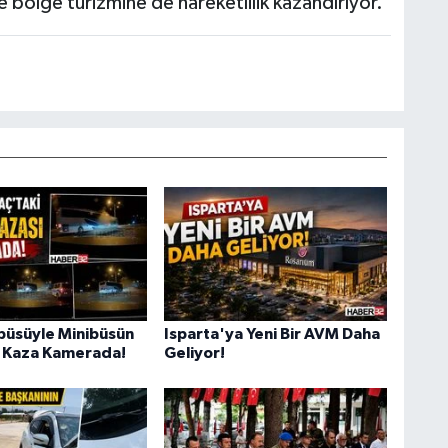
e bölge turizmine de hareketlilik kazandırıyor.
büsüyle Minibüsün
Isparta'ya Yeni Bir AVM Daha
ı Kaza Kamerada!
Geliyor!