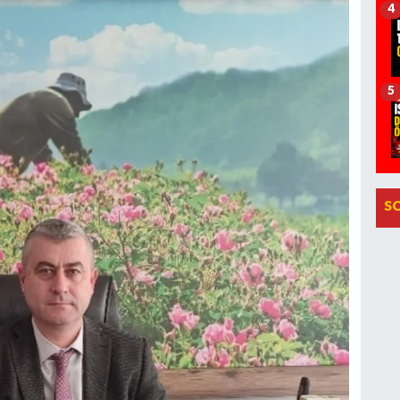
4
5
S