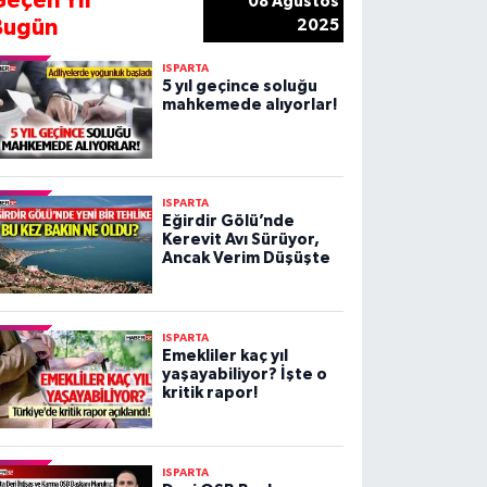
Geçen Yıl
08 Ağustos
Bugün
2025
ISPARTA
5 yıl geçince soluğu
mahkemede alıyorlar!
ISPARTA
Eğirdir Gölü’nde
Kerevit Avı Sürüyor,
Ancak Verim Düşüşte
ISPARTA
Emekliler kaç yıl
yaşayabiliyor? İşte o
kritik rapor!
ISPARTA