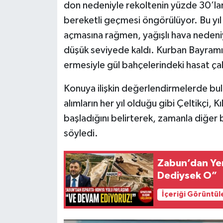
don nedeniyle rekoltenin yüzde 30’lar
bereketli geçmesi öngörülüyor. Bu yıl
Tarihi Yapılarımız
açmasına rağmen, yağışlı hava nedeniyl
Teknoloji
düşük seviyede kaldı. Kurban Bayramı il
ermesiyle gül bahçelerindeki hasat çal
Türkiye
Konuya ilişkin değerlendirmelerde bulu
Yerel
alımların her yıl olduğu gibi Çeltikçi,
başladığını belirterek, zamanla diğer 
İletişim
söyledi.
Künye
Zabun’dan Yen
Dediysek O”
İçeriği Görüntül