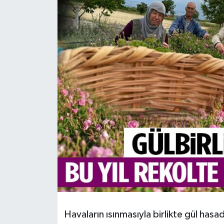
HABERDE İNSAN
İlginç
KÜLTÜR SANAT
MAGAZİN
Oyun
POLİTİKA
RESMİ İLANLAR
SAĞLIK
Havaların ısınmasıyla birlikte gül hasa
Spor