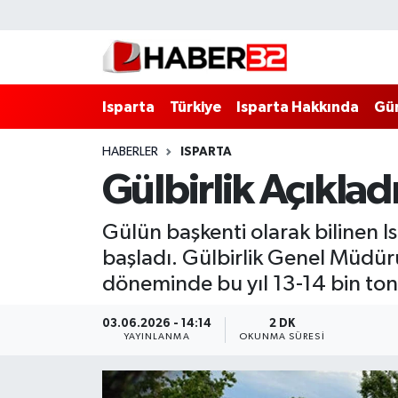
Isparta
Isparta Nöbetçi Eczaneler
Isparta
Türkiye
Isparta Hakkında
Gü
Isparta Hakkında
Isparta Hava Durumu
HABERLER
ISPARTA
Esnaf Diyor ki;
Isparta Trafik Yoğunluk Haritası
Gülbirlik Açıklad
ASAYİŞ
Süper Lig Puan Durumu ve Fikstür
Gülün başkenti olarak bilinen 
BİLİM VE TEKNOLOJİ
Tüm Manşetler
başladı. Gülbirlik Genel Müdü
döneminde bu yıl 13-14 bin ton c
EĞİTİM
Son Dakika Haberleri
03.06.2026 - 14:14
2 DK
GENEL
Haber Arşivi
YAYINLANMA
OKUNMA SÜRESI
Güncel