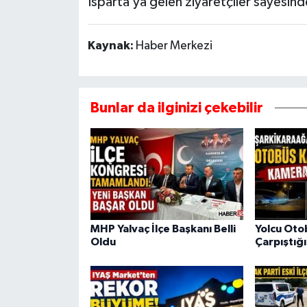
Isparta’ya gelen ziyaretçiler sayesind
Kaynak:
Haber Merkezi
Bunlar da ilginizi çekebilir
MHP Yalvaç İlçe Başkanı Belli
Yolcu Oto
Oldu
Çarpıştığ