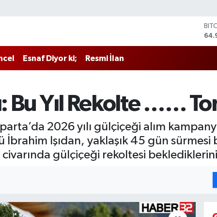
BIT
64.
DO
47,
EU
55,
ncel
Esnaf Diyor ki;
Resmi İlan
STE
64,
GRA
666
ı: Bu Yıl Rekolte …… Ton
BİS
13.
Isparta’da 2026 yılı gülçiçeği alım kampa
rü İbrahim Işıdan, yaklaşık 45 gün sürmes
ivarında gülçiçeği rekoltesi beklediklerini