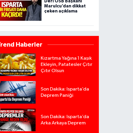
Deri OSB Başkanı
Marulcu’dan dikkat
çeken açıklama
Trend Haberler
Kızartma Yağına 1 Kaşık
Ekleyin, Patatesler Çıtır
Çıtır Olsun
Son Dakika: Isparta’da
Deprem Paniği
Son Dakika: Isparta’da
Arka Arkaya Deprem