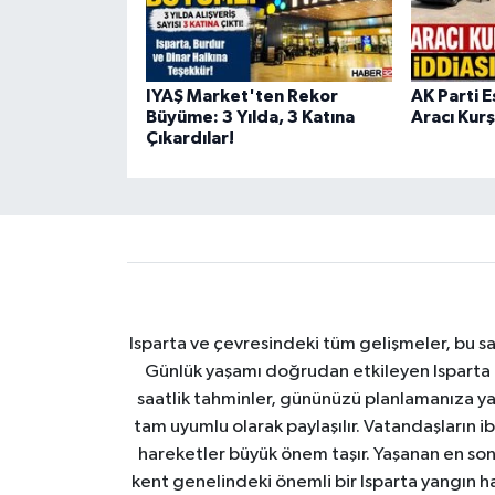
IYAŞ Market'ten Rekor
AK Parti E
Büyüme: 3 Yılda, 3 Katına
Aracı Kurş
Çıkardılar!
Isparta ve çevresindeki tüm gelişmeler, bu sa
Günlük yaşamı doğrudan etkileyen Isparta ha
saatlik tahminler, gününüzü planlamanıza yar
tam uyumlu olarak paylaşılır. Vatandaşların i
hareketler büyük önem taşır. Yaşanan en son I
kent genelindeki önemli bir Isparta yangın h