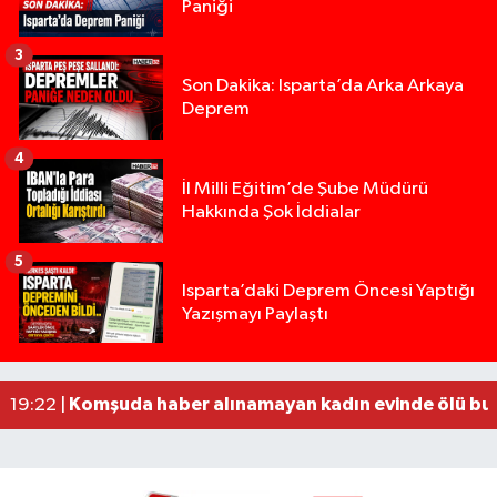
Paniği
3
Son Dakika: Isparta’da Arka Arkaya
Deprem
4
İl Milli Eğitim’de Şube Müdürü
Hakkında Şok İddialar
5
Tur teknesi çalışanlarının birbirine girdiği kavga
12:48 |
Isparta’daki Deprem Öncesi Yaptığı
Yazışmayı Paylaştı
MOTOSİKLETLE ÇARPIŞAN OTOMOBİL GÜL HEYKE
02:26 |
Alzheimer Hastası Adamdan Saatlerdir Haber A
20:12 |
Komşuda haber alınamayan kadın evinde ölü bu
19:22 |
Yığılca'da kardeşler arasındaki silahlı kavgada 
13:00 |