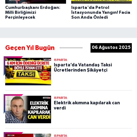
Cumhurbaşkanı Erdoğan:
Isparta'da Petrol
Milli Birliğimizi
İstasyonunda Yangın! Facia
Perçinleyecek
Son Anda Önledi
Geçen Yıl Bugün
06 Ağustos 2025
ISPARTA
Isparta’da Vatandaş Taksi
Ücretlerinden Şikâyetçi
ISPARTA
Elektrik akımına kapılarak can
verdi
ISPARTA