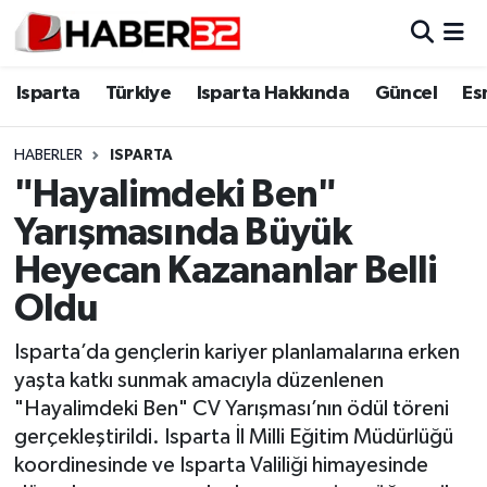
Isparta
Isparta Nöbetçi Eczaneler
Isparta
Türkiye
Isparta Hakkında
Güncel
Es
Isparta Hakkında
Isparta Hava Durumu
HABERLER
ISPARTA
"Hayalimdeki Ben"
Esnaf Diyor ki;
Isparta Trafik Yoğunluk Haritası
Yarışmasında Büyük
ASAYİŞ
Süper Lig Puan Durumu ve Fikstür
Heyecan Kazananlar Belli
Oldu
BİLİM VE TEKNOLOJİ
Tüm Manşetler
Isparta’da gençlerin kariyer planlamalarına erken
EĞİTİM
Son Dakika Haberleri
yaşta katkı sunmak amacıyla düzenlenen
"Hayalimdeki Ben" CV Yarışması’nın ödül töreni
GENEL
Haber Arşivi
gerçekleştirildi. Isparta İl Milli Eğitim Müdürlüğü
koordinesinde ve Isparta Valiliği himayesinde
Güncel