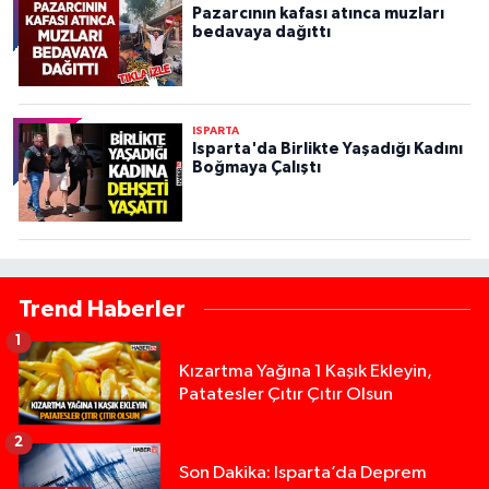
Pazarcının kafası atınca muzları
bedavaya dağıttı
ISPARTA
Isparta'da Birlikte Yaşadığı Kadını
Boğmaya Çalıştı
Trend Haberler
1
Kızartma Yağına 1 Kaşık Ekleyin,
Patatesler Çıtır Çıtır Olsun
2
Son Dakika: Isparta’da Deprem