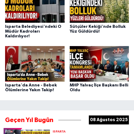
Isparta Belediyesi'ndeki O
Sütçüler Kekiği'nde Bolluk
Müdür Kadroları
Yüz Güldürdü!
Kaldırılıyor!
Isparta'da Anne - Bebek
MHP Yalvaç İlçe Başkanı Belli
Ölümlerine Yakın Takip!
Oldu
Geçen Yıl Bugün
08 Ağustos 2025
ISPARTA