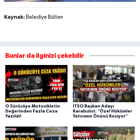
Kaynak:
Belediye Bülten
Bunlar da ilginizi çekebilir
O Sürücüye Motosikletin
ITSO Başkan Adayı
Değerinden Fazla Ceza
Karabulut: "Özel Hükümler
Yazıldı!
Yatırımın Önünü Kesiyor"