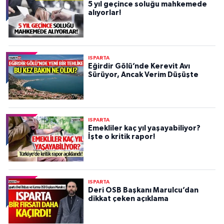
5 yıl geçince soluğu mahkemede
alıyorlar!
ISPARTA
Eğirdir Gölü’nde Kerevit Avı
Sürüyor, Ancak Verim Düşüşte
ISPARTA
Emekliler kaç yıl yaşayabiliyor?
İşte o kritik rapor!
ISPARTA
Deri OSB Başkanı Marulcu’dan
dikkat çeken açıklama