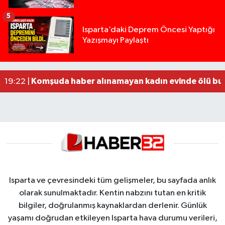
5
Tur teknesi çalışanlarının birbirine girdiği kavga
12:48 |
Isparta’daki Deprem Öncesi Yaptığı
Yazışmayı Paylaştı
MOTOSİKLETLE ÇARPIŞAN OTOMOBİL GÜL HEYKE
02:26 |
Alzheimer Hastası Adamdan Saatlerdir Haber A
20:12 |
Komşuda haber alınamayan kadın evinde ölü bu
19:22 |
Yığılca'da kardeşler arasındaki silahlı kavgada 
13:00 |
Isparta ve çevresindeki tüm gelişmeler, bu sayfada anlık
olarak sunulmaktadır. Kentin nabzını tutan en kritik
bilgiler, doğrulanmış kaynaklardan derlenir. Günlük
yaşamı doğrudan etkileyen Isparta hava durumu verileri,