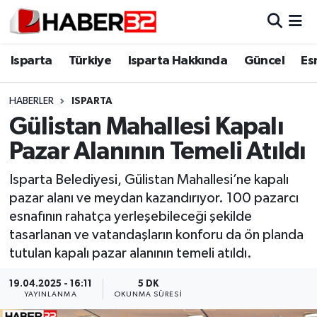
Isparta
Isparta Nöbetçi Eczaneler
Isparta
Türkiye
Isparta Hakkında
Güncel
Es
Isparta Hakkında
Isparta Hava Durumu
HABERLER
ISPARTA
Gülistan Mahallesi Kapalı
Esnaf Diyor ki;
Isparta Trafik Yoğunluk Haritası
Pazar Alanının Temeli Atıldı
ASAYİŞ
Süper Lig Puan Durumu ve Fikstür
Isparta Belediyesi, Gülistan Mahallesi’ne kapalı
pazar alanı ve meydan kazandırıyor. 100 pazarcı
BİLİM VE TEKNOLOJİ
Tüm Manşetler
esnafının rahatça yerleşebileceği şekilde
tasarlanan ve vatandaşların konforu da ön planda
EĞİTİM
Son Dakika Haberleri
tutulan kapalı pazar alanının temeli atıldı.
GENEL
Haber Arşivi
19.04.2025 - 16:11
5 DK
YAYINLANMA
OKUNMA SÜRESI
Güncel