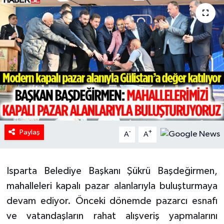
HABERDE İNSAN
İlginç
KÜLTÜR SANAT
MAGAZİN
Oyun
Paylaş
-
+
A
A
POLİTİKA
Isparta Belediye Başkanı Şükrü Başdeğirmen,
RESMİ İLANLAR
mahalleleri kapalı pazar alanlarıyla buluşturmaya
SAĞLIK
devam ediyor. Önceki dönemde pazarcı esnafı
ve vatandaşların rahat alışveriş yapmalarını
Spor