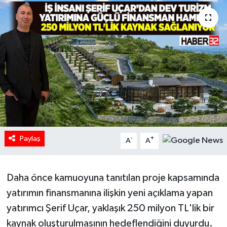
HABERDE İNSAN
İlginç
KÜLTÜR SANAT
MAGAZİN
Oyun
Paylaş
-
+
A
A
POLİTİKA
RESMİ İLANLAR
Daha önce kamuoyuna tanıtılan proje kapsamında
yatırımın finansmanına ilişkin yeni açıklama yapan
SAĞLIK
yatırımcı Şerif Uçar, yaklaşık 250 milyon TL'lik bir
kaynak oluşturulmasının hedeflendiğini duyurdu.
Spor