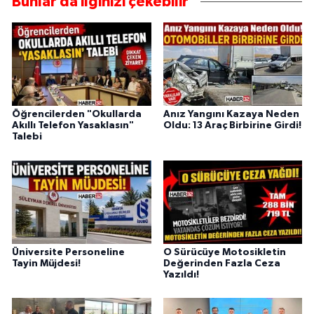
Bunlar da ilginizi çekebilir
Öğrencilerden "Okullarda
Anız Yangını Kazaya Neden
Akıllı Telefon Yasaklasın"
Oldu: 13 Araç Birbirine Girdi!
Talebi
Üniversite Personeline
O Sürücüye Motosikletin
Tayin Müjdesi!
Değerinden Fazla Ceza
Yazıldı!