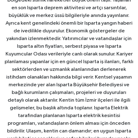
bölgedeki sismik hareketler büyük önem taşır. Yaşanan
en son Isparta deprem aktivitesi ve artçı sarsıntılar,
büyüklük ve merkez üssü bilgileriyle anında yayınlanır.
Ayrıca kent genelindeki önemli bir Isparta yangın haberi
de ivedilikle duyurulur. Ekonomik göstergeler de
yakından izlenmektedir. Yatırımcılar ve vatandaşlar için
Isparta altın fiyatları, serbest piyasa ve Isparta
Kuyumcular Odası verileriyle canlı olarak sunulur. Kariyer
planlaması yapanlar için en güncel Isparta iş ilanları, farklı
sektörlerden ve uzmanlık alanlarından derlenerek
istihdam olanakları hakkında bilgi verir. Kentsel yaşamın
merkezinde yer alan Isparta Büyükşehir Belediyesi ve
bağlı kurumların çalışmaları, projeleri ve duyuruları
detaylı olarak aktarılır. Kentin tüm İzmir ilçeleri ile ilgili
gelişmeler, bu başlık altında toplanır. Isparta Elektrik
tarafından planlanan Isparta elektrik kesintisi
programları, vatandaşların önlem alması için önceden
bildirilir. Ulaşım, kentin can damarıdır; en uygun Isparta