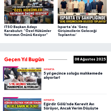
ITSO Başkan Adayı
Isparta'da 'Genç
Karabulut: "Özel Hükümler
Girişimcilerin Geleceği
Yatırımın Önünü Kesiyor"
Toplantısı'
Geçen Yıl Bugün
08 Ağustos 2025
ISPARTA
5 yıl geçince soluğu mahkemede
alıyorlar!
ISPARTA
Eğirdir Gölü’nde Kerevit Avı
Sürüyor, Ancak Verim Düşüşte