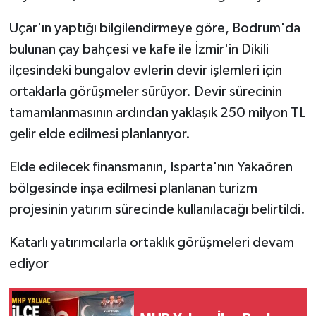
Uçar'ın yaptığı bilgilendirmeye göre, Bodrum'da
Tarihi Yapılarımız
bulunan çay bahçesi ve kafe ile İzmir'in Dikili
Teknoloji
ilçesindeki bungalov evlerin devir işlemleri için
ortaklarla görüşmeler sürüyor. Devir sürecinin
Türkiye
tamamlanmasının ardından yaklaşık 250 milyon TL
gelir elde edilmesi planlanıyor.
Yerel
Elde edilecek finansmanın, Isparta'nın Yakaören
İletişim
bölgesinde inşa edilmesi planlanan turizm
projesinin yatırım sürecinde kullanılacağı belirtildi.
Künye
Katarlı yatırımcılarla ortaklık görüşmeleri devam
ediyor