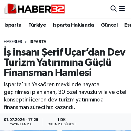
Isparta
Isparta Nöbetçi Eczaneler
Isparta
Türkiye
Isparta Hakkında
Güncel
Es
Isparta Hakkında
Isparta Hava Durumu
HABERLER
ISPARTA
İş insanı Şerif Uçar’dan Dev
Esnaf Diyor ki;
Isparta Trafik Yoğunluk Haritası
Turizm Yatırımına Güçlü
ASAYİŞ
Süper Lig Puan Durumu ve Fikstür
Finansman Hamlesi
BİLİM VE TEKNOLOJİ
Tüm Manşetler
Isparta'nın Yakaören mevkiinde hayata
geçirilmesi planlanan, 30 özel havuzlu villa ve otel
EĞİTİM
Son Dakika Haberleri
konseptini içeren dev turizm yatırımında
finansman süreci hız kazandı.
GENEL
Haber Arşivi
01.07.2026 - 17:25
1 DK
YAYINLANMA
OKUNMA SÜRESI
Güncel