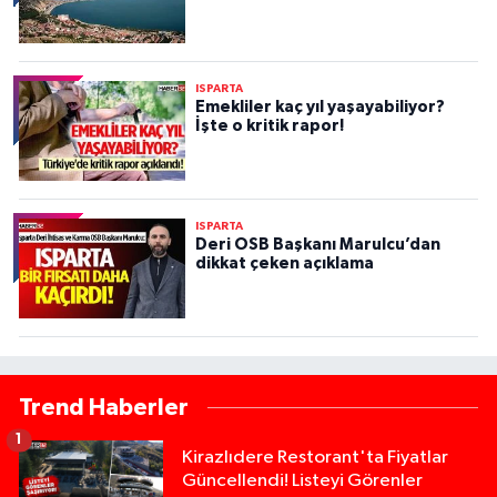
ISPARTA
Emekliler kaç yıl yaşayabiliyor?
İşte o kritik rapor!
ISPARTA
Deri OSB Başkanı Marulcu’dan
dikkat çeken açıklama
Trend Haberler
1
Kirazlıdere Restorant'ta Fiyatlar
Güncellendi! Listeyi Görenler