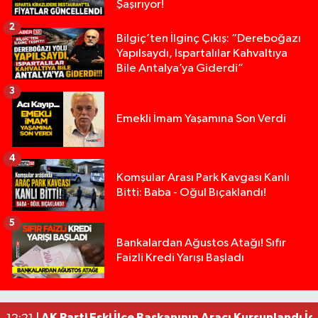
Şaşırıyor!
2
Bilgiç’ten İlginç Çıkış: “Dereboğazı
Yapılsaydı, Ispartalılar Kahvaltıya
Bile Antalya’ya Giderdi”
3
Emekli İmam Yaşamına Son Verdi
4
Komşular Arası Park Kavgası Kanlı
Bitti: Baba - Oğul Bıçaklandı!
5
Anız Yangını Kazaya Neden Oldu: 13 Araç Birbirin
17:18 |
Bankalardan Ağustos Atağı! Sıfır
Faizli Kredi Yarışı Başladı
Alevlere Teslim Olan Gecekondu Kullanılamaz H
17:08 |
Yolcu Otobüsüyle Minibüsün Çarpıştığı Kaza K
13:46 |
Faili meçhul 2 cinayet daha aydınlatıldı
13:19 |
AK Parti Eski İlçe Başkanının Aracı Kurşunlandı İd