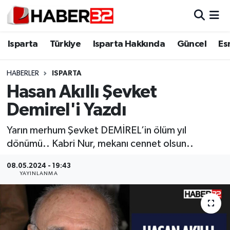
Isparta
Isparta Nöbetçi Eczaneler
Isparta
Türkiye
Isparta Hakkında
Güncel
Es
Isparta Hakkında
Isparta Hava Durumu
HABERLER
ISPARTA
Hasan Akıllı Şevket
Esnaf Diyor ki;
Isparta Trafik Yoğunluk Haritası
Demirel'i Yazdı
ASAYİŞ
Süper Lig Puan Durumu ve Fikstür
Yarın merhum Şevket DEMİREL’in ölüm yıl
dönümü.. Kabri Nur, mekanı cennet olsun..
BİLİM VE TEKNOLOJİ
Tüm Manşetler
08.05.2024 - 19:43
EĞİTİM
Son Dakika Haberleri
YAYINLANMA
GENEL
Haber Arşivi
Güncel