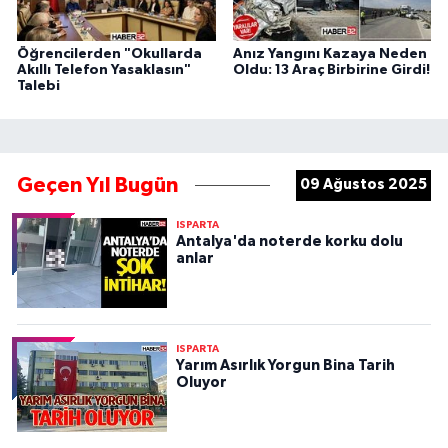
Öğrencilerden "Okullarda
Anız Yangını Kazaya Neden
Akıllı Telefon Yasaklasın"
Oldu: 13 Araç Birbirine Girdi!
Talebi
Geçen Yıl Bugün
09 Ağustos 2025
ISPARTA
Antalya'da noterde korku dolu
anlar
ISPARTA
Yarım Asırlık Yorgun Bina Tarih
Oluyor