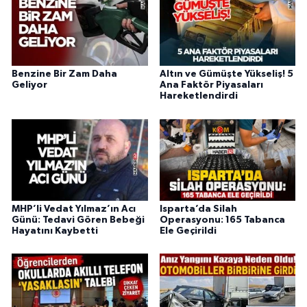
Benzine Bir Zam Daha
Altın ve Gümüşte Yükseliş! 5
Geliyor
Ana Faktör Piyasaları
Hareketlendirdi
MHP’li Vedat Yılmaz’ın Acı
Isparta’da Silah
Günü: Tedavi Gören Bebeği
Operasyonu: 165 Tabanca
Hayatını Kaybetti
Ele Geçirildi