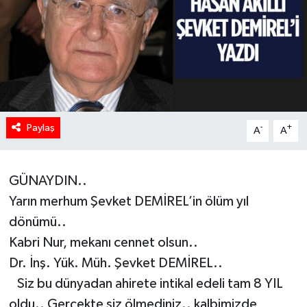
HABERDE İNSAN
İlginç
KÜLTÜR SANAT
Paylaş
MAGAZİN
-
+
A
A
Oyun
GÜNAYDIN..
POLİTİKA
Yarın merhum Şevket DEMİREL’in ölüm yıl
dönümü..
RESMİ İLANLAR
Kabri Nur, mekanı cennet olsun..
Dr. İnş. Yük. Müh. Şevket DEMİREL..
SAĞLIK
Siz bu dünyadan ahirete intikal edeli tam 8 YIL
oldu.. Gerçekte siz ölmediniz.. kalbimizde
Spor