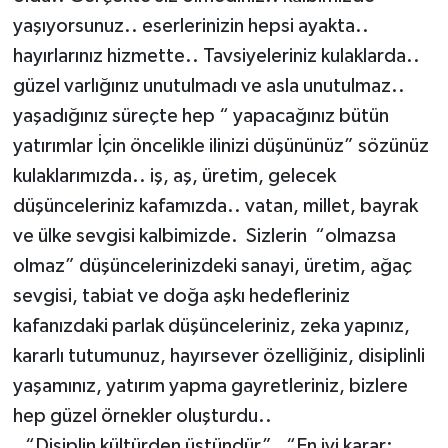
yaşıyorsunuz.. eserlerinizin hepsi ayakta..
Tarihi Yapılarımız
hayırlarınız hizmette.. Tavsiyeleriniz kulaklarda..
güzel varlığınız unutulmadı ve asla unutulmaz..
Teknoloji
yaşadığınız süreçte hep “ yapacağınız bütün
yatırımlar İçin öncelikle ilinizi düşününüz” sözünüz
Türkiye
kulaklarımızda.. iş, aş, üretim, gelecek
Yerel
düşünceleriniz kafamızda.. vatan, millet, bayrak
ve ülke sevgisi kalbimizde. Sizlerin “olmazsa
İletişim
olmaz” düşüncelerinizdeki sanayi, üretim, ağaç
sevgisi, tabiat ve doğa aşkı hedefleriniz
Künye
kafanızdaki parlak düşünceleriniz, zeka yapınız,
kararlı tutumunuz, hayırsever özelliğiniz, disiplinli
yaşamınız, yatırım yapma gayretleriniz, bizlere
hep güzel örnekler oluşturdu..
“Disiplin kültürden üstündür” , “En iyi karar;