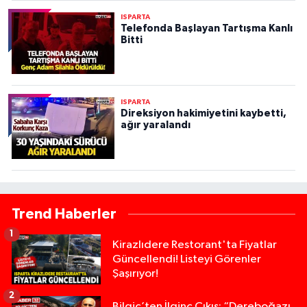
ISPARTA
Telefonda Başlayan Tartışma Kanlı
Bitti
ISPARTA
Direksiyon hakimiyetini kaybetti,
ağır yaralandı
Trend Haberler
1
Kirazlıdere Restorant'ta Fiyatlar
Güncellendi! Listeyi Görenler
Şaşırıyor!
2
Bilgiç’ten İlginç Çıkış: “Dereboğazı