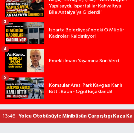
Yapılsaydı, Ispartalılar Kahvaltıya
Bile Antalya’ya Giderdi”
3
Isparta Belediyesi'ndeki O Müdür
Kadroları Kaldırılıyor!
4
Emekli İmam Yaşamına Son Verdi
5
Isparta’da Silah Operasyonu: 165 Tabanca Ele Ge
19:36 |
Komşular Arası Park Kavgası Kanlı
Bitti: Baba - Oğul Bıçaklandı!
Anız Yangını Kazaya Neden Oldu: 13 Araç Birbirin
17:18 |
Alevlere Teslim Olan Gecekondu Kullanılamaz H
17:08 |
Alevlere teslim olan gecekondu kullanılamaz hal
13:48 |
Yolcu Otobüsüyle Minibüsün Çarpıştığı Kaza K
13:46 |