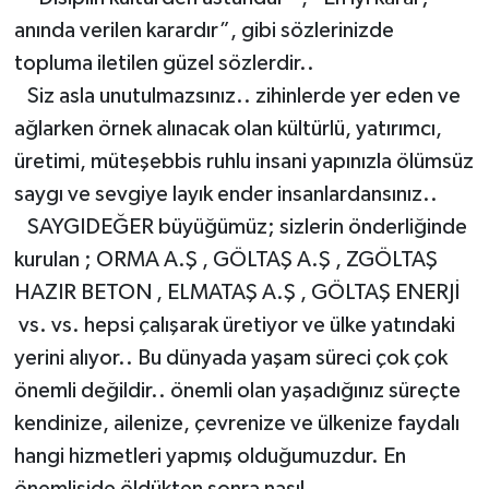
anında verilen karardır”, gibi sözlerinizde
topluma iletilen güzel sözlerdir..
Siz asla unutulmazsınız.. zihinlerde yer eden ve
ağlarken örnek alınacak olan kültürlü, yatırımcı,
üretimi, müteşebbis ruhlu insani yapınızla ölümsüz
saygı ve sevgiye layık ender insanlardansınız..
SAYGIDEĞER büyüğümüz; sizlerin önderliğinde
kurulan ; ORMA A.Ş , GÖLTAŞ A.Ş , ZGÖLTAŞ
HAZIR BETON , ELMATAŞ A.Ş , GÖLTAŞ ENERJİ
vs. vs. hepsi çalışarak üretiyor ve ülke yatındaki
yerini alıyor.. Bu dünyada yaşam süreci çok çok
önemli değildir.. önemli olan yaşadığınız süreçte
kendinize, ailenize, çevrenize ve ülkenize faydalı
hangi hizmetleri yapmış olduğumuzdur. En
önemliside öldükten sonra nasıl