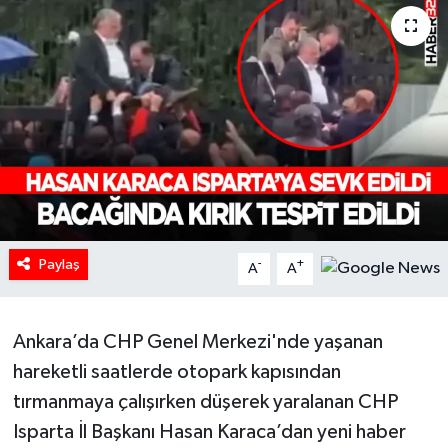
HABERDE İNSAN
İlginç
KÜLTÜR SANAT
MAGAZİN
Oyun
Paylaş
-
+
A
A
POLİTİKA
Ankara’da CHP Genel Merkezi'nde yaşanan
RESMİ İLANLAR
hareketli saatlerde otopark kapısından
SAĞLIK
tırmanmaya çalışırken düşerek yaralanan CHP
Isparta İl Başkanı Hasan Karaca’dan yeni haber
Spor