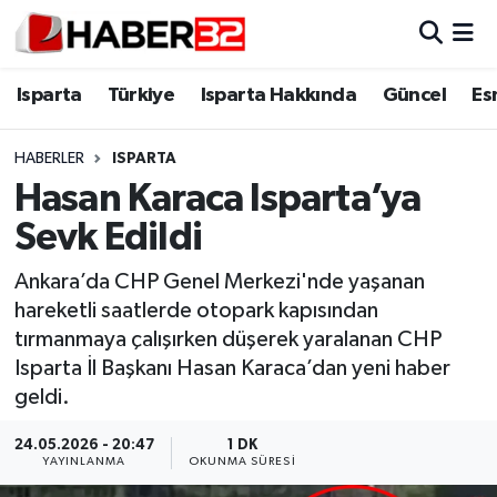
Isparta
Isparta Nöbetçi Eczaneler
Isparta
Türkiye
Isparta Hakkında
Güncel
Es
Isparta Hakkında
Isparta Hava Durumu
HABERLER
ISPARTA
Hasan Karaca Isparta’ya
Esnaf Diyor ki;
Isparta Trafik Yoğunluk Haritası
Sevk Edildi
ASAYİŞ
Süper Lig Puan Durumu ve Fikstür
Ankara’da CHP Genel Merkezi'nde yaşanan
hareketli saatlerde otopark kapısından
BİLİM VE TEKNOLOJİ
Tüm Manşetler
tırmanmaya çalışırken düşerek yaralanan CHP
Isparta İl Başkanı Hasan Karaca’dan yeni haber
EĞİTİM
Son Dakika Haberleri
geldi.
GENEL
Haber Arşivi
24.05.2026 - 20:47
1 DK
YAYINLANMA
OKUNMA SÜRESI
Güncel