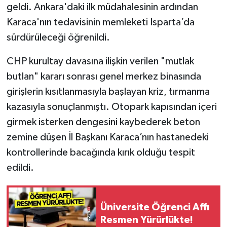
geldi. Ankara'daki ilk müdahalesinin ardından
Karaca'nın tedavisinin memleketi Isparta’da
Tarihi Yapılarımız
sürdürüleceği öğrenildi.
Teknoloji
CHP kurultay davasına ilişkin verilen "mutlak
Türkiye
butlan" kararı sonrası genel merkez binasında
girişlerin kısıtlanmasıyla başlayan kriz, tırmanma
Yerel
kazasıyla sonuçlanmıştı. Otopark kapısından içeri
girmek isterken dengesini kaybederek beton
İletişim
zemine düşen İl Başkanı Karaca’nın hastanedeki
kontrollerinde bacağında kırık olduğu tespit
Künye
edildi.
Üniversite Öğrenci Affı
Resmen Yürürlükte!