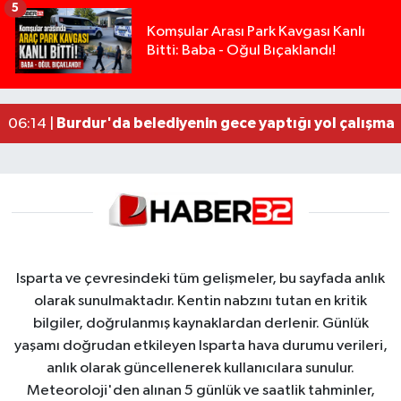
5
Tarsus'taki silahlı kavgada ölü sayısı 2'ye yükse
13:48 |
Komşular Arası Park Kavgası Kanlı
Bitti: Baba - Oğul Bıçaklandı!
Tarsus'ta silahlı kavga: Kuzenlerden biri öldü, d
09:47 |
Yasal sınırın yaklaşık 10 katı alkollü çıkan sürüc
09:44 |
Milyonluk miras kavgasında anne-kız yüzleşti: 
09:43 |
Burdur'da belediyenin gece yaptığı yol çalışmas
06:14 |
Isparta ve çevresindeki tüm gelişmeler, bu sayfada anlık
olarak sunulmaktadır. Kentin nabzını tutan en kritik
bilgiler, doğrulanmış kaynaklardan derlenir. Günlük
yaşamı doğrudan etkileyen Isparta hava durumu verileri,
anlık olarak güncellenerek kullanıcılara sunulur.
Meteoroloji'den alınan 5 günlük ve saatlik tahminler,