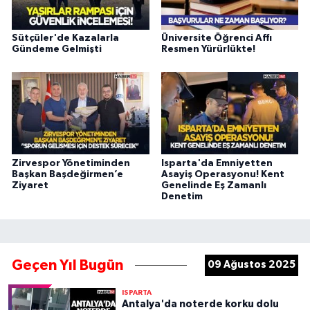
Sütçüler'de Kazalarla
Üniversite Öğrenci Affı
Gündeme Gelmişti
Resmen Yürürlükte!
Zirvespor Yönetiminden
Isparta'da Emniyetten
Başkan Başdeğirmen’e
Asayiş Operasyonu! Kent
Ziyaret
Genelinde Eş Zamanlı
Denetim
Geçen Yıl Bugün
09 Ağustos 2025
ISPARTA
Antalya'da noterde korku dolu