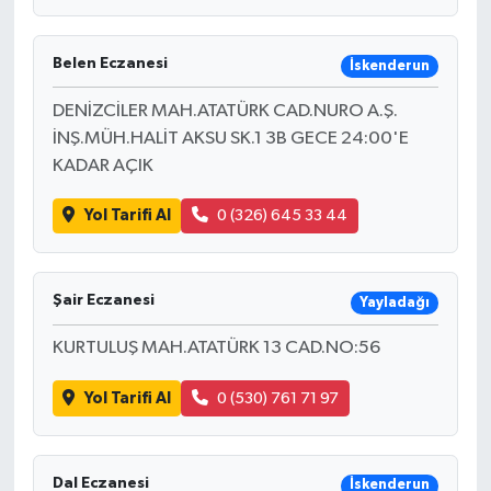
Belen Eczanesi
İskenderun
DENİZCİLER MAH.ATATÜRK CAD.NURO A.Ş.
İNŞ.MÜH.HALİT AKSU SK.1 3B GECE 24:00'E
KADAR AÇIK
Yol Tarifi Al
0 (326) 645 33 44
Şair Eczanesi
Yayladağı
KURTULUŞ MAH.ATATÜRK 13 CAD.NO:56
Yol Tarifi Al
0 (530) 761 71 97
Dal Eczanesi
İskenderun