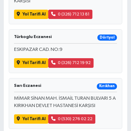
KARŞISI
Yol Tarifi Al
0 (326) 712 13 81
Türkoglu Eczanesi
Dörtyol
ESKIPAZAR CAD. NO:9
Yol Tarifi Al
0 (326) 712 19 92
Sarı Eczanesi
Kırıkhan
MİMAR SİNAN MAH. İSMAİL TURAN BULVARI 5 A
KIRIKHAN DEVLET HASTANESİ KARŞISI
Yol Tarifi Al
0 (530) 276 02 22