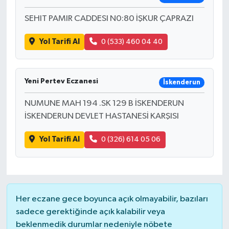
SEHIT PAMIR CADDESI N0:80 İŞKUR ÇAPRAZI
Yol Tarifi Al
0 (533) 460 04 40
Yeni Pertev Eczanesi
İskenderun
NUMUNE MAH 194 .SK 129 B İSKENDERUN
İSKENDERUN DEVLET HASTANESİ KARŞISI
Yol Tarifi Al
0 (326) 614 05 06
Her eczane gece boyunca açık olmayabilir, bazıları
sadece gerektiğinde açık kalabilir veya
beklenmedik durumlar nedeniyle nöbete