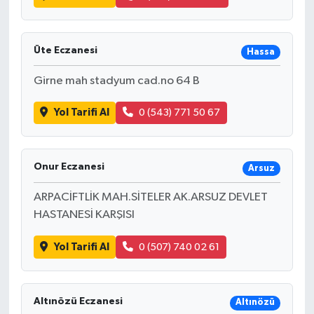
Üte Eczanesi
Hassa
Girne mah stadyum cad.no 64 B
Yol Tarifi Al
0 (543) 771 50 67
Onur Eczanesi
Arsuz
ARPACİFTLİK MAH.SİTELER AK.ARSUZ DEVLET
HASTANESİ KARŞISI
Yol Tarifi Al
0 (507) 740 02 61
Altınözü Eczanesi
Altınözü