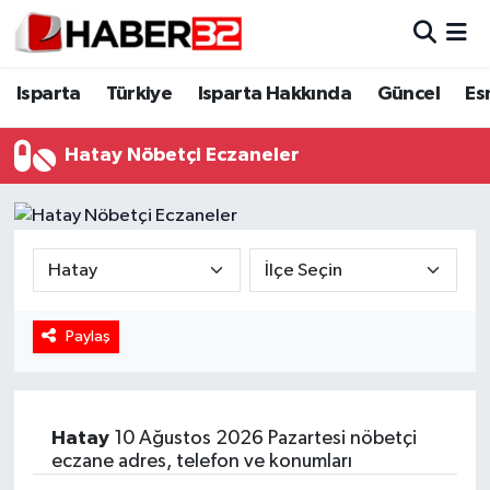
Isparta
Isparta Nöbetçi Eczaneler
Isparta
Türkiye
Isparta Hakkında
Güncel
Es
Isparta Hakkında
Isparta Hava Durumu
Hatay Nöbetçi Eczaneler
Esnaf Diyor ki;
Isparta Trafik Yoğunluk Haritası
ASAYİŞ
Süper Lig Puan Durumu ve Fikstür
BİLİM VE TEKNOLOJİ
Tüm Manşetler
Paylaş
EĞİTİM
Son Dakika Haberleri
GENEL
Haber Arşivi
Hatay
10 Ağustos 2026 Pazartesi nöbetçi
eczane adres, telefon ve konumları
Güncel