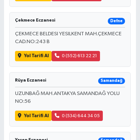
Çekmece Eczanesi
Defne
ÇEKMECE BELDESI YESILKENT MAH.ÇEKMECE
CAD.NO:243 B
Yol Tarifi Al
0 (552) 613 22 21
Rüya Eczanesi
Samandağ
UZUNBAĞ MAH.ANTAKYA SAMANDAĞ YOLU
NO:56
Yol Tarifi Al
0 (534) 644 34 05
Yaren Eczanesi