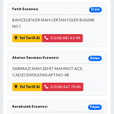
Fatıh Eczanesi
Erzin
BAHÇELIEVLER MAH.I.ERTAN YÜLEK BULVARI
N0:1
Yol Tarifi Al
0 (326) 681 44 99
Akatan Sarımazı Eczanesi
Belen
SARIMAZI MAH.ŞEHİT MAHMUT AÇIL
CAD.ECEMSULTAN APT.NO:4B
Yol Tarifi Al
0 (326) 447 70 00
Karabulak Eczanesi
Payas