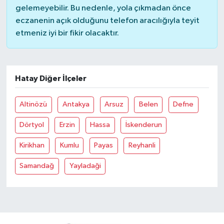
gelemeyebilir. Bu nedenle, yola çıkmadan önce
eczanenin açık olduğunu telefon aracılığıyla teyit
etmeniz iyi bir fikir olacaktır.
Hatay Diğer İlçeler
Altinözü
Antakya
Arsuz
Belen
Defne
Dörtyol
Erzin
Hassa
İskenderun
Kirikhan
Kumlu
Payas
Reyhanli
Samandağ
Yayladaği