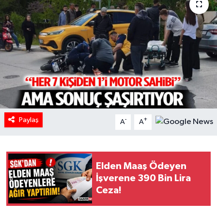
HABERDE İNSAN
İlginç
KÜLTÜR SANAT
MAGAZİN
Oyun
Paylaş
-
+
A
A
POLİTİKA
RESMİ İLANLAR
Elden Maaş Ödeyen
İşverene 390 Bin Lira
Ceza!
SAĞLIK
Spor