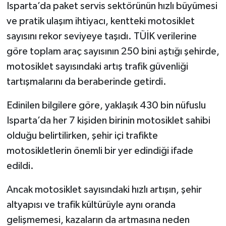
Isparta’da paket servis sektörünün hızlı büyümesi
ve pratik ulaşım ihtiyacı, kentteki motosiklet
Tarihi Yapılarımız
sayısını rekor seviyeye taşıdı. TÜİK verilerine
Teknoloji
göre toplam araç sayısının 250 bini aştığı şehirde,
motosiklet sayısındaki artış trafik güvenliği
Türkiye
tartışmalarını da beraberinde getirdi.
Yerel
Edinilen bilgilere göre, yaklaşık 430 bin nüfuslu
Isparta’da her 7 kişiden birinin motosiklet sahibi
İletişim
olduğu belirtilirken, şehir içi trafikte
motosikletlerin önemli bir yer edindiği ifade
Künye
edildi.
Ancak motosiklet sayısındaki hızlı artışın, şehir
altyapısı ve trafik kültürüyle aynı oranda
gelişmemesi, kazaların da artmasına neden