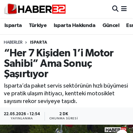
Isparta
Isparta Nöbetçi Eczaneler
Isparta
Türkiye
Isparta Hakkında
Güncel
Es
Isparta Hakkında
Isparta Hava Durumu
HABERLER
ISPARTA
“Her 7 Kişiden 1’i Motor
Esnaf Diyor ki;
Isparta Trafik Yoğunluk Haritası
Sahibi” Ama Sonuç
ASAYİŞ
Süper Lig Puan Durumu ve Fikstür
Şaşırtıyor
BİLİM VE TEKNOLOJİ
Tüm Manşetler
Isparta’da paket servis sektörünün hızlı büyümesi
ve pratik ulaşım ihtiyacı, kentteki motosiklet
EĞİTİM
Son Dakika Haberleri
sayısını rekor seviyeye taşıdı.
GENEL
Haber Arşivi
22.05.2026 - 12:54
2 DK
YAYINLANMA
OKUNMA SÜRESI
Güncel