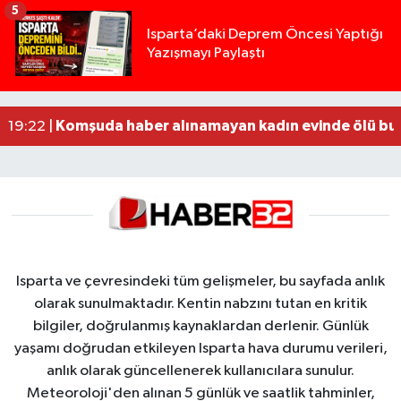
5
Yığılca'da kardeşler arasındaki silahlı kavgada 
13:00 |
Isparta’daki Deprem Öncesi Yaptığı
Yazışmayı Paylaştı
Tur teknesi çalışanlarının birbirine girdiği kavga
12:48 |
MOTOSİKLETLE ÇARPIŞAN OTOMOBİL GÜL HEYKE
02:26 |
Alzheimer Hastası Adamdan Saatlerdir Haber A
20:12 |
Komşuda haber alınamayan kadın evinde ölü bu
19:22 |
Isparta ve çevresindeki tüm gelişmeler, bu sayfada anlık
olarak sunulmaktadır. Kentin nabzını tutan en kritik
bilgiler, doğrulanmış kaynaklardan derlenir. Günlük
yaşamı doğrudan etkileyen Isparta hava durumu verileri,
anlık olarak güncellenerek kullanıcılara sunulur.
Meteoroloji'den alınan 5 günlük ve saatlik tahminler,