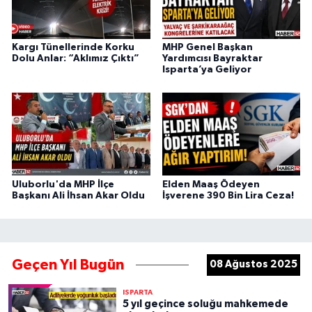
Kargı Tünellerinde Korku
MHP Genel Başkan
Dolu Anlar: “Aklımız Çıktı”
Yardımcısı Bayraktar
Isparta’ya Geliyor
Uluborlu'da MHP İlçe
Elden Maaş Ödeyen
Başkanı Ali İhsan Akar Oldu
İşverene 390 Bin Lira Ceza!
Geçen Yıl Bugün
08 Ağustos 2025
ISPARTA
5 yıl geçince soluğu mahkemede