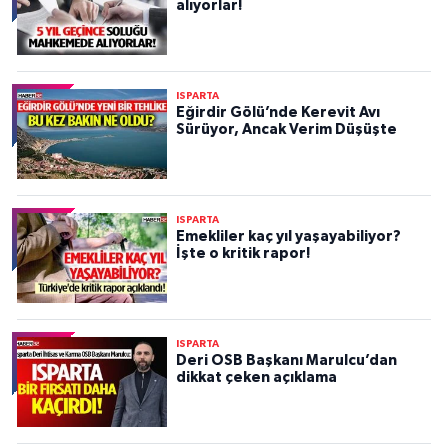
alıyorlar!
ISPARTA
Eğirdir Gölü’nde Kerevit Avı
Sürüyor, Ancak Verim Düşüşte
ISPARTA
Emekliler kaç yıl yaşayabiliyor?
İşte o kritik rapor!
ISPARTA
Deri OSB Başkanı Marulcu’dan
dikkat çeken açıklama