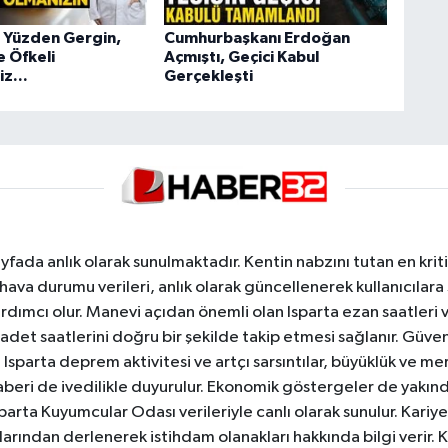
u Yüzden Gergin,
Cumhurbaşkanı Erdoğan
e Öfkeli
Açmıştı, Geçici Kabul
iz...
Gerçekleşti
yfada anlık olarak sunulmaktadır. Kentin nabzını tutan en kriti
va durumu verileri, anlık olarak güncellenerek kullanıcılara
dımcı olur. Manevi açıdan önemli olan Isparta ezan saatleri ve
badet saatlerini doğru bir şekilde takip etmesi sağlanır. Güven
sparta deprem aktivitesi ve artçı sarsıntılar, büyüklük ve merk
aberi de ivedilikle duyurulur. Ekonomik göstergeler de yakınd
 Isparta Kuyumcular Odası verileriyle canlı olarak sunulur. Kariy
anlarından derlenerek istihdam olanakları hakkında bilgi verir