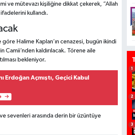
i ve mütevazı kişiliğine dikkat çekerek, “Allah
fadelerini kullandı.
acak
e göre Halime Kaplan’ın cenazesi, bugün ikindi
 Camii’nden kaldırılacak. Törene aile
atılması bekleniyor.
1
 Erdoğan Açmıştı, Geçici Kabul
e
2
 ve sevenleri arasında derin bir üzüntüye
3