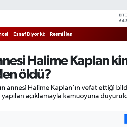
BIT
64.
DO
47,
ncel
Esnaf Diyor ki;
Resmi İlan
EU
55,
STE
64,
annesi Halime Kaplan ki
GRA
657
den öldü?
BİS
13.
n annesi Halime Kaplan’ın vefat ettiği bildi
 yapılan açıklamayla kamuoyuna duyuruldu