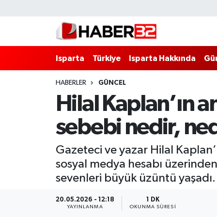
Isparta
Isparta Nöbetçi Eczaneler
Isparta
Türkiye
Isparta Hakkında
Gü
Isparta Hakkında
Isparta Hava Durumu
HABERLER
GÜNCEL
Esnaf Diyor ki;
Isparta Trafik Yoğunluk Haritası
Hilal Kaplan’ın 
ASAYİŞ
Süper Lig Puan Durumu ve Fikstür
sebebi nedir, ne
BİLİM VE TEKNOLOJİ
Tüm Manşetler
Gazeteci ve yazar Hilal Kaplan’ı
EĞİTİM
Son Dakika Haberleri
sosyal medya hesabı üzerinden
sevenleri büyük üzüntü yaşadı.
GENEL
Haber Arşivi
20.05.2026 - 12:18
1 DK
YAYINLANMA
OKUNMA SÜRESI
Güncel