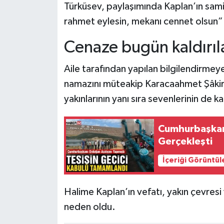
Türküsev, paylaşımında Kaplan’ın samim
rahmet eylesin, mekanı cennet olsun” i
Tarihi Yapılarımız
Cenaze bugün kaldırıl
Teknoloji
Aile tarafından yapılan bilgilendirmey
Türkiye
namazını müteakip Karacaahmet Şâkirin
yakınlarının yanı sıra sevenlerinin de k
Yerel
İletişim
Cumhurbaşkanı
Gerçekleşti
Künye
İçeriği Görüntül
Halime Kaplan’ın vefatı, yakın çevresi
neden oldu.