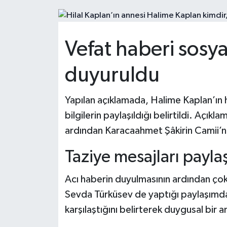
HABERDE İNSAN
Vefat haberi sos
İlginç
duyuruldu
KÜLTÜR SANAT
MAGAZİN
Yapılan açıklamada, Halime Kaplan’ın h
bilgilerin paylaşıldığı belirtildi. Açı
Oyun
ardından Karacaahmet Şâkirin Camii’nde
POLİTİKA
Taziye mesajları paylaş
RESMİ İLANLAR
Acı haberin duyulmasının ardından çok 
Sevda Türküsev de yaptığı paylaşımda 
SAĞLIK
karşılaştığını belirterek duygusal bir an
Spor