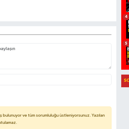
4
5
S
ş bulunuyor ve tüm sorumluluğu üstleniyorsunuz. Yazılan
utulamaz.