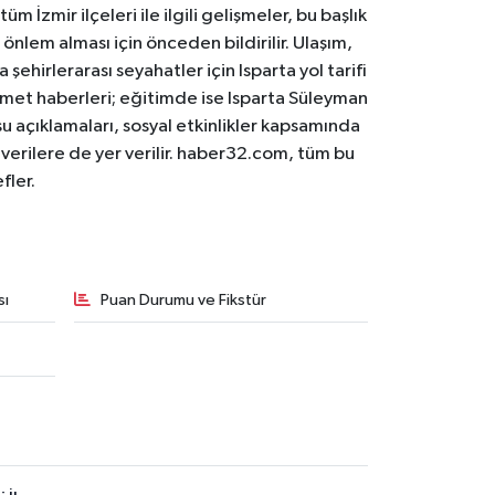
m İzmir ilçeleri ile ilgili gelişmeler, bu başlık
 önlem alması için önceden bildirilir. Ulaşım,
 şehirlerarası seyahatler için Isparta yol tarifi
 hizmet haberleri; eğitimde ise Isparta Süleyman
osu açıklamaları, sosyal etkinlikler kapsamında
n verilere de yer verilir. haber32.com, tüm bu
fler.
sı
Puan Durumu ve Fikstür