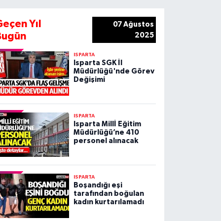
Geçen Yıl
07 Ağustos
Bugün
2025
ISPARTA
Isparta SGK İl
Müdürlüğü'nde Görev
Değişimi
ISPARTA
Isparta Millİ Eğitim
Müdürlüğü’ne 410
personel alınacak
ISPARTA
Boşandığı eşi
tarafından boğulan
kadın kurtarılamadı