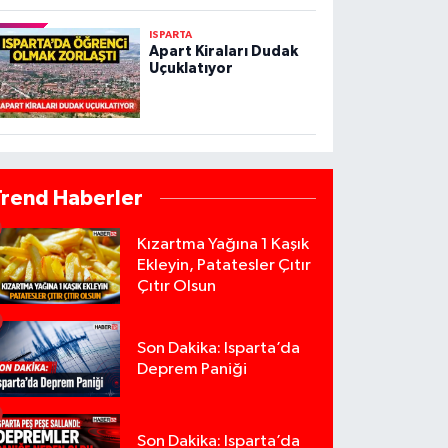
ISPARTA
Apart Kiraları Dudak
Uçuklatıyor
Trend Haberler
Kızartma Yağına 1 Kaşık
Ekleyin, Patatesler Çıtır
Çıtır Olsun
Son Dakika: Isparta’da
Deprem Paniği
Son Dakika: Isparta’da