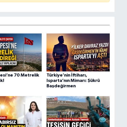
esi’ne 70 Metrelik
Türkiye’nin İftiharı,
k!
Isparta’nın Mimarı: Şükrü
Başdeğirmen