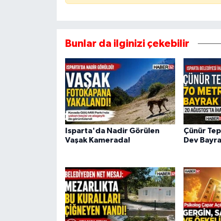
Bunlar da ilginizi çekebilir
Isparta'da Nadir Görülen
Çünür Tep
Vaşak Kamerada!
Dev Bayra