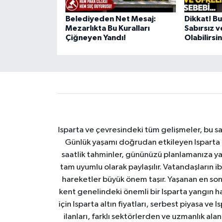
Belediyeden Net Mesaj:
Dikkat! B
Mezarlıkta Bu Kuralları
Sabırsız v
Çiğneyen Yandı!
Olabilirsin
Isparta ve çevresindeki tüm gelişmeler, bu sa
Günlük yaşamı doğrudan etkileyen Isparta ha
saatlik tahminler, gününüzü planlamanıza yar
tam uyumlu olarak paylaşılır. Vatandaşların i
hareketler büyük önem taşır. Yaşanan en son I
kent genelindeki önemli bir Isparta yangın h
için Isparta altın fiyatları, serbest piyasa ve
ilanları, farklı sektörlerden ve uzmanlık al