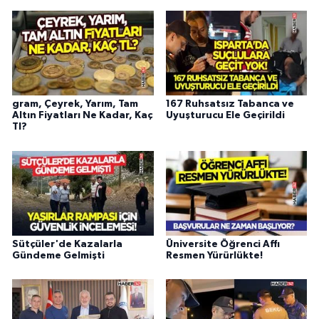
gram, Çeyrek, Yarım, Tam
167 Ruhsatsız Tabanca ve
Altın Fiyatları Ne Kadar, Kaç
Uyuşturucu Ele Geçirildi
Tl?
Sütçüler'de Kazalarla
Üniversite Öğrenci Affı
Gündeme Gelmişti
Resmen Yürürlükte!