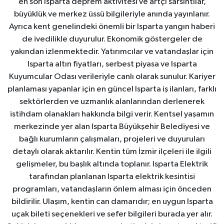
en son Isparta deprem aktivitesi ve artçı sarsıntılar,
büyüklük ve merkez üssü bilgileriyle anında yayınlanır.
Ayrıca kent genelindeki önemli bir Isparta yangın haberi
de ivedilikle duyurulur. Ekonomik göstergeler de
yakından izlenmektedir. Yatırımcılar ve vatandaşlar için
Isparta altın fiyatları, serbest piyasa ve Isparta
Kuyumcular Odası verileriyle canlı olarak sunulur. Kariyer
planlaması yapanlar için en güncel Isparta iş ilanları, farklı
sektörlerden ve uzmanlık alanlarından derlenerek
istihdam olanakları hakkında bilgi verir. Kentsel yaşamın
merkezinde yer alan Isparta Büyükşehir Belediyesi ve
bağlı kurumların çalışmaları, projeleri ve duyuruları
detaylı olarak aktarılır. Kentin tüm İzmir ilçeleri ile ilgili
gelişmeler, bu başlık altında toplanır. Isparta Elektrik
tarafından planlanan Isparta elektrik kesintisi
programları, vatandaşların önlem alması için önceden
bildirilir. Ulaşım, kentin can damarıdır; en uygun Isparta
uçak bileti seçenekleri ve sefer bilgileri burada yer alır.