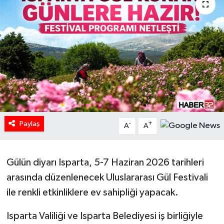
HABERDE İNSAN
İlginç
KÜLTÜR SANAT
MAGAZİN
Oyun
Paylaş
-
+
A
A
POLİTİKA
Gülün diyarı Isparta, 5-7 Haziran 2026 tarihleri
RESMİ İLANLAR
arasında düzenlenecek Uluslararası Gül Festivali
ile renkli etkinliklere ev sahipliği yapacak.
SAĞLIK
Isparta Valiliği ve Isparta Belediyesi iş birliğiyle
Spor