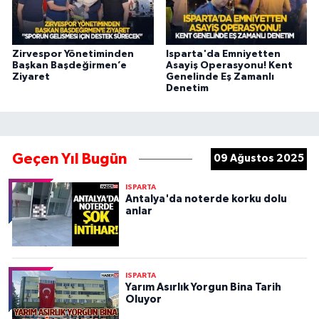
Zirvespor Yönetiminden
Isparta'da Emniyetten
Başkan Başdeğirmen’e
Asayiş Operasyonu! Kent
Ziyaret
Genelinde Eş Zamanlı
Denetim
Geçen Yıl Bugün
09 Ağustos 2025
ISPARTA
Antalya'da noterde korku dolu
anlar
ISPARTA
Yarım Asırlık Yorgun Bina Tarih
Oluyor