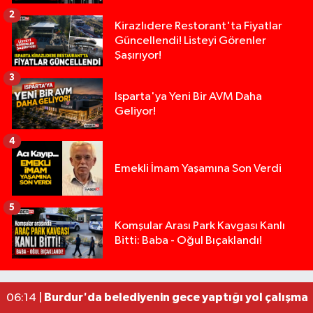
2
Kirazlıdere Restorant'ta Fiyatlar
Güncellendi! Listeyi Görenler
Şaşırıyor!
3
Isparta'ya Yeni Bir AVM Daha
Geliyor!
4
Emekli İmam Yaşamına Son Verdi
5
Tarsus'taki silahlı kavgada ölü sayısı 2'ye yükse
13:48 |
Komşular Arası Park Kavgası Kanlı
Bitti: Baba - Oğul Bıçaklandı!
Tarsus'ta silahlı kavga: Kuzenlerden biri öldü, d
09:47 |
Yasal sınırın yaklaşık 10 katı alkollü çıkan sürüc
09:44 |
Milyonluk miras kavgasında anne-kız yüzleşti: 
09:43 |
Burdur'da belediyenin gece yaptığı yol çalışmas
06:14 |