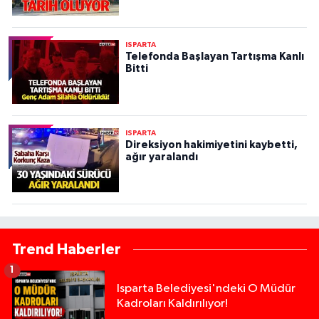
ISPARTA
Telefonda Başlayan Tartışma Kanlı
Bitti
ISPARTA
Direksiyon hakimiyetini kaybetti,
ağır yaralandı
Trend Haberler
1
Isparta Belediyesi'ndeki O Müdür
Kadroları Kaldırılıyor!