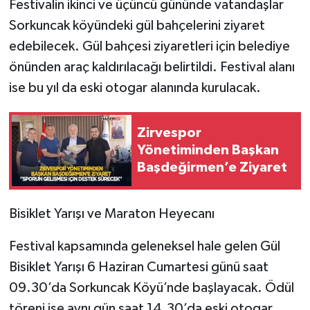
Festivalin ikinci ve üçüncü gününde vatandaşlar
Sorkuncak köyündeki gül bahçelerini ziyaret
edebilecek. Gül bahçesi ziyaretleri için belediye
önünden araç kaldırılacağı belirtildi. Festival alanı
ise bu yıl da eski otogar alanında kurulacak.
Zirvespor
Yönetiminden Başkan
Başdeğirmen’e Ziyaret
Bisiklet Yarışı ve Maraton Heyecanı
Festival kapsamında geleneksel hale gelen Gül
Bisiklet Yarışı 6 Haziran Cumartesi günü saat
09.30’da Sorkuncak Köyü’nde başlayacak. Ödül
töreni ise aynı gün saat 14.30’da eski otogar