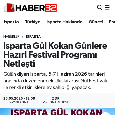
Isparta
Isparta Nöbetçi Eczaneler
Isparta
Türkiye
Isparta Hakkında
Güncel
Es
Isparta Hakkında
Isparta Hava Durumu
HABERLER
ISPARTA
Isparta Gül Kokan Günlere
Esnaf Diyor ki;
Isparta Trafik Yoğunluk Haritası
Hazır! Festival Programı
ASAYİŞ
Süper Lig Puan Durumu ve Fikstür
Netleşti
BİLİM VE TEKNOLOJİ
Tüm Manşetler
Gülün diyarı Isparta, 5-7 Haziran 2026 tarihleri
arasında düzenlenecek Uluslararası Gül Festivali
EĞİTİM
Son Dakika Haberleri
ile renkli etkinliklere ev sahipliği yapacak.
GENEL
Haber Arşivi
20.05.2026 - 12:09
2 DK
YAYINLANMA
OKUNMA SÜRESI
Güncel