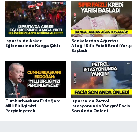
Isparta'da Asker
Bankalardan Ağustos
Eğlencesinde Kavga Çıktı
Atağı! Sıfır Faizli Kredi Yarışı
Başladı
Cumhurbaşkanı Erdoğan:
Isparta'da Petrol
Milli Birliğimizi
İstasyonunda Yangın! Facia
Perçinleyecek
Son Anda Önledi