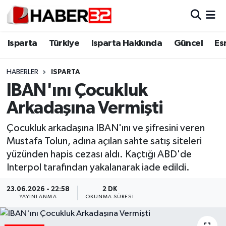
Isparta
Isparta Nöbetçi Eczaneler
Isparta
Türkiye
Isparta Hakkında
Güncel
Es
Isparta Hakkında
Isparta Hava Durumu
HABERLER
ISPARTA
IBAN'ını Çocukluk
Esnaf Diyor ki;
Isparta Trafik Yoğunluk Haritası
Arkadaşına Vermişti
ASAYİŞ
Süper Lig Puan Durumu ve Fikstür
Çocukluk arkadaşına IBAN'ını ve şifresini veren
Mustafa Tolun, adına açılan sahte satış siteleri
BİLİM VE TEKNOLOJİ
Tüm Manşetler
yüzünden hapis cezası aldı. Kaçtığı ABD'de
Interpol tarafından yakalanarak iade edildi.
EĞİTİM
Son Dakika Haberleri
23.06.2026 - 22:58
2 DK
GENEL
Haber Arşivi
YAYINLANMA
OKUNMA SÜRESI
Güncel