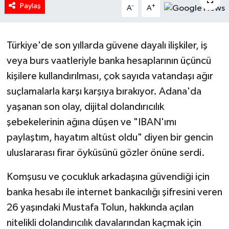
Paylaş
-
+
A
A
HABERDE İNSAN
İlginç
Türkiye'de son yıllarda güvene dayalı ilişkiler, iş
veya burs vaatleriyle banka hesaplarının üçüncü
KÜLTÜR SANAT
kişilere kullandırılması, çok sayıda vatandaşı ağır
suçlamalarla karşı karşıya bırakıyor. Adana'da
MAGAZİN
yaşanan son olay, dijital dolandırıcılık
şebekelerinin ağına düşen ve "IBAN'ımı
Oyun
paylaştım, hayatım altüst oldu" diyen bir gencin
POLİTİKA
uluslararası firar öyküsünü gözler önüne serdi.
RESMİ İLANLAR
Komşusu ve çocukluk arkadaşına güvendiği için
banka hesabı ile internet bankacılığı şifresini veren
SAĞLIK
26 yaşındaki Mustafa Tolun, hakkında açılan
nitelikli dolandırıcılık davalarından kaçmak için
Spor