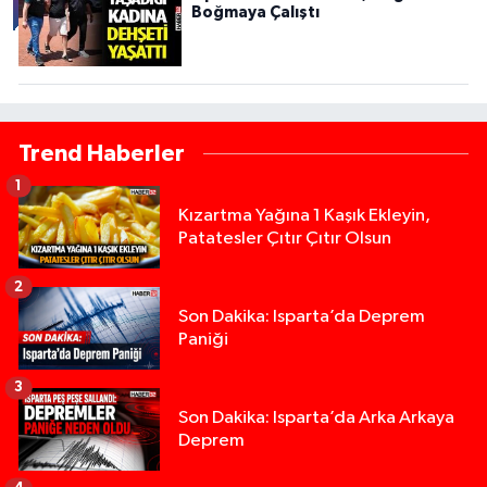
Boğmaya Çalıştı
Trend Haberler
1
Kızartma Yağına 1 Kaşık Ekleyin,
Patatesler Çıtır Çıtır Olsun
2
Son Dakika: Isparta’da Deprem
Paniği
3
Son Dakika: Isparta’da Arka Arkaya
Deprem