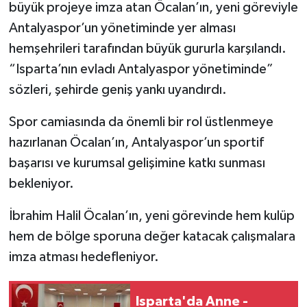
büyük projeye imza atan Öcalan’ın, yeni göreviyle
Antalyaspor’un yönetiminde yer alması
Tarihi Yapılarımız
hemşehrileri tarafından büyük gururla karşılandı.
Teknoloji
“Isparta’nın evladı Antalyaspor yönetiminde”
sözleri, şehirde geniş yankı uyandırdı.
Türkiye
Spor camiasında da önemli bir rol üstlenmeye
Yerel
hazırlanan Öcalan’ın, Antalyaspor’un sportif
başarısı ve kurumsal gelişimine katkı sunması
İletişim
bekleniyor.
Künye
İbrahim Halil Öcalan’ın, yeni görevinde hem kulüp
hem de bölge sporuna değer katacak çalışmalara
imza atması hedefleniyor.
Isparta'da Anne -