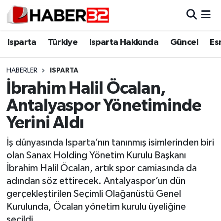
Isparta
Isparta Nöbetçi Eczaneler
Isparta
Türkiye
Isparta Hakkında
Güncel
Es
Isparta Hakkında
Isparta Hava Durumu
HABERLER
ISPARTA
İbrahim Halil Öcalan,
Esnaf Diyor ki;
Isparta Trafik Yoğunluk Haritası
Antalyaspor Yönetiminde
ASAYİŞ
Süper Lig Puan Durumu ve Fikstür
Yerini Aldı
BİLİM VE TEKNOLOJİ
Tüm Manşetler
İş dünyasında Isparta’nın tanınmış isimlerinden biri
olan Sanax Holding Yönetim Kurulu Başkanı
EĞİTİM
Son Dakika Haberleri
İbrahim Halil Öcalan, artık spor camiasında da
adından söz ettirecek. Antalyaspor’un dün
GENEL
Haber Arşivi
gerçekleştirilen Seçimli Olağanüstü Genel
Kurulunda, Öcalan yönetim kurulu üyeliğine
Güncel
seçildi.