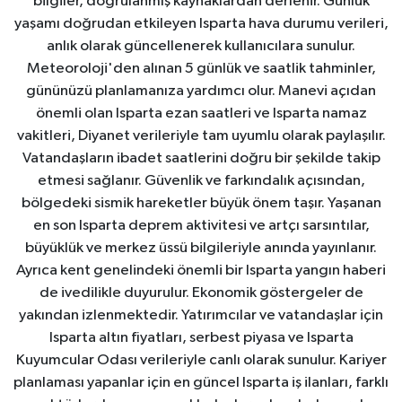
bilgiler, doğrulanmış kaynaklardan derlenir. Günlük
yaşamı doğrudan etkileyen Isparta hava durumu verileri,
anlık olarak güncellenerek kullanıcılara sunulur.
Meteoroloji'den alınan 5 günlük ve saatlik tahminler,
gününüzü planlamanıza yardımcı olur. Manevi açıdan
önemli olan Isparta ezan saatleri ve Isparta namaz
vakitleri, Diyanet verileriyle tam uyumlu olarak paylaşılır.
Vatandaşların ibadet saatlerini doğru bir şekilde takip
etmesi sağlanır. Güvenlik ve farkındalık açısından,
bölgedeki sismik hareketler büyük önem taşır. Yaşanan
en son Isparta deprem aktivitesi ve artçı sarsıntılar,
büyüklük ve merkez üssü bilgileriyle anında yayınlanır.
Ayrıca kent genelindeki önemli bir Isparta yangın haberi
de ivedilikle duyurulur. Ekonomik göstergeler de
yakından izlenmektedir. Yatırımcılar ve vatandaşlar için
Isparta altın fiyatları, serbest piyasa ve Isparta
Kuyumcular Odası verileriyle canlı olarak sunulur. Kariyer
planlaması yapanlar için en güncel Isparta iş ilanları, farklı