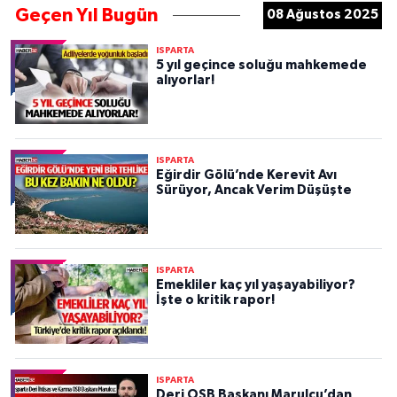
Geçen Yıl Bugün
08 Ağustos 2025
ISPARTA
5 yıl geçince soluğu mahkemede
alıyorlar!
ISPARTA
Eğirdir Gölü’nde Kerevit Avı
Sürüyor, Ancak Verim Düşüşte
ISPARTA
Emekliler kaç yıl yaşayabiliyor?
İşte o kritik rapor!
ISPARTA
Deri OSB Başkanı Marulcu’dan