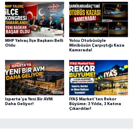
MHP Yalvaç İlçe Başkanı Belli
Yolcu Otobüsüyle
Oldu
Minibüsün Çarpıştığı Kaza
Kamerada!
Isparta'ya Yeni Bir AVM
IYAŞ Market'ten Rekor
Daha Geliyor!
Büyüme: 3 Yılda, 3 Katına
Çıkardılar!