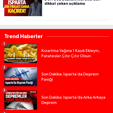
dikkat çeken açıklama
Trend Haberler
1
Kızartma Yağına 1 Kaşık Ekleyin,
Patatesler Çıtır Çıtır Olsun
2
Son Dakika: Isparta’da Deprem
Paniği
3
Son Dakika: Isparta’da Arka Arkaya
Deprem