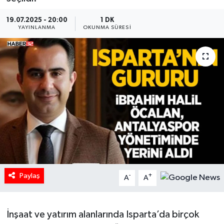
HABERDE İNSAN
19.07.2025 - 20:00
1 DK
YAYINLANMA
OKUNMA SÜRESI
İlginç
KÜLTÜR SANAT
MAGAZİN
Oyun
POLİTİKA
RESMİ İLANLAR
Paylaş
-
+
A
A
SAĞLIK
İnşaat ve yatırım alanlarında Isparta’da birçok
Spor