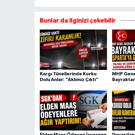
Bunlar da ilginizi çekebilir
Kargı Tünellerinde Korku
MHP Genel
Dolu Anlar: “Aklımız Çıktı”
Bayraktar
Elden Maaş Ödeyen İşverene
Duvardan 