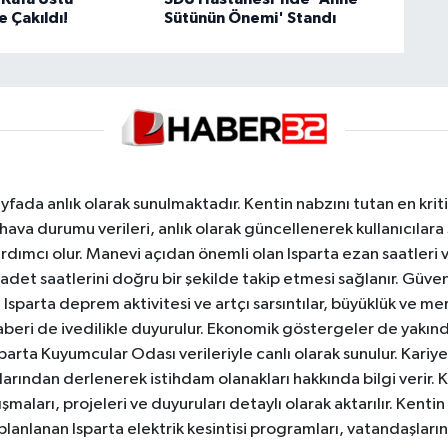
 Çakıldı!
Sütünün Önemi' Standı
yfada anlık olarak sunulmaktadır. Kentin nabzını tutan en kriti
va durumu verileri, anlık olarak güncellenerek kullanıcılara
dımcı olur. Manevi açıdan önemli olan Isparta ezan saatleri ve
badet saatlerini doğru bir şekilde takip etmesi sağlanır. Güven
sparta deprem aktivitesi ve artçı sarsıntılar, büyüklük ve merk
aberi de ivedilikle duyurulur. Ekonomik göstergeler de yakınd
 Isparta Kuyumcular Odası verileriyle canlı olarak sunulur. Kariy
anlarından derlenerek istihdam olanakları hakkında bilgi verir
aları, projeleri ve duyuruları detaylı olarak aktarılır. Kentin tü
 planlanan Isparta elektrik kesintisi programları, vatandaşların