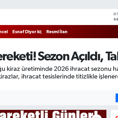
BI
64
D
47
ncel
Esnaf Diyor ki;
Resmi İlan
E
55
ST
64
reketi! Sezon Açıldı, Ta
GR
6
Bİ
u kiraz üretiminde 2026 ihracat sezonu har
13
azlar, ihracat tesislerinde titizlikle işlen