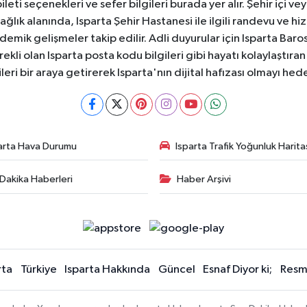
ti seçenekleri ve sefer bilgileri burada yer alır. Şehir içi veya
 Sağlık alanında, Isparta Şehir Hastanesi ile ilgili randevu ve
ademik gelişmeler takip edilir. Adli duyurular için Isparta Bar
ekli olan Isparta posta kodu bilgileri gibi hayatı kolaylaştıra
ileri bir araya getirerek Isparta'nın dijital hafızası olmayı hede
arta Hava Durumu
Isparta Trafik Yoğunluk Harita
Dakika Haberleri
Haber Arşivi
rta
Türkiye
Isparta Hakkında
Güncel
Esnaf Diyor ki;
Resmi