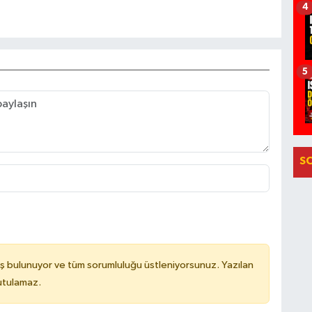
4
5
S
ş bulunuyor ve tüm sorumluluğu üstleniyorsunuz. Yazılan
utulamaz.