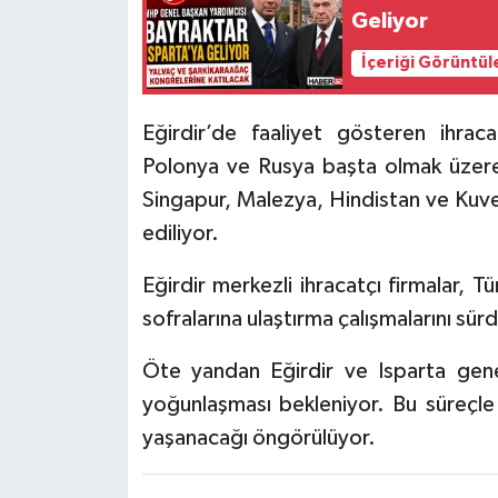
Geliyor
Tarihi Yapılarımız
İçeriği Görüntül
Teknoloji
Eğirdir’de faaliyet gösteren ihraca
Polonya ve Rusya başta olmak üzere 
Türkiye
Singapur, Malezya, Hindistan ve Kuve
Yerel
ediliyor.
İletişim
Eğirdir merkezli ihracatçı firmalar, T
sofralarına ulaştırma çalışmalarını sür
Künye
Öte yandan Eğirdir ve Isparta genel
yoğunlaşması bekleniyor. Bu süreçle 
yaşanacağı öngörülüyor.