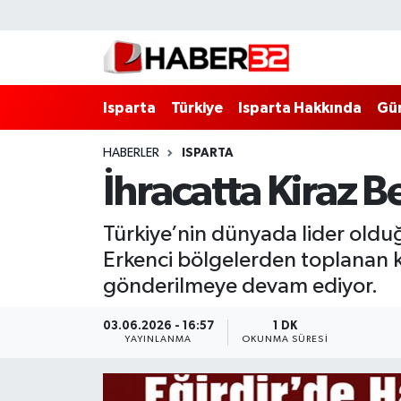
Isparta
Isparta Nöbetçi Eczaneler
Isparta
Türkiye
Isparta Hakkında
Gü
Isparta Hakkında
Isparta Hava Durumu
HABERLER
ISPARTA
Esnaf Diyor ki;
Isparta Trafik Yoğunluk Haritası
İhracatta Kiraz Be
ASAYİŞ
Süper Lig Puan Durumu ve Fikstür
Türkiye’nin dünyada lider olduğ
BİLİM VE TEKNOLOJİ
Tüm Manşetler
Erkenci bölgelerden toplanan kir
gönderilmeye devam ediyor.
EĞİTİM
Son Dakika Haberleri
03.06.2026 - 16:57
1 DK
GENEL
Haber Arşivi
YAYINLANMA
OKUNMA SÜRESI
Güncel