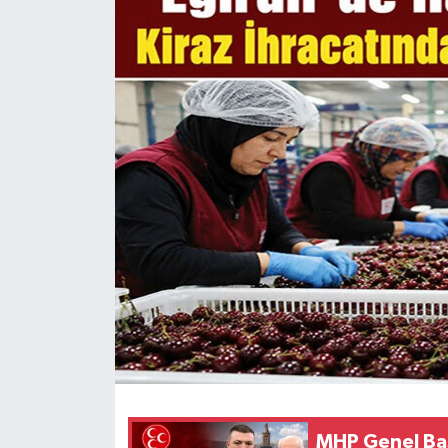
HABERDE İNSAN
İlginç
KÜLTÜR SANAT
MAGAZİN
Oyun
POLİTİKA
RESMİ İLANLAR
SAĞLIK
MHP Genel Baş
Spor