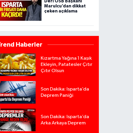
Deri OSB Başkanı
Marulcu’dan dikkat
çeken açıklama
Trend Haberler
Kızartma Yağına 1 Kaşık
Ekleyin, Patatesler Çıtır
Çıtır Olsun
Son Dakika: Isparta’da
Deprem Paniği
Son Dakika: Isparta’da
Arka Arkaya Deprem