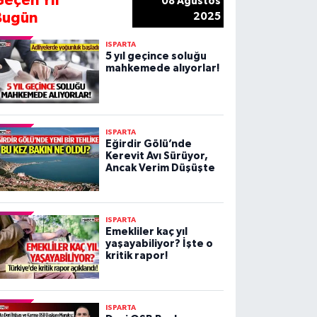
Geçen Yıl
08 Ağustos
Bugün
2025
ISPARTA
5 yıl geçince soluğu
mahkemede alıyorlar!
ISPARTA
Eğirdir Gölü’nde
Kerevit Avı Sürüyor,
Ancak Verim Düşüşte
ISPARTA
Emekliler kaç yıl
yaşayabiliyor? İşte o
kritik rapor!
ISPARTA