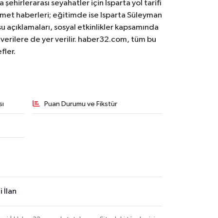
 şehirlerarası seyahatler için Isparta yol tarifi
 hizmet haberleri; eğitimde ise Isparta Süleyman
osu açıklamaları, sosyal etkinlikler kapsamında
n verilere de yer verilir. haber32.com, tüm bu
fler.
sı
Puan Durumu ve Fikstür
 İlan