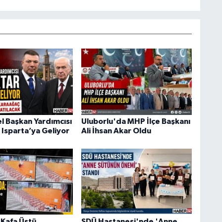
 Başkan Yardımcısı
Uluborlu'da MHP İlçe Başkanı
 Isparta’ya Geliyor
Ali İhsan Akar Oldu
Kafa Üstü
SDÜ Hastanesi'nde 'Anne