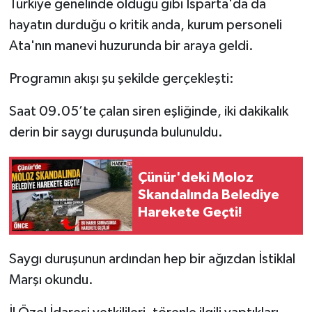
Türkiye genelinde olduğu gibi Isparta'da da
hayatın durduğu o kritik anda, kurum personeli
Tarihi Yapılarımız
Ata'nın manevi huzurunda bir araya geldi.
Teknoloji
Programın akışı şu şekilde gerçekleşti:
Türkiye
Saat 09.05’te çalan siren eşliğinde, iki dakikalık
derin bir saygı duruşunda bulunuldu.
Yerel
İletişim
Çünür'deki Moloz
Skandalında Belediye
Künye
Harekete Geçti!
Saygı duruşunun ardından hep bir ağızdan İstiklal
Marşı okundu.