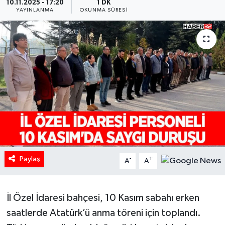
10.11.2025 - 17:20
1 DK
YAYINLANMA
OKUNMA SÜRESI
HABERDE İNSAN
İlginç
KÜLTÜR SANAT
MAGAZİN
Oyun
POLİTİKA
Paylaş
-
+
A
A
RESMİ İLANLAR
İl Özel İdaresi bahçesi, 10 Kasım sabahı erken
SAĞLIK
saatlerde Atatürk’ü anma töreni için toplandı.
Spor