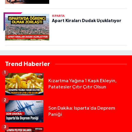
ISPARTA
Apart Kiraları Dudak Uçuklatıyor
Trend Haberler
1
Kızartma Yağına 1 Kaşık Ekleyin,
Patatesler Çıtır Çıtır Olsun
2
Son Dakika: Isparta’da Deprem
Paniği
3