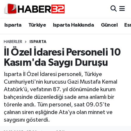
Isparta
Isparta Nöbetçi Eczaneler
Isparta
Türkiye
Isparta Hakkında
Güncel
Es
Isparta Hakkında
Isparta Hava Durumu
HABERLER
ISPARTA
İl Özel İdaresi Personeli 10
Esnaf Diyor ki;
Isparta Trafik Yoğunluk Haritası
Kasım'da Saygı Duruşu
ASAYİŞ
Süper Lig Puan Durumu ve Fikstür
Isparta İl Özel İdaresi personeli, Türkiye
Cumhuriyeti'nin kurucusu Gazi Mustafa Kemal
BİLİM VE TEKNOLOJİ
Tüm Manşetler
Atatürk’ü, vefatının 87. yıl dönümünde kurum
bahçesinde düzenlediği sade ama anlamlı bir
EĞİTİM
Son Dakika Haberleri
törenle andı. Tüm personel, saat 09.05’te
GENEL
Haber Arşivi
çalınan siren eşliğinde Ata’ya olan minnet ve
saygısını gösterdi.
Güncel