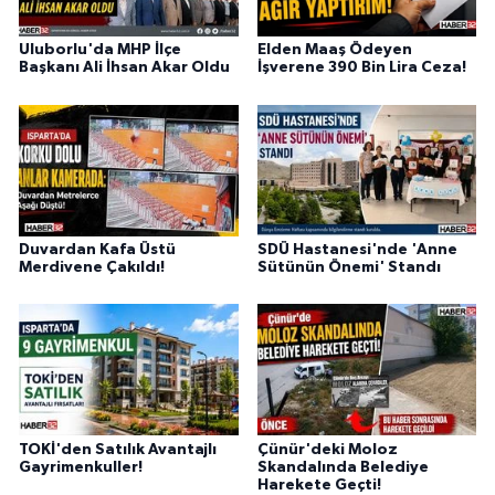
Uluborlu'da MHP İlçe
Elden Maaş Ödeyen
Başkanı Ali İhsan Akar Oldu
İşverene 390 Bin Lira Ceza!
Duvardan Kafa Üstü
SDÜ Hastanesi'nde 'Anne
Merdivene Çakıldı!
Sütünün Önemi' Standı
TOKİ'den Satılık Avantajlı
Çünür'deki Moloz
Gayrimenkuller!
Skandalında Belediye
Harekete Geçti!