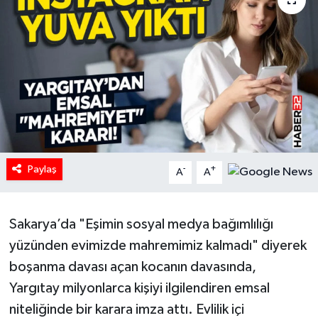
HABERDE İNSAN
İlginç
KÜLTÜR SANAT
MAGAZİN
Paylaş
Oyun
-
+
A
A
POLİTİKA
Sakarya’da "Eşimin sosyal medya bağımlılığı
RESMİ İLANLAR
yüzünden evimizde mahremimiz kalmadı" diyerek
boşanma davası açan kocanın davasında,
SAĞLIK
Yargıtay milyonlarca kişiyi ilgilendiren emsal
niteliğinde bir karara imza attı. Evlilik içi
Spor