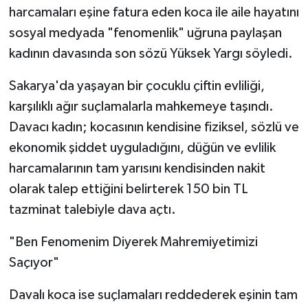
harcamaları eşine fatura eden koca ile aile hayatını
sosyal medyada "fenomenlik" uğruna paylaşan
Tarihi Yapılarımız
kadının davasında son sözü Yüksek Yargı söyledi.
Teknoloji
Sakarya'da yaşayan bir çocuklu çiftin evliliği,
Türkiye
karşılıklı ağır suçlamalarla mahkemeye taşındı.
Davacı kadın; kocasının kendisine fiziksel, sözlü ve
Yerel
ekonomik şiddet uyguladığını, düğün ve evlilik
harcamalarının tam yarısını kendisinden nakit
İletişim
olarak talep ettiğini belirterek 150 bin TL
Künye
tazminat talebiyle dava açtı.
"Ben Fenomenim Diyerek Mahremiyetimizi
Saçıyor"
Davalı koca ise suçlamaları reddederek eşinin tam