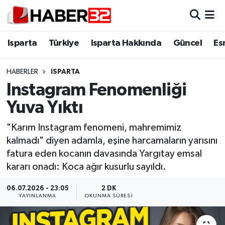
Isparta
Isparta Nöbetçi Eczaneler
Isparta
Türkiye
Isparta Hakkında
Güncel
Es
Isparta Hakkında
Isparta Hava Durumu
HABERLER
ISPARTA
Instagram Fenomenliği
Esnaf Diyor ki;
Isparta Trafik Yoğunluk Haritası
Yuva Yıktı
ASAYİŞ
Süper Lig Puan Durumu ve Fikstür
"Karım Instagram fenomeni, mahremimiz
kalmadı" diyen adamla, eşine harcamaların yarısını
BİLİM VE TEKNOLOJİ
Tüm Manşetler
fatura eden kocanın davasında Yargıtay emsal
kararı onadı: Koca ağır kusurlu sayıldı.
EĞİTİM
Son Dakika Haberleri
06.07.2026 - 23:05
2 DK
GENEL
Haber Arşivi
YAYINLANMA
OKUNMA SÜRESI
Güncel