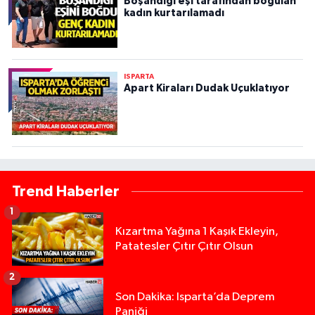
Boşandığı eşi tarafından boğulan
kadın kurtarılamadı
ISPARTA
Apart Kiraları Dudak Uçuklatıyor
Trend Haberler
1
Kızartma Yağına 1 Kaşık Ekleyin,
Patatesler Çıtır Çıtır Olsun
2
Son Dakika: Isparta’da Deprem
Paniği