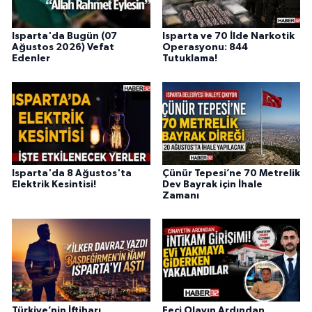
Isparta'da Bugün (07
Isparta ve 70 İlde Narkotik
Ağustos 2026) Vefat
Operasyonu: 844
Edenler
Tutuklama!
Isparta'da 8 Ağustos'ta
Çünür Tepesi’ne 70 Metrelik
Elektrik Kesintisi!
Dev Bayrak için İhale
Zamanı
Türkiye’nin İftiharı,
Feci Olayın Ardından