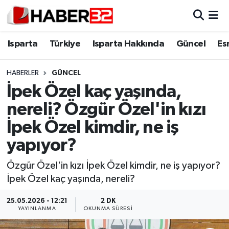
Isparta
Isparta Nöbetçi Eczaneler
Isparta
Türkiye
Isparta Hakkında
Güncel
Es
Isparta Hakkında
Isparta Hava Durumu
HABERLER
GÜNCEL
İpek Özel kaç yaşında,
Esnaf Diyor ki;
Isparta Trafik Yoğunluk Haritası
nereli? Özgür Özel'in kızı
ASAYİŞ
Süper Lig Puan Durumu ve Fikstür
İpek Özel kimdir, ne iş
yapıyor?
BİLİM VE TEKNOLOJİ
Tüm Manşetler
Özgür Özel'in kızı İpek Özel kimdir, ne iş yapıyor?
EĞİTİM
Son Dakika Haberleri
İpek Özel kaç yaşında, nereli?
GENEL
Haber Arşivi
25.05.2026 - 12:21
2 DK
YAYINLANMA
OKUNMA SÜRESI
Güncel