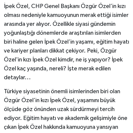
İpek Özel, CHP Genel Başkanı Özgür Özel’in kızı
Tarihi Yapılarımız
olması nedeniyle kamuoyunun merak ettiği isimler
arasında yer alıyor. Özellikle siyasi gündemin
Teknoloji
yoğunlaştığı dönemlerde araştırılan isimlerden
biri haline gelen İpek Özel’in yaşamı, eğitim hayatı
Türkiye
ve kariyer planları dikkat çekiyor. Peki, Özgür
Özel'in kızı İpek Özel kimdir, ne iş yapıyor? İpek
Yerel
Özel kaç yaşında, nereli? İşte merak edilen
İletişim
detaylar...
Künye
Türkiye siyasetinin önemli isimlerinden biri olan
Özgür Özel’in kızı İpek Özel, yaşamını büyük
ölçüde göz önünden uzak sürdürmeyi tercih
ediyor. Eğitim hayatı ve akademik gelişimiyle öne
çıkan İpek Özel hakkında kamuoyuna yansıyan