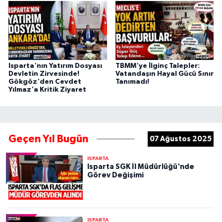
Isparta'nın Yatırım Dosyası
TBMM'ye İlginç Talepler:
Devletin Zirvesinde!
Vatandaşın Hayal Gücü Sınır
Gökgöz'den Cevdet
Tanımadı!
Yılmaz'a Kritik Ziyaret
Geçen Yıl Bugün
07 Ağustos 2025
ISPARTA
Isparta SGK İl Müdürlüğü'nde
Görev Değişimi
ISPARTA