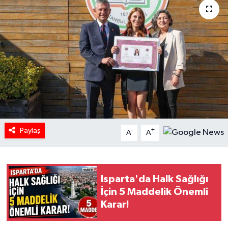
HABERDE İNSAN
İlginç
KÜLTÜR SANAT
MAGAZİN
Oyun
Paylaş
-
+
A
A
POLİTİKA
RESMİ İLANLAR
Isparta'da Halk Sağlığı
İçin 5 Maddelik Önemli
SAĞLIK
Karar!
Spor