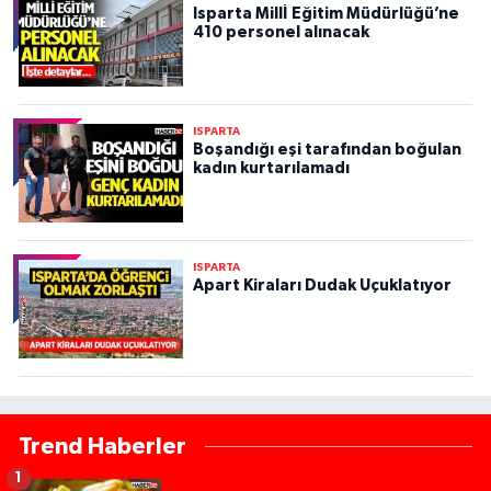
Isparta Millİ Eğitim Müdürlüğü’ne
410 personel alınacak
ISPARTA
Boşandığı eşi tarafından boğulan
kadın kurtarılamadı
ISPARTA
Apart Kiraları Dudak Uçuklatıyor
Trend Haberler
1