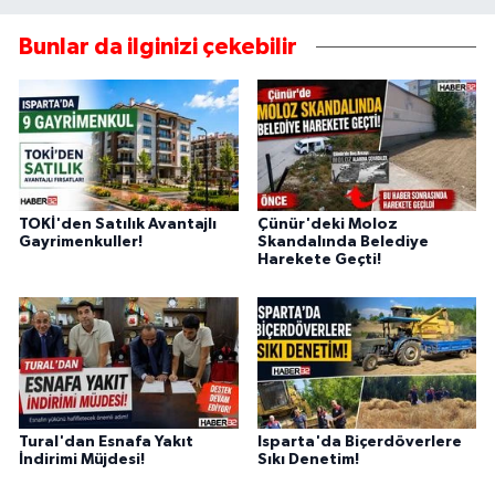
Bunlar da ilginizi çekebilir
TOKİ'den Satılık Avantajlı
Çünür'deki Moloz
Gayrimenkuller!
Skandalında Belediye
Harekete Geçti!
Tural'dan Esnafa Yakıt
Isparta'da Biçerdöverlere
İndirimi Müjdesi!
Sıkı Denetim!