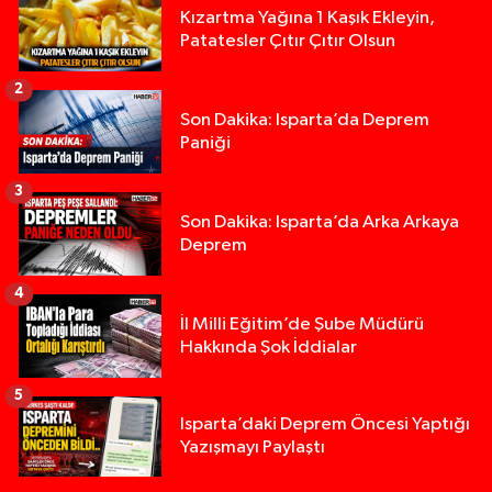
Kızartma Yağına 1 Kaşık Ekleyin,
Patatesler Çıtır Çıtır Olsun
2
Son Dakika: Isparta’da Deprem
Paniği
3
Son Dakika: Isparta’da Arka Arkaya
Deprem
4
İl Milli Eğitim’de Şube Müdürü
Hakkında Şok İddialar
5
Yığılca'da kardeşler arasındaki silahlı kavgada 
13:00 |
Isparta’daki Deprem Öncesi Yaptığı
Yazışmayı Paylaştı
Tur teknesi çalışanlarının birbirine girdiği kavga
12:48 |
MOTOSİKLETLE ÇARPIŞAN OTOMOBİL GÜL HEYKE
02:26 |