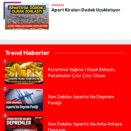
ISPARTA
Apart Kiraları Dudak Uçuklatıyor
Trend Haberler
1
Kızartma Yağına 1 Kaşık Ekleyin,
Patatesler Çıtır Çıtır Olsun
2
Son Dakika: Isparta’da Deprem
Paniği
3
Son Dakika: Isparta’da Arka Arkaya
Deprem