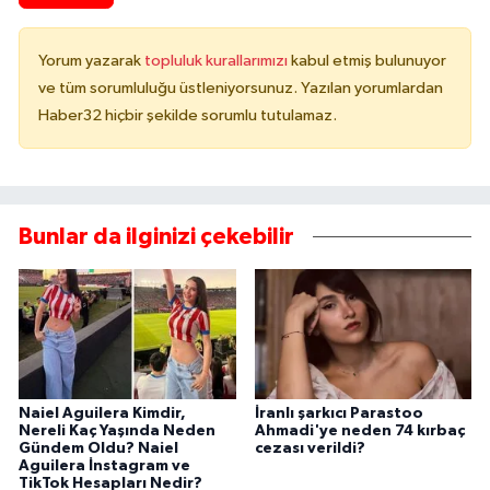
Yorum yazarak
topluluk kurallarımızı
kabul etmiş bulunuyor
ve tüm sorumluluğu üstleniyorsunuz. Yazılan yorumlardan
Haber32 hiçbir şekilde sorumlu tutulamaz.
Bunlar da ilginizi çekebilir
Naiel Aguilera Kimdir,
İranlı şarkıcı Parastoo
Nereli Kaç Yaşında Neden
Ahmadi'ye neden 74 kırbaç
Gündem Oldu? Naiel
cezası verildi?
Aguilera İnstagram ve
TikTok Hesapları Nedir?