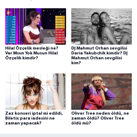
Hilal Özçelik mesleği ne?
DJ Mahmut Orhan sevgilisi
Var Mısın Yok Musun Hilal
Daria Yakubchik kimdir? DJ
Özçelik kimdir?
Mahmut Orhan sevgilisi
kim?
Zaz konseri iptal mi edildi,
Oliver Tree neden öldü, ne
Biletix para iadesini ne
zaman öldü? Oliver Tree
zaman yapacak?
öldü mü?