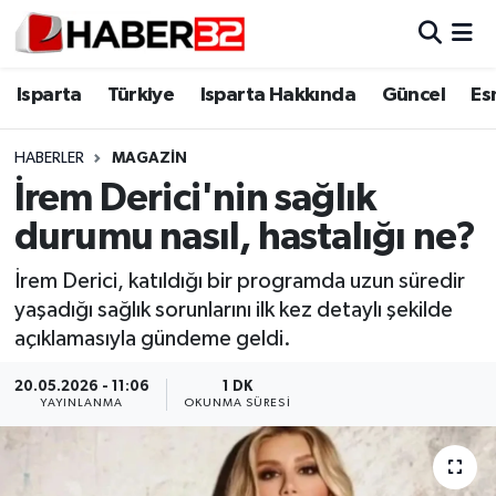
Isparta
Isparta Nöbetçi Eczaneler
Isparta
Türkiye
Isparta Hakkında
Güncel
Es
Isparta Hakkında
Isparta Hava Durumu
HABERLER
MAGAZİN
İrem Derici'nin sağlık
Esnaf Diyor ki;
Isparta Trafik Yoğunluk Haritası
durumu nasıl, hastalığı ne?
ASAYİŞ
Süper Lig Puan Durumu ve Fikstür
İrem Derici, katıldığı bir programda uzun süredir
yaşadığı sağlık sorunlarını ilk kez detaylı şekilde
BİLİM VE TEKNOLOJİ
Tüm Manşetler
açıklamasıyla gündeme geldi.
EĞİTİM
Son Dakika Haberleri
20.05.2026 - 11:06
1 DK
YAYINLANMA
OKUNMA SÜRESI
GENEL
Haber Arşivi
Güncel