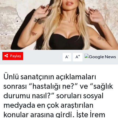
HABERDE İNSAN
İlginç
KÜLTÜR SANAT
MAGAZİN
Paylaş
-
+
A
A
Oyun
Ünlü sanatçının açıklamaları
POLİTİKA
sonrası “hastalığı ne?” ve “sağlık
RESMİ İLANLAR
durumu nasıl?” soruları sosyal
SAĞLIK
medyada en çok araştırılan
konular arasına girdi. İşte İrem
Spor