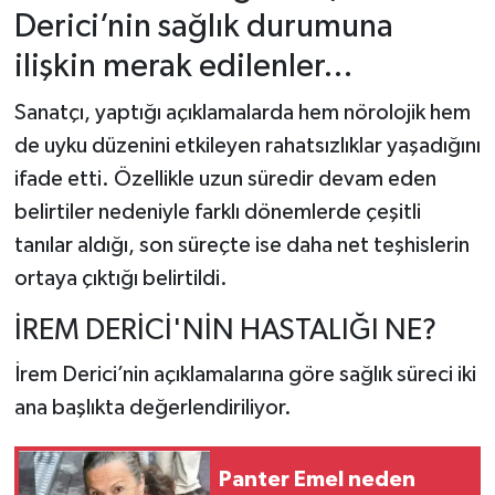
Derici’nin sağlık durumuna
Tarihi Yapılarımız
ilişkin merak edilenler…
Teknoloji
Sanatçı, yaptığı açıklamalarda hem nörolojik hem
de uyku düzenini etkileyen rahatsızlıklar yaşadığını
Türkiye
ifade etti. Özellikle uzun süredir devam eden
belirtiler nedeniyle farklı dönemlerde çeşitli
Yerel
tanılar aldığı, son süreçte ise daha net teşhislerin
İletişim
ortaya çıktığı belirtildi.
İREM DERİCİ'NİN HASTALIĞI NE?
Künye
İrem Derici’nin açıklamalarına göre sağlık süreci iki
ana başlıkta değerlendiriliyor.
Panter Emel neden